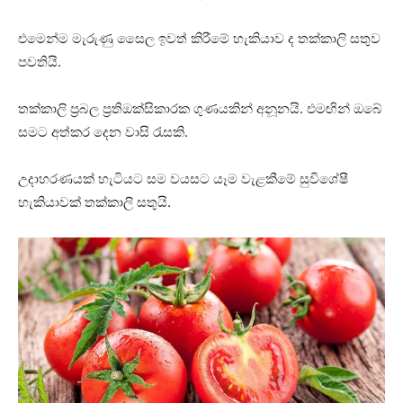
එමෙන්ම මැරුණු සෛල ඉවත් කිරීමේ හැකියාව ද තක්කාලි සතුව
පවතියි.
තක්කාලි ප්‍රබල ප්‍රතිඔක්සිකාරක ගුණයකින් අනූනයි. එමඟින් ඔබේ
සමට අත්කර දෙන වාසි රැසකි.
උදාහරණයක් හැටියට සම වයසට යෑම වැළකීමේ සුවිශේෂී
හැකියාවක් තක්කාලි සතුයි.