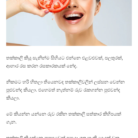
තක්කාලි කියූ සැනින්ම සිහියට එන්නෙ එළවළුවක්, පලතුරක්,
ආහාර රස කරන රසකාරකයක් නේද.
නිකමට හරි හිතලා තියෙනවද තක්කාලිවලින් ලස්සන වෙන්න
පුළුවන්ද කියලා. එහෙමත් නැත්නම් රුව රැකගන්න පුළුවන්ද
කියලා.
මේ කියන්න යන්නෙ රුව රකින තක්කාලි සත්කාර කිහිපයක්
ගැන.
තක්කාලි කියන්නෙ පහසුවෙන් සපයා ගත හැකි දෙයක් වන