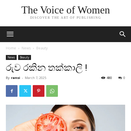
The Voice of Women
DISCOVER THE ART OF PUBLISHING
Home
News
Beauty
News
Beauty
රුව රකින තක්කාලි !
By
ransi
-
March 7, 2025
480
0