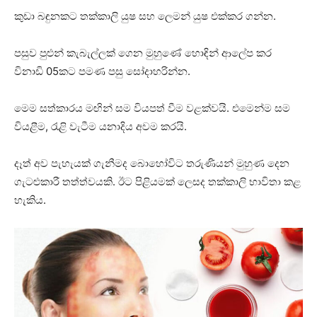
කුඩා බඳුනකට තක්කාලි යුෂ සහ ලෙමන් යුෂ එක්කර ගන්න.
පසුව පුළුන් කැබැල්ලක් ගෙන මුහුණේ හොඳින් ආලේප කර
විනාඩි 05කට පමණ පසු සෝදාහරින්න.
මෙම සත්කාරය මඟින් සම වියපත් වීම වළක්වයි. එමෙන්ම සම
වියළීම, රැළි වැටීම යනාදිය අවම කරයි.
දෑත් අව පැහැයක් ගැනීමද බොහෝවිට තරුණියන් මුහුණ දෙන
ගැටළුකාරී තත්ත්වයකි. ඊට පිළියමක් ලෙසද තක්කාලි භාවිතා කළ
හැකිය.