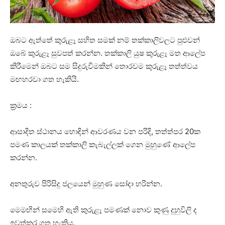
ඔබට ඇත්තේ කුරුළෑ සහිත සමක් නම් තක්කාලිවලට පුළුවන්
ඔබේ කුරුළෑ සුවපත් කරන්න. තක්කාලි යුෂ කුරුළෑ මත ආලේප
කිරීමෙන් ඔබට සම සිදුරුවීමකින් තොරවම කුරුළෑ තත්ත්වය
මඟහරවා ගත හැකියි.
ක්‍රමය :
ආසාදිත ස්ථානය හොඳින් ආවරණය වන පරිදි, තත්ත්පර 20ක
පමණ කාලයක් තක්කාලි කැබැල්ලක් ගෙන මුහුණේ ආලේප
කරන්න.
අනතුරුව පිරිසිදු ජලයෙන් මුහුණ සෝදා හරින්න.
මෙමඟින් සමෙහි ඇති කුරුළෑ පමණක් නොව කුණු දුහුවිලි ද
ඉවත්කර ගත හැකිය.