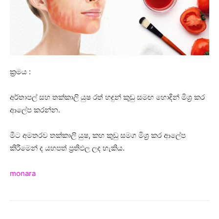
ක්‍රමය :
අර්තාපල් සහ තක්කාලි යුෂ රත් හඳුන් කුඩු සමඟ හොඳින් මිශ්‍ර කර
ආලේප කරන්න.
මීට අමතරව තක්කාලි යුෂ, කහ කුඩු සමග මිශ්‍ර කර ආලේප
කිරීමෙන් ද යහපත් ප්‍රතිඵල ලද හැකිය.
monara