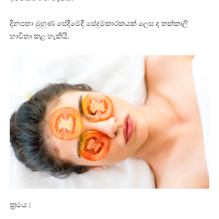
දිනපතා මුහුණ සේදීමේදී සේදුම්කාරකයක් ලෙස ද තක්කාලි
භාවිතා කළ හැකියි.
ක්‍රමය :