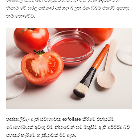
නිසාම මේ සරල සත්කාර අත්හදා බලන එක ඔබට එතරම් අපහසු
නම් නොවේවි.
තක්කාලිවල ඇති ස්වාභාවික exfoliate කිරීමේ එන්සයිම
බොහෝමයක් අඩංගු වීම නිසාවෙන් සම මතුපිට ඇති අපිරිසිදු බව
පහකර හැරීමේ හැකියාවක් ඊට ඇත.