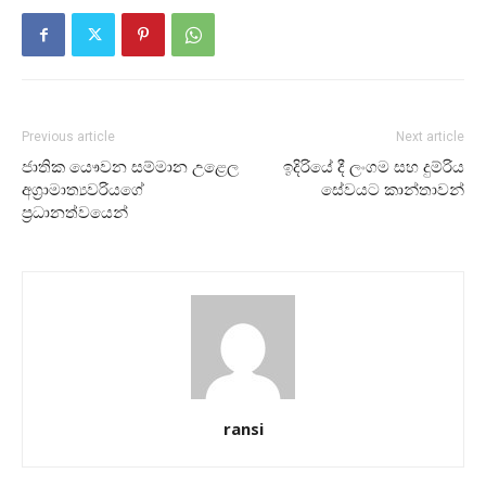
Previous article
Next article
ජාතික යෞවන සම්මාන උළෙල
ඉදිරියේ දී ලංගම සහ දුම්රිය
අග්‍රාමාත්‍යවරියගේ
සේවයට කාන්තාවන්
ප්‍රධානත්වයෙන්
ransi