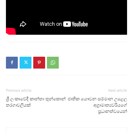
Previous article
Next article
ශ්‍රී ලංකාවේදී කාන්තා තුන්කොන්
ජාතික යෞවන සම්මාන උළෙල
තරගාවලියක්
අග්‍රාමාත්‍යවරියගේ
ප්‍රධානත්වයෙන්