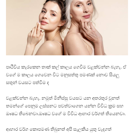
පෘථිවිය කැරකෙන තාක් කල් කාලය ගෙවීම වළක්වන්න බැහැ. ඒ
වගේ ම කාලය ගෙවෙන විට මනුසත්තු පමණක් නොව සියලු
සතුන් වයසට පත්වීම ද
වළක්වන්න බැහැ. නමුත් මිනිස්සු වයසට යන අතරතුර වුනත්
තමන්ගේ පෙනුම ලස්සනට පවත්වාගෙන යන්න විවිධ ක්‍රම සහ
ඖෂධ තිබෙනවා.ඖෂධ වගේ ම විවිධ ආහාර වර්ගත් තියෙනවා.
ආහාර වර්ග කොපමණ තිබුනත් අපි සැලකිය යුතු වැදගත්