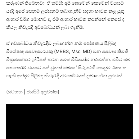
කරුණක් තිබෙනවා. ඒ තමයි: අපි කෙමෙන් කෙමෙන් වයසට
යද්දි අපේ පෙනුම ලස්සනට තබාගැනීම සඳහා භාවිත කළ යුතු
ආහාර වර්ග මොනව ද, එම ආහාර භාවිත කරන්නේ කෙසේ ද
කියල නිවැරැදි අවබෝධයක් ලබා ගැනීම.
ඒ අවබෝධය නිවැරැදිව ලබාගන්න නම් පෝෂණය පිළිබඳ
විශේෂඥ වෛද්‍යවරයකු (MBBS, Msc, MD) වන වෛද්‍ය තිමති
වික්‍රමසේකර ඉදිරිපත් කරන මෙම විඩියෝව නරඹන්න. එවිට ඔබ
කෙතෙරම් වයසට පත් වුනත් ඔබගේ සිරුරෙහි පෙනුම රැකගත
හැකි අන්දම පිළිබඳ නිවැරැදි අවබෝධයක් ලබාගන්න පුළුවන්.
(සටහන | ජයසිරි අලවත්ත)