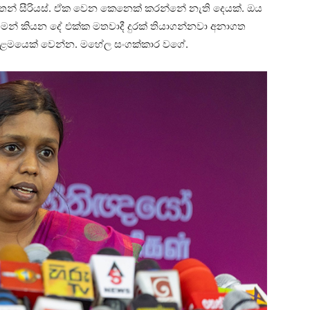
තෙන් සීරියස්. ඒක වෙන කෙනෙක් කරන්නේ නැති දෙයක්. ඔය
මන් කියන දේ එක්ක මතවාදී දුරක් තියාගන්නවා අනාගත
 ළමයෙක් වෙන්න. මහේල සංගක්කාර වගේ.