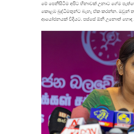
මේ පෙනීසිටීම අපිට හිනාවක් උනාට ගේම පැත්
කොළඹ බුද්ධිමතුන්ට බැහැ ඒක කරන්න. ඔවුන් ත
ආයෝජනයක් විදියට. පස්සේ ඕනි උනොත් හොඳ