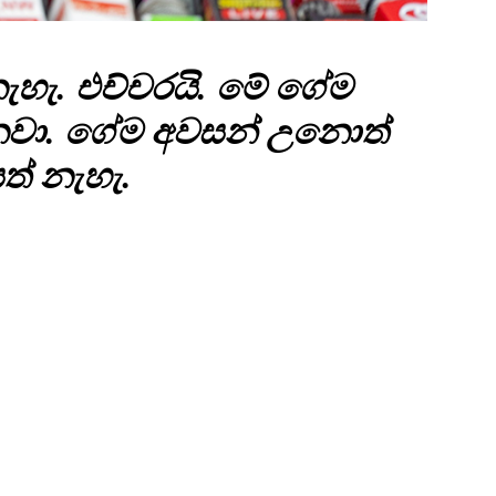
ැහැ. එච්චරයි. මේ ගේම
නවා. ගේම අවසන් උනොත්
ත් නැහැ.