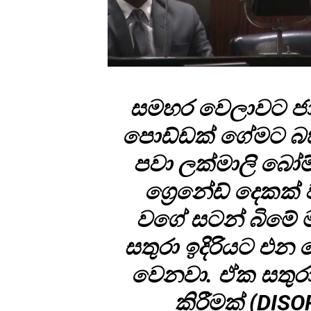
සමහර වෙලාවට ජ
පොඩ්ඩක් ගේමට බ
පවා ලක්මාලි බෝ
ග්‍රෙනේඩ් දෙකක
වගේ සටන් බිමේ
සතුරා ඉදිරියට එන
වෙනවා. ඒක සතුරා 
කිරීමක් (DIS