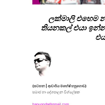
ලක්මාලි එහෙම න
තියනකල් එයා ඉන්
එය
(සටහන | ආචාර්ය මහේෂ් හපුගොඩ)
සමාජ හා දේශපාලන විශ්ලේෂක
hapugoda@gmail.com