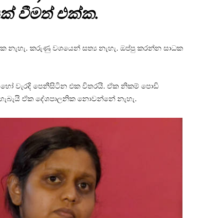
් වීමත් එක්ක.
ක නැහැ. කරුණු වශයෙන් සත්‍ය නැහැ. ඔප්පු කරන්න සාධක
හෝ වැරදි පෙනීසිටින එක විතරයි. ඒක නිකම් පොඩි
්. හැබැයි ඒක දේශපාලනික නොවන්නේ නැහැ.