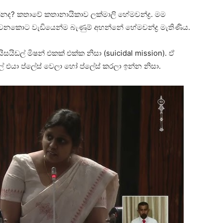
නද? කතාවේ කතානායිකාව ලක්මාලි හේමචන්ද්‍ර. මම
ෙනකොට වැඩියෙන්ම බැණුම් අහන්නේ හේමචන්ද්‍ර මැතිණිය.
සයිඩල් මිෂන් එකක් එක්ක නිසා (suicidal mission). ඒ
 එයා ප්ලේස් වෙලා හෝ ප්ලේස් කරලා ඉන්න නිසා.