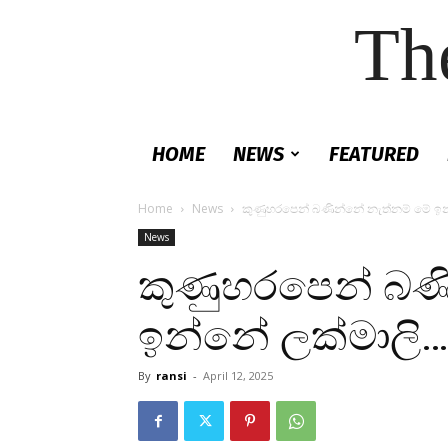
Th
HOME
NEWS
FEATURED
Home
News
කුණුහරපෙන් බණින්නේ නැත්නම් මේ ඉ
News
කුණුහරපෙන් බණ
ඉන්නේ ලක්මාලි…
By
ransi
-
April 12, 2025