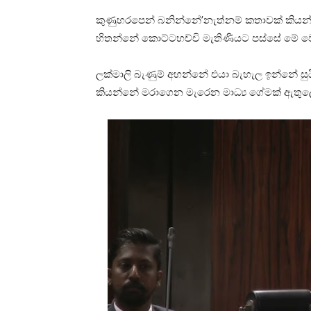
කුණුහරපෙන් බනින්නේ’නැත්නම් කතාවක් කියන්
හිතන්නේ කොට්ටහච්චි මැතිණියට පස්සේ මේ ව
ලක්මාලි බැණුම් අහන්නේ එයා බැහැල ඉන්නේ සුයි
කියන්නේ මරාගෙන මැරෙන මාධ්‍ය ගේමක් ඇතුලේ