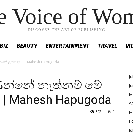
e Voice of Wo
DISCOVER THE ART OF PUBLISHING
BIZ
BEAUTY
ENTERTAINMENT
TRAVEL
VI
න්නේ ලක්මාලි… | Mahesh Hapugoda
Ju
ින්නේ නැත්නම් මේ
J
M
 | Mahesh Hapugoda
Ap
392
0
M
F
Ja