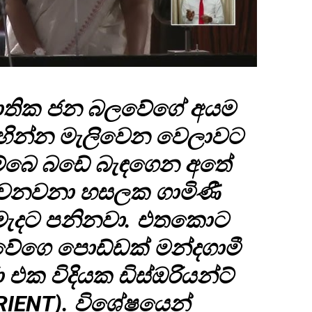
ාතික ජන බලවේගේ අයම
හින්න මැලිවෙන වෙලාවට
ම්බෙ බඩේ බැඳගෙන අතේ
් වනවනා හසලක ගාමිණී
 මැදට පනිනවා. එතකොට
 වේගෙ පොඩ්ඩක් මන්දගාමී
එක විදියක ඩිස්ඔරියන්ට්
ORIENT). විශේෂයෙන්