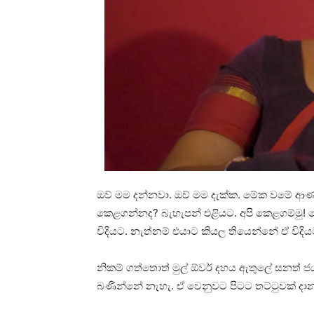
ඔව් මම දන්නවා. ඔව් මම දැක්ක. මේක වමේ ආණ්
කෙළගන්නද? බැහැපන් එළියට. අපි කෙළගම්මු! 
විදියට. නැත්නම් එයාට කියල තියෙන්නේ ඒ විදි
නිකම් ගත්තොත් මුල් ඕවර් දහය ඇතුලේ සනත් ජ
බණින්නේ නැහැ. ඒ වෙනුවට පිටට තට්ටුවක් දා