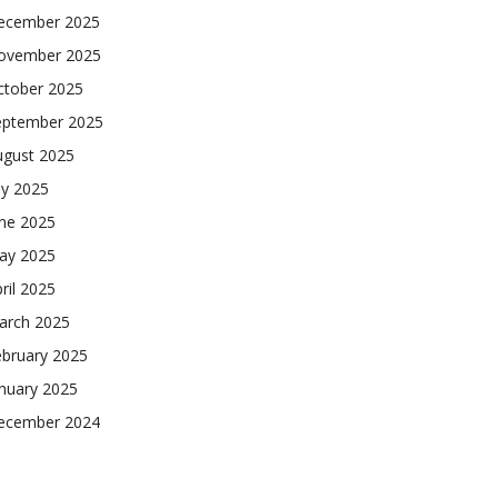
ecember 2025
ovember 2025
ctober 2025
eptember 2025
ugust 2025
ly 2025
une 2025
ay 2025
ril 2025
arch 2025
ebruary 2025
nuary 2025
ecember 2024