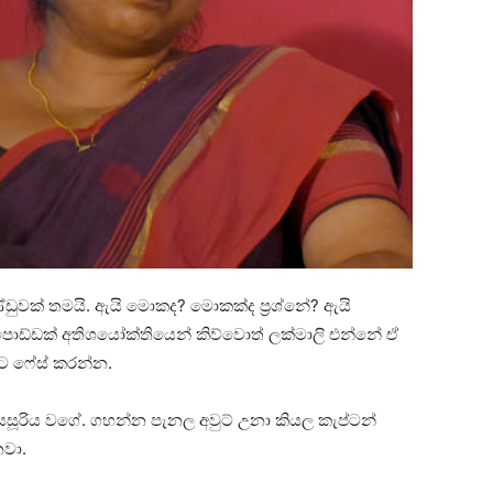
ඩුවක් තමයි. ඇයි මොකද? මොකක්ද ප්‍රශ්නේ? ඇයි
පොඩ්ඩක් අතිශයෝක්තියෙන් කිව්වොත් ලක්මාලි එන්නේ ඒ
යට ෆේස් කරන්න.
යසූරිය වගේ. ගහන්න පැනල අවුට් උනා කියල කැප්ටන්
නවා.