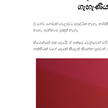
ගැහැණියක
ඒ ගේම ගොඩක් වෙලාවට සබුද්ධික නැහැ. තාර්කි
නැහැ. ඇත්තටම මුකුත් නැහැ.
තියෙන්නේ එක දෙයයි. ඒ පක්ෂය වෙනුවෙන් හරි 
භක්තියක් වගේ දෙයක් කියලත් කියන්න පුළුවන