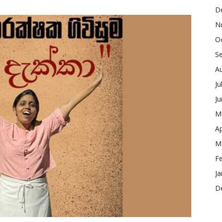
D
N
O
S
A
Ju
J
M
Ap
M
F
Ja
D