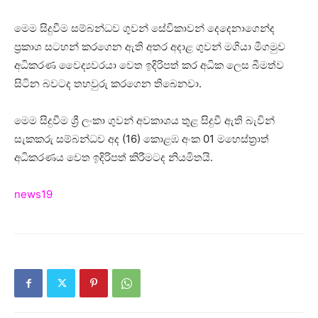
මෙම සිදුවීම සම්බන්ධව ගුවන් සේවිකාවන් දෙදෙනාගෙන්ද
ප්‍රකාශ සටහන් කරගෙන ඇති අතර අදාළ ගුවන් මගියා මීගමුව
අධිකරණ වෛද්‍යවරයා වෙත ඉදිරිපත් කර අධික ලෙස බීමත්ව
සිටින බවටද තහවුරු කරගෙන තිබෙනවා.
මෙම සිදුවීම ශ්‍රී ලංකා ගුවන් අවකාශය තුළ සිදුවී ඇති බැවින්
සැකකරු සම්බන්ධව අද (16) කොළඹ අංක 01 මහෙස්ත්‍රාත්
අධිකරණය වෙත ඉදිරිපත් කිරීමටද නියමිතයි.
news19