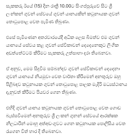
සැකකරු ඊයේ (15) දින රාත්‍රී 10.00ට සිංගප්පුරුවේ සිට ශ්‍රී
ලංන්කන් ගුවන් සේවයේ ගුවන් යානයකින් කටුනායක ගුවන්
තොටුපොළ වෙත පැමිණ තිබුණා.
එසේ පැමිණෙන අතරවාරයේදී අධික ලෙස බීමත්ව එම ගුවන්
යානයේ සේවය කළ ගුවන් සේවිකාවන් දෙදෙනෙකුට ලිංගික
අඩත්තේට්ටම් කිරීමට සැකකරු උත්සාහා දරා තිබෙනවා.
ඒ අනුව, මෙම සිදුවීම සම්බන්දව ගුවන් සේවිකාවන් දෙදෙනා
ගුවන් යානයේ නියමුවා වෙත වාර්තා කිරීමෙන් අනතුරුව ඔහු
පිළිබඳව කටුනායක ගුවන් තොටුපොළ පාලක මැදිරි මධ්‍යස්ථානය
දැනුවත් කිරීමට පියවර ගෙන තිබුණා.
එහිදි ගුවන් යානය කටුනායක ගුවන් තොටුපොළ වෙත ගොඩ
බැස්සවීමෙන් අනතුරුව ශ්‍රී ලංකන් ගුනන් සේවයේ ආරක්ෂක
නිලධාරීන් මොහු අත්අඩංගුවට ගෙන කටුනායක පොලීසිය වෙත
රැගෙන විත් භාර දි තිබෙනවා.