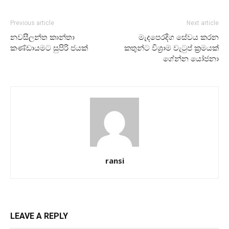
Previous article
Next article
නවසීලන්ත කාන්තා
මැදපෙරදිග සේවය කරන
කණ්ඩායමට සුපිරි ජයක්
කතුන්ට විශ්‍රාම වැටුප් ක්‍රමයක්
ගේන්න යෝජනා
ransi
LEAVE A REPLY