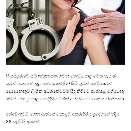
සිංගප්පූරුවේ සිට කටුනායක ගුවන් තොටුපොළ වෙත පැමිණි
ගුවන් යානයක් තුළ සේවය කරමින් සිටි ගුවන් සේවිකාවන්
දෙදෙනෙකුට ලිංගික අඩත්තේට්ටම් සිදු කිරීමට තැත්කළ මගියෙකු
ගුවන් තොටුපොළ පොලීසිය විසින් අත්අඩංගුවට ගෙන තිබෙනවා.
අත්අඩංගුවට ගෙන ඇත්තේ කොළඹ අතුරුගිරිය ප්‍රදේශයේ පදිංචි
38 හැවිරිදි අයෙක්.