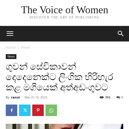
The Voice of Women
DISCOVER THE ART OF PUBLISHING
Home
News
News
ගුවන් සේවිකාවන්
දෙදෙනෙක්ට ලිංගික හිරිහැර
කළ මගියෙක් අත්අඩංගුවට
By
ransi
-
March 16, 2025
396
0