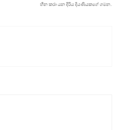
හීන කරා යන දිරිය දියණියකගේ ගමන..