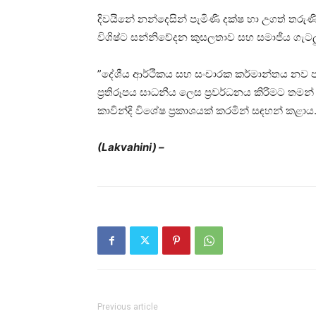
දිවයිනේ නන්දෙසින් පැමිණි දක්ෂ හා උගත් තරුණ
විශිෂ්ට සන්නිවේදන කුසලතාව සහ සමාජීය ගැට
”දේශීය ආර්ථිකය සහ සංචාරක කර්මාන්තය නව පණක
ප්‍රතිරූපය සාධනීය ලෙස ප්‍රවර්ධනය කිරීමට ත
කාවින්දි විශේෂ ප්‍රකාශයක් කරමින් සඳහන් කළාය
(Lakvahini) –
Previous article