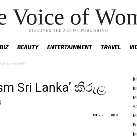
e Voice of Wo
DISCOVER THE ART OF PUBLISHING
BIZ
BEAUTY
ENTERTAINMENT
TRAVEL
VI
 නවෝදා කාවින්දිට
Ju
sm Sri Lanka’ කිරුළ
J
M
ට
Ap
252
0
M
F
Ja