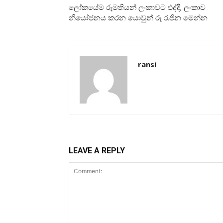
ලෝකයේම රූමතියන් ලංකාවට එද්දී, ලංකාව
නියෝජනය කරන යොවුන් රූ රැජින මෙන්න
ransi
LEAVE A REPLY