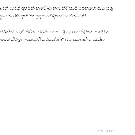
ියන් රැසක් අතරින් නවෝදා කාවින්දි කැපී පෙනුනේ ඇය සතු
ලු කෙරෙහි දක්වන ලද සංවේදීතාව හේතුවෙනි.
ින් නැගී සිටින වටපිටාවක, ශ්‍රී ලංකාව පිළිබඳ ගෝලීය
මන් මෙම කිරුළ උපයෝගී කරගන්නා” බව ජයග්‍රාහී නවෝදා
.
Next article