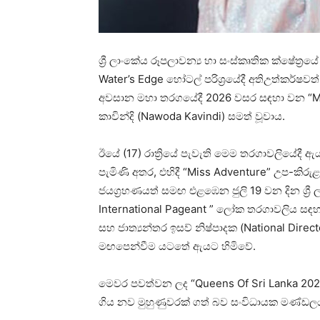
ශ්‍රී ලාංකේය රූපලාවන්‍ය හා සංස්කෘතික ක්ෂේත්‍
Water’s Edge හෝටල් පරිශ්‍රයේදී අතිඋත්කර්ෂවත
අවසාන මහා තරගයේදී 2026 වසර සඳහා වන “Mis
කාවින්දි (Nawoda Kavindi) සමත් වූවාය.
ඊයේ (17) රාත්‍රියේ පැවැති මෙම තරගාවලියේදී 
පැමිණි අතර, එහිදී “Miss Adventure” උප-කිරුළ
ජයග්‍රහණයත් සමඟ එළඹෙන ජුලි 19 වන දින ශ්‍රී 
International Pageant ” ලෝක තරගාවලිය සඳහා 
සහ ජාත්‍යන්තර ඉසව් නිෂ්පාදක (National Dire
මඟපෙන්වීම යටතේ ඇයට හිමිවේ.
මෙවර පවත්වන ලද “Queens Of Sri Lanka 2026”
ගිය නව මුහුණුවරක් ගත් බව සංවිධායක මණ්ඩලය 