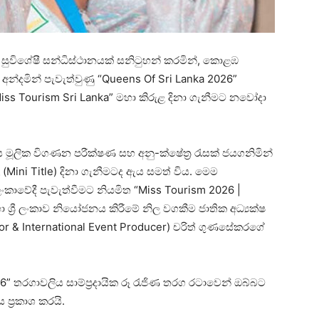
රයේ සුවිශේෂී සන්ධිස්ථානයක් සනිටුහන් කරමින්, කොළඹ
් අන්දමින් පැවැත්වුණු “Queens Of Sri Lanka 2026”
s Tourism Sri Lanka” මහා කිරුළ දිනා ගැනීමට නවෝදා
ඇය මූලික විගණන පරීක්ෂණ සහ අනු-ක්ෂේත්‍ර රැසක් ජයගනිමින්
 (Mini Title) දිනා ගැනීමටද ඇය සමත් විය. මෙම
ලංකාවේදී පැවැත්වීමට නියමිත “Miss Tourism 2026 |
ශ්‍රී ලංකාව නියෝජනය කිරීමේ නිල වගකීම ජාතික අධ්‍යක්ෂ
ctor & International Event Producer) චරිත් ගුණසේකරගේ
 තරගාවලිය සාම්ප්‍රදායික රූ රැජිණ තරග රටාවෙන් ඔබ්බට
ප්‍රකාශ කරයි.