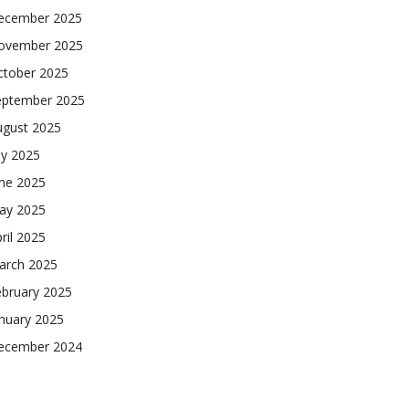
ecember 2025
ovember 2025
ctober 2025
eptember 2025
ugust 2025
ly 2025
une 2025
ay 2025
ril 2025
arch 2025
ebruary 2025
nuary 2025
ecember 2024