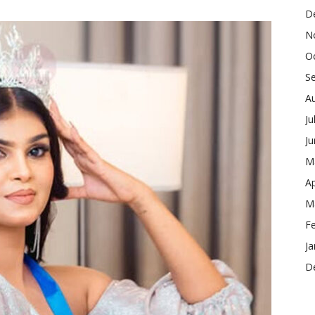
D
N
O
S
A
Ju
J
M
Ap
M
F
Ja
D