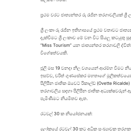
ප්‍රථම වරට ජාත්‍යන්තර රූ රැජින තරගාවලියක් ශ්‍රී 
ශ්‍රී ලංකා රූ රැජින ඉතිහාසයේ ප්‍රථම වතාවට ජ
දැක්වීමට ශ්‍රී ලංකාව මේ වන විට සියලු කටයුතු
“Miss Tourism” යන ජාත්‍යන්තර තරගාවලි ද්විත්
විශේෂත්වයකි.
ජූලි මස 19 වනදා නිල වශයෙන් ආරම්භ වීමට නිය
ඉසව්ව, චරිත් ගුණසේකර මහතාගේ මූලිකත්වයෙන්
පිලිපීන ජාතික ඕවෙට් රිකාල්ඩ් (Ovette Rical
තරගාවලිය සඳහා පිලිපීන ජාතික අධ්‍යක්ෂවරුන් 
පැමිණීමට නියමිතව ඇත.
රටවල් 30 ක නියෝජනයක්:
ලෝකයේ රටවල් 30 කට අධික සංඛ්‍යාවක තරගකාරියන