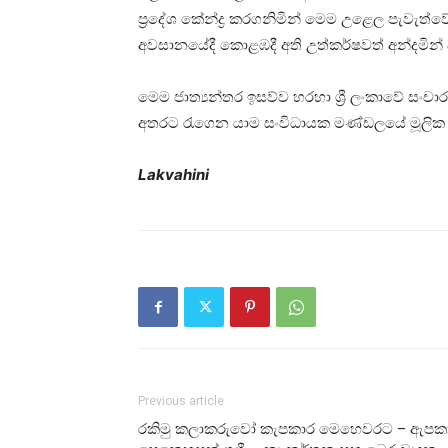
ප්‍රදේශ කේන්ද්‍ර කරගනිමින් මෙම උළෙල පැවැත්
අවසානයේදී කොළඹදී අති උත්කර්ෂවත් අන්දමින් 
මෙම ජාත්‍යන්තර ඉසව්ව හරහා ශ්‍රී ලංකාවේ සංචා
අතරට රැගෙන යාම සංවිධායක මණ්ඩලයේ මූලික අ
Lakvahini
Previous article
රකිමු කලාකරුවෝ කැපකාර මෙහෙවරට – ඇපක