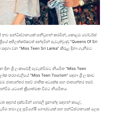
්‍රයේ නව සන්ධිස්ථානයක් සනිටුහන් කරමින්, කොළඹ වෝටර්ස්
රාත්‍රියේ අතිඋත්කර්ෂවත් අන්දමින් පැවැත්වුණු “Queens Of Sri
ඳහා වන “Miss Teen Sri Lanka” කිරුළ දිනා ගැනීමට
.
ින ශ්‍රී ලංකාවේදී පැවැත්වීමට නියමිත “Miss Teen
ලෝක තරගාවලියේ “Miss Teen Tourism” සඳහා ශ්‍රී ලංකාව
ජාත්‍යන්තර ඉසව් ජාතික අධ්‍යක්ෂ සහ ජාත්‍යන්තර ඉසව්
්වීම යටතේ ක්‍රියාත්මක වීමට නියමිතය.
ත අදහස් දක්වමින් හෙසලි ප්‍රනාන්දු සඳහන් කළේ,
ලැබීම තමා ලද සුවිශේෂී ගෞරවයක් සහ සන්ධිස්ථානයක් ලෙස