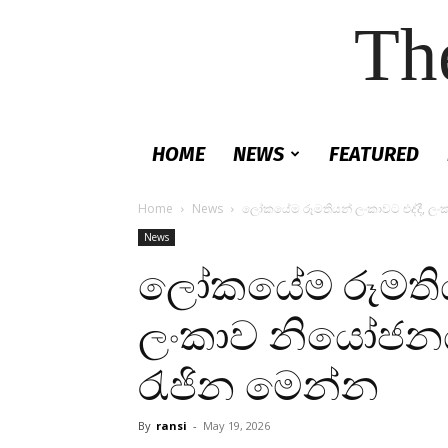
Th
HOME
NEWS
FEATURED
Home
News
ලෝකයේම රූමතියන් ලංකාවට එද්දී, ල
News
ලෝකයේම රූමතියන
ලංකාව නියෝජනය
රැජින මෙන්න
By
ransi
-
May 19, 2026