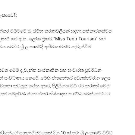
ලංකාවේදී:
ාත්‍යන්තර මට්ටමේ රූ රැජින තරගාවලියක් සඳහා සත්කාරකත්වය
 සූදානම් කර ඇත. ලෝක ප්‍රකට “Miss Teen Tourism” සහ
වය මෙවර ශ්‍රී ලංකාවේදී අභිමානවත්ව පැවැත්වීම
මිත මෙම දැවැන්ත සංස්කෘතික සහ සංචාරක ප්‍රවර්ධන
 සංවිධානය කෙරේ. මෙහි ජාත්‍යන්තර අධ්‍යක්ෂවරයා ලෙස
de) මහතා කටයුතු කරන අතර, පිලිපීනය මව් රට කරගත් මෙම
ඇතුළු සම්පූර්ණ ජාත්‍යන්තර නිෂ්පාදන කණ්ඩායමක් මෙරටට
්ගේ සහභාගීත්වයෙන් දින 10 ක් පුරා ශ්‍රී ලංකාවේ විවිධ