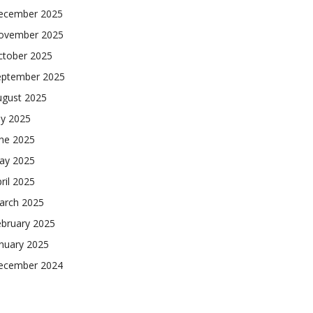
ecember 2025
ovember 2025
ctober 2025
eptember 2025
ugust 2025
ly 2025
une 2025
ay 2025
ril 2025
arch 2025
ebruary 2025
nuary 2025
ecember 2024