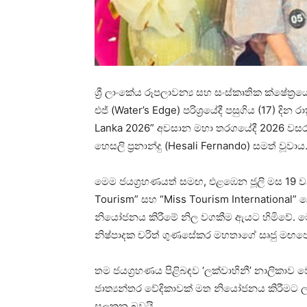
ශ්‍රී ලාංකේය රූපලාවන්‍ය සහ සංස්කෘතික ක්ෂේත
එජ් (Water’s Edge) පරිශ්‍රයේදී පසුගිය (17) දින 
Lanka 2026” අවසාන මහා තරගයේදී 2026 වසර ස
හෙසලි ප්‍රනාන්දු (Hesali Fernando) සමත් වූවාය
මෙම ජයග්‍රහණයත් සමඟ, එළඹෙන ජූලි මස 19 වන ද
Tourism” සහ “Miss Tourism International” 
නියෝජනය කිරීමේ නිල වගකීම ඇයට හිමිවේ. මෙම 
නිෂ්පාදක චරිත් ගුණසේකර මහතාගේ සෘජු මඟපෙන
තම ජයග්‍රහණය පිළිබඳව ‘ලක්වාහිනී’ නාලිකාව වෙ
ජාත්‍යන්තර වේදිකාවක් මත නියෝජනය කිරීමට 
සලකන බවයි.