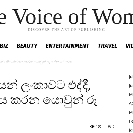
e Voice of Wo
DISCOVER THE ART OF PUBLISHING
BIZ
BEAUTY
ENTERTAINMENT
TRAVEL
VI
ංකාව නියෝජනය කරන යොවුන් රූ රැජින මෙන්න
Ju
් ලංකාවට එද්දී,
J
M
 කරන යොවුන් රූ
Ap
M
F
170
0
Ja