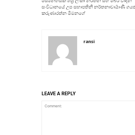
සෙනෙහසක් ශශ්‍රී ලංකා නර්තන සහ බෙර වාදන
සංවිධානයේ උප සභාපතිනී නර්තනාචාර්‍යාණී ගයන
කරුණාරත්න මීමනගේ
ransi
LEAVE A REPLY