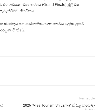
වේ. එහි අවසාන මහා තරගය (Grand Finale) ජූලි මස
පැවැත්වීමට නියමිතය.
රක ක්ෂේත්‍රය සහ සංස්කෘතික අනන්‍යතාවය ලෝක ප්‍රජාව
රමුණ වී තිබේ.
Next article
ාර
2026 ‘Miss Tourism Sri Lanka’ කිරුළ නවෝදා