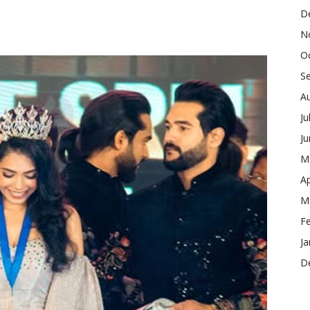
D
N
O
S
A
Ju
J
M
Ap
M
F
Ja
D