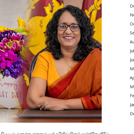
D
N
O
S
A
Ju
J
M
Ap
M
F
Ja
D