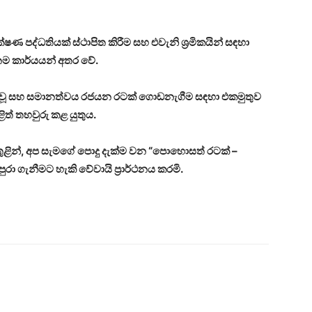
ෂණ පද්ධතියක් ස්ථාපිත කිරීම සහ එවැනි ශ්‍රමිකයින් සඳහා
තම කාර්යයන් අතර වේ.
්ෂිත වූ සහ සමානත්වය රජයන රටක් ගොඩනැගීම සඳහා එකමුතුව
ිත් තහවුරු කළ යුතුය.
ළින්, අප සැමගේ පොදු දැක්ම වන “පොහොසත් රටක් –
ා ගැනීමට හැකි වේවායි ප්‍රාර්ථනය කරමි.