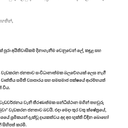
පහතින්,
් පුරා අයිතිවාසිකම් දිනාගැනීම වෙනුවෙන් ලේ, කඳුළ සහ
මෙරට වැඩකරන ජනතාව සංවිධානාත්මක බලවේගයක් ලෙස නැගී
 වෘත්තීය සමිති ව්‍යාපාරය සහ සමසමාජ පක්ෂයේ ආරම්භයත්
 විය.
ා වැඩවර්ජනය වැනි තීරණාත්මක සන්ධිස්ථාන මගින් තහවුරු
යමුවා” වැඩකරන ජනතාව බවයි.
එදා මෙදා තුර වතු ක්ෂේත්‍රයේ,
අංශයේ ශ්‍රමිකයන් දැක්වූ දායකත්වය අද අප භුක්ති විඳින බොහෝ
සිහිපත් කරමි.