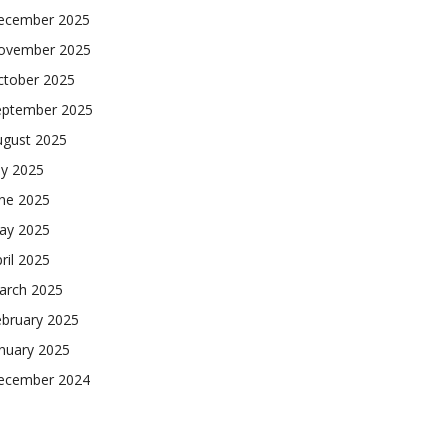
ecember 2025
ovember 2025
ctober 2025
eptember 2025
ugust 2025
ly 2025
une 2025
ay 2025
ril 2025
arch 2025
ebruary 2025
nuary 2025
ecember 2024