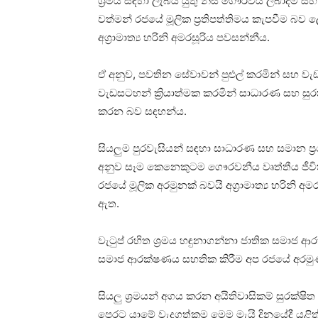
ශ්‍රමය සඳහා ලැබිය යුතු නිසි ගෞරවය ලබාදීම ස
වත්මන් රජයේ මූලික ප්‍රතිපත්තිමය කැපවීම බව
අග්‍රාමාත්‍ය හරිනි අමරසූරිය පවසන්නීය.
ඒ අනුව, පවතින සේවාවන් පුළුල් කරමින් සහ
වැඩසටහන් ක්‍රියාත්මක කරමින් සාධාරණ සහ සුර
කරන බව සඳහන්ය.
සියලුම පුරවැසියන් සඳහා සාධාරණ සහ සමාන ප්
අනුව සෑම කෙනෙකුටම ගෞරවනීය වෘත්තීය ජීවිත
රජයේ මූලික අරමුනක් බවයි අග්‍රාමාත්‍ය හරිනි අ
ඇත.
වැටුප් රහිත ශ්‍රමය හඳුනාගන්නා ජාතික සමාජ ආරක
සමාජ ආරක්ෂණය සහතික කිරීම අප රජයේ අරමු
සියලු ශ්‍රමයන් අගය කරන අයිතිවාසිකම් සුරක
පෙරට යාමේ වැදගත්කම මෙම මැයි දිනයේදී යළිත් ත