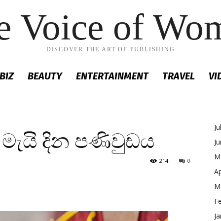
e Voice of Wo
DISCOVER THE ART OF PUBLISHING
BIZ
BEAUTY
ENTERTAINMENT
TRAVEL
VI
Ju
ේ මැයි දින පණිවුඩය
J
M
214
0
Ap
M
F
Ja