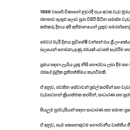
1886 වසරේ චිකාගෝ නුවරදී පැය අටක වැඩ මුරයක්
ජනතාව ඇතුළු ලොව පුරා විසිරී සිටින සමස්ත ව
කම්කරු දිනය අපි අභිමානයෙන් යුතුව සමරන්නෙම
මෙවර මැයි දිනය සුවිශේෂී වන්නේ එය ශ්‍රී ලා
බලයෙන් ගොඩනැගුණු රජයක් යටතේ සැමරීම හේ
ශ්‍රමය සඳහා ලැබිය යුතු නිසි ගෞරවය ලබා දීම ස
රජයේ මූලික ප්‍රතිපත්තිමය කැපවීමකි.
ඒ අනුව, පවතින සේවාවන් පුළුල් කරමින් සහ 
වැඩසටහන් ක්‍රියාත්මක කරමින්, සාධාරණ සහ සුරක්
සියලුම පුරවැසියන් සඳහා සාධාරණ සහ සමාන ප්‍ර
ඒ අනුව, සෑම කෙනෙකුටම ගෞරවනීය වෘත්තීය ජී