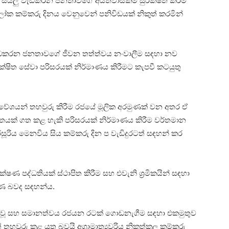
හ සියලු වැඩකරන ජනතාවගේ අයිතිවාසිකම් සුරක්ෂිත කිරීම
 ලෝක කම්කරු දිනය වෙනුවෙන් පනිවිඩයක් නිකුත් කරමින්
 වැඩකරන ජනතාවගේ ජීවන තත්ත්වය නංවාලීම සඳහා නව
ක්ෂිත සේවා පරිසරයක් නිර්මාණය කිරීමට කැපවී කටයුතු
‍රවේශයන් තහවුරු කිරීම රජයේ මූලික අරමුණක් වන අතර ඒ
යක් ගත කළ හැකි පරිසරයක් නිර්මාණය කිරීම වර්තමාන
මරසූරිය මෙනවිය සිය කම්කරු දින ප වැඩිදුරටත් සඳහන් කර
්ෂණ පද්ධතියක් ස්ථාපිත කිරීම සහ එවැනි ශ්‍රමිකයින් සඳහා
ණ බවද සඳහන්ය.
්ෂිත වූ සහ සමානත්වය රජයන රටක් ගොඩනැගීම සඳහා එකමුතුව
හවුරු කළ යුතු බවයි අග්‍රාමාත්‍යවරිය නිකුත්කල කම්කරු