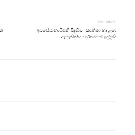
Next article
ක්
අටමස්ථානාධිපති සිදුවීම : කාන්තා හා ළමා
ඇමැතිනිය වාර්තාවක් ඉල්ලයි