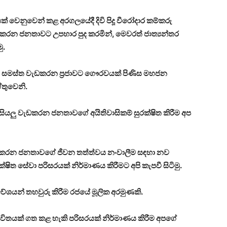
 වෙනුවෙන් කළ අරගලයේදී දිවි පිදූ වීරෝදාර කම්කරු
ැඩකරන ජනතාවට උපහාර පුද කරමින්, මෙවරත් ජාත්‍යන්තර
ු.
ංකේය සමස්ත වැඩකරන ප්‍රජාවට ගෞරවයක් පිණිස මහජන
තුවෙනි.
හ සියලු වැඩකරන ජනතාවගේ අයිතිවාසිකම් සුරක්ෂිත කිරීම අප
වැඩකරන ජනතාවගේ ජීවන තත්ත්වය නංවාලීම සඳහා නව
ෂිත සේවා පරිසරයක් නිර්මාණය කිරීමට අපි කැපවී සිටිමු.
වේශයන් තහවුරු කිරීම රජයේ මූලික අරමුණකි.
විතයක් ගත කළ හැකි පරිසරයක් නිර්මාණය කිරීම අපගේ