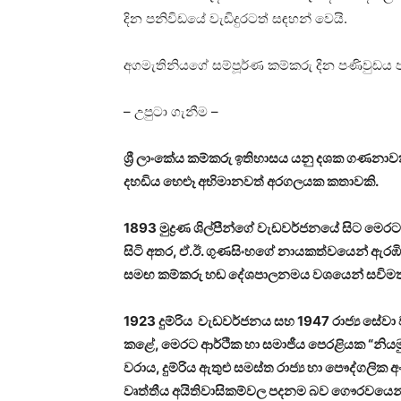
දින පනිවිඩයේ වැඩිදුරටත් සඳහන් වෙයි.
අගමැතිනියගේ සම්පූර්ණ කම්කරු දින පණිවුඩය 
– උපුටා ගැනීම –
ශ්‍රී ලාංකේය කම්කරු ඉතිහාසය යනු දශක ගණනාවක
දහඩිය හෙළූ අභිමානවත් අරගලයක කතාවකි.
1893 මුද්‍රණ ශිල්පීන්ගේ වැඩවර්ජනයේ සිට 
සිටි අතර, ඒ.ඊ. ගුණසිංහගේ නායකත්වයෙන් ඇරඹි
සමඟ කම්කරු හඬ දේශපාලනමය වශයෙන් සවිමත්
1923 දුම්රිය වැඩවර්ජනය සහ 1947 රාජ්‍ය සේව
කළේ, මෙරට ආර්ථික හා සමාජීය පෙරළියක “නි
වරාය, දුම්රිය ඇතුළු සමස්ත රාජ්‍ය හා පෞද්ගලික 
වෘත්තීය අයිතිවාසිකම්වල පදනම බව ගෞරවයෙන් 