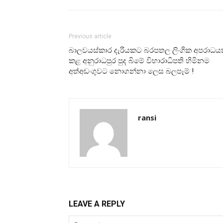
Previous article
බාලවයස්කාර දැරියකට බරපතල ලිංගික අපරාධය
කළ අනුරාධපුර පුද බිමේ විහාරාධිපති හිමිනම
අත්අඩංගුවට නොගන්නා ලෙස බලපෑම් !
ransi
LEAVE A REPLY