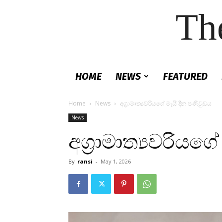
Th
HOME
NEWS
FEATURED
Home
News
අග්‍රාමාත්‍යවරියගේ මැයි දින පණිවුඩය
News
අග්‍රාමාත්‍යවරියග
By
ransi
-
May 1, 2026