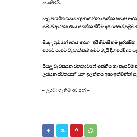
වගකීමයි.
වැටුප් රහිත ශ්‍රමය හඳුනාගන්නා ජාතික සමාජ ආරක්
සමාජ ආරක්ෂණය සහතික කිරීම අප රජයේ ප්‍රමුඛ
සියලු ශ්‍රමයන් අගය කරන, අයිතිවාසිකම් සුරක
පෙරට යාමේ වැදගත්කම මෙම මැයි දිනයේදී අප යළ
සියලු වැඩකරන ජනතාවගේ ශක්තිය හා කැපවීම තු
ලස්සන ජීවිතයක්” යන ඉලක්කය ඉතා ඉක්මනින් සපුර
– උපුටා ගැනීම අවසන් –