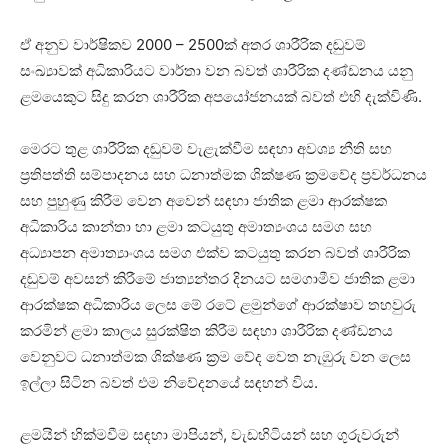
ඒ අනුව වාර්ෂිකව 2000 – 2500ක් අතර ශාරීරික දඬුවම්
සංඛ්‍යාවක් අධිකාරියට වාර්තා වන බවත් ශාරීරික දණ්ඩනය යනු
ළමයෙකුට සිදු කරන ශාරීරික අපයෝජනයක් බවත් එහි දැක්විණි.
මෙරට තුළ ශාරීරික දඬුවම් වැළැක්වීම සඳහා අවශ්‍ය නීති සහ
ප්‍රතිපත්ති සම්පාදනය සහ ධනාත්මක ශික්ෂණ ක්‍රමවේද ප්‍රවර්ධනය
සහ පුහුණු කිරීම වෙන අවෙන් සඳහා ජාතික ළමා ආරක්ෂක
අධිකාරිය කාන්තා හා ළමා කටයුතු අමාත්‍යංශය සමග සහ
අධ්‍යාපන අමාත්‍යාංශය සමග එක්ව කටයුතු කරන බවත් ශාරීරික
දඬුවම් අවසන් කිරීමේ ජාත්‍යන්තර දිනයට සමගාමීව ජාතික ළමා
ආරක්ෂක අධිකාරිය ලෙස මේ රටේ ළමුන්ගේ ආරක්ෂාව තහවුරු
කරමින් ළමා කාලය සුරක්ෂිත කිරීම සඳහා ශාරීරික දණ්ඩනය
වෙනුවට ධනාත්මක ශික්ෂණ ක්‍රම වේද වෙත නැඹුරු වන ලෙස
ඉල්ලා සිටින බවත් එම නිවේදනයේ සඳහන් විය.
ළමයින් හික්මවීම සඳහා මාපියන්, වැඩහිටියන් සහ ගුරුවරුන්