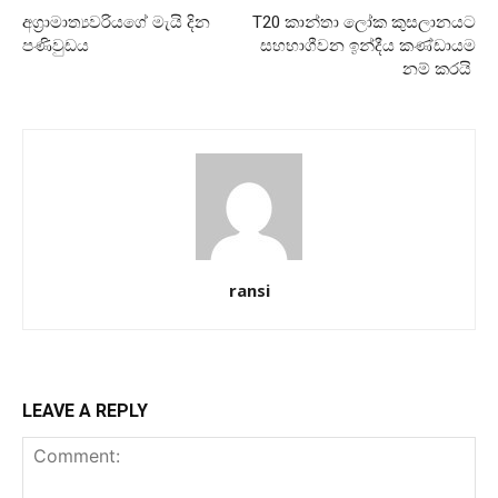
අග්‍රාමාත්‍යවරියගේ මැයි දින
T20 කාන්තා ලෝක කුසලානයට
පණිවුඩය
සහභාගීවන ඉන්දීය කණ්ඩායම
නම් කරයි
ransi
LEAVE A REPLY