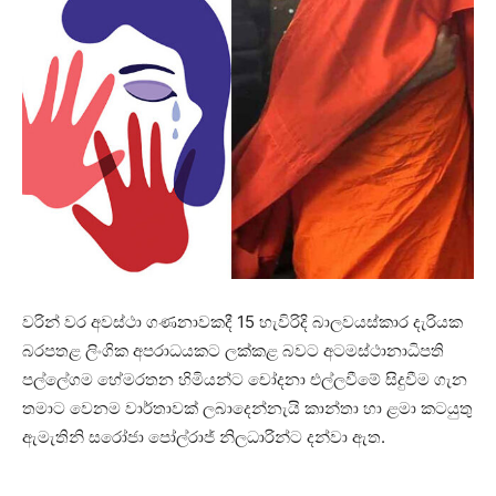
වරින් වර අවස්ථා ගණනාවකදී 15 හැවිරිදි බාලවයස්කාර දැරියක
බරපතළ ලිංගික අපරාධයකට ලක්කළ බවට අටමස්ථානාධිපති
පල්ලේගම හේමරතන හිමියන්ට චෝදනා එල්ලවීමේ සිදුවීම ගැන
තමාට වෙනම වාර්තාවක් ලබාදෙන්නැයි කාන්තා හා ළමා කටයුතු
ඇමැතිනි සරෝජා පෝල්රාජ් නිලධාරින්ට දන්වා ඇත.