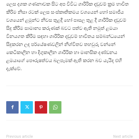
ලෙස දශක ගණනාවක සිට අප විවිධ ශාරීරික දඬුවම් ක්‍රම භාවිත
කිරීම නිසා රටක් ලෙස සංස්කෘතිකමය වශයෙන් හෝ සමාජීය
වශයෙන් ළමුන්ට නිවස තුළදී හෝ පාසල තුළ දී ශාරීරික දඬුවම්
සිදු කිරීම සාමාන්‍ය කරුණක් බවට පත්ව ඇති නමුත් ළමයා
විනයගත කිරීම සඳහා ශාරීරික දඬුවම් භාවිතය සම්බන්ධයෙන්
සිදුකරන ලද පර්යේෂණවලින් නිශ්චිතව තහවුරු වන්නේ
කෙටිකාලීන හා දිගුකාලීන ශාරීරික හා මානසික දණ්ඩනය
ළමයාගේ පෞරුෂත්වය බලපෑමක් ඇති කරන බව යැයිද එහි
දැක්වේ.
Previous article
Next article