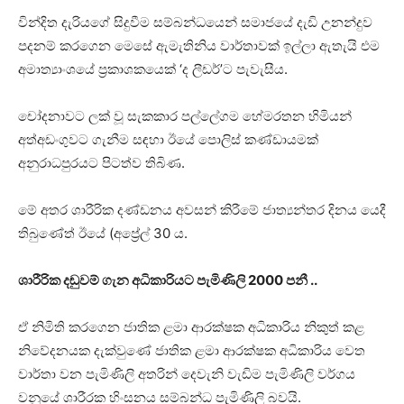
වින්දිත දැරියගේ සිදුවීම සම්බන්ධයෙන් සමාජයේ දැඩි උනන්දුව
පදනම් කරගෙන මෙසේ ඇමැතිනිය වාර්තාවක් ඉල්ලා ඇතැයි එම
අමාත්‍යාංශයේ ප්‍රකාශකයෙක් ‘ද ලීඩර්’ට පැවැසීය.
චෝදනාවට ලක් වූ සැකකාර පල්ලේගම හේමරතන හිමියන්
අත්අඩංගුවට ගැනීම සඳහා ඊයේ පොලිස් කණ්ඩායමක්
අනුරාධපුරයට පිටත්ව තිබිණ.
මේ අතර ශාරීරික දණ්ඩනය අවසන් කිරීමේ ජාත්‍යන්තර දිනය යෙදී
තිබුණේත් ඊයේ (අප්‍රේල් 30 ය.
ශාරීරික දඬුවම් ගැන අධිකාරියට පැමිණිලි 2000 පනී ..
ඒ නිමිති කරගෙන ජාතික ළමා ආරක්ෂක අධිකාරිය නිකුත් කළ
නිවේදනයක දැක්වුණේ ජාතික ළමා ආරක්ෂක අධිකාරිය වෙත
වාර්තා වන පැමිණිලි අතරින් දෙවැනි වැඩිම පැමිණිලි වර්ගය
වනුයේ ශාරීරක හිංසනය සම්බන්ධ පැමිණිලි බවයි.