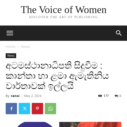
The Voice of Women
DISCOVER THE ART OF PUBLISHING
Home
News
News
අටමස්ථානාධිපති සිදුවීම :
කාන්තා හා ළමා ඇමැතිනිය
වාර්තාවක් ඉල්ලයි
By
ransi
-
May 2, 2026
177
0