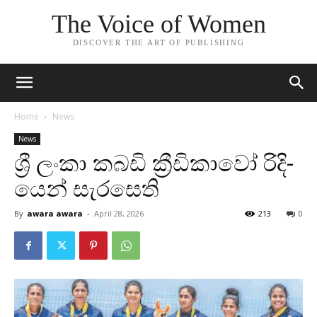
The Voice of Women
DISCOVER THE ART OF PUBLISHING
Home
News
News
ශ්‍රී ලංකා කබඩි ක්‍රීඩි­කාවෝ රිදි­
යෙන් සැර­සෙති
By
awara awara
-
April 28, 2026
213
0