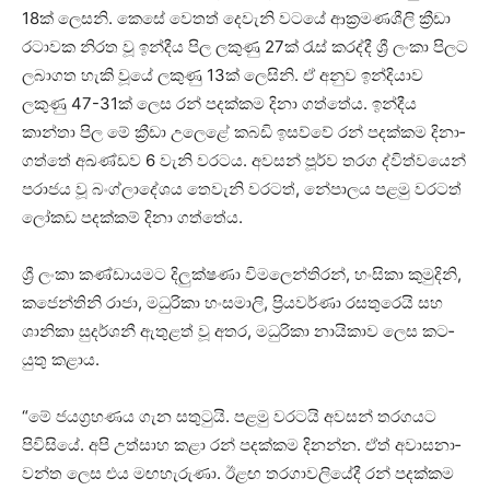
18ක් ලෙසනි. කෙසේ වෙතත් දෙවැනි වටයේ ආක්‍ර­ම­ණ­ශීලි ක්‍රීඩා
රටා­වක නිරත වූ ඉන්දීය පිල ලකුණු 27ක් රැස් කරද්දී ශ්‍රී ලංකා පිලට
ලබා­ගත හැකි වූයේ ලකුණු 13ක් ලෙසිනි. ඒ අනුව ඉන්දි­යාව
ලකුණු 47-31ක් ලෙස රන් පද­ක්කම දිනා ගත්තේය. ඉන්දීය
කාන්තා පිල මේ ක්‍රීඩා උලෙළේ කබඩි ඉසව්වේ රන් පද­ක්කම දිනා­
ගත්තේ අඛ­ණ්ඩව 6 වැනි වර­ටය. අව­සන් පූර්ව තරග ද්විත්ව­යෙන්
පරා­ජය වූ බංග්ලා­දේ­ශය තෙවැනි වර­ටත්, නේපා­ලය පළමු වර­ටත්
ලෝකඩ පද­ක්කම් දිනා ගත්තේය.
ශ්‍රී ලංකා කණ්ඩා­ය­මට දිලු­ක්ෂණා විම­ලෙ­න්ති­රන්, හංසිකා කුමු­දිනි,
කජෙ­න්තිනි රාජා, මධු­රිකා හංස­මාලි, ප්‍රිය­වර්ණා රස­තු­රෙයි සහ
ශානිකා සුද­ර්ශනී ඇතු­ළත් වූ අතර, මධු­රිකා නායි­කාව ලෙස කට­
යුතු කළාය.
“මේ ජය­ග්‍ර­හ­ණය ගැන සතු­ටුයි. පළමු වර­ටයි අව­සන් තර­ග­යට
පිවි­සියේ. අපි උත්සාහ කළා රන් පද­ක්කම දිනන්න. ඒත් අවා­ස­නා­
වන්ත ලෙස එය මඟ­හැ­රුණා. ඊළඟ තර­ගා­ව­ලි­යේදී රන් පද­ක්කම