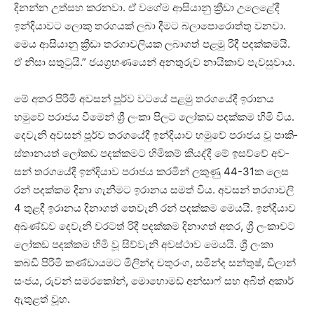
දිනන්න උත්සහ කර­නවා. ඒ වගේම ආසි­යානු ක්‍රීඩා උලෙ­ළේදී
ඉන්දි­යා­වට ලොකු තර­ග­යක් ලබා දීමට බලා­පො­රොත්තු වනවා.
මෙය ආසි­යානු ක්‍රීඩා තර­ගා­ව­ලි­යක ලබා­ගත් පළමු රිදී පද­ක්ක­මයි.
ඒ නිසා සතු­ටුයි.” ජය­ග්‍ර­හ­ණ­යෙන් අන­තු­රුව නායි­කාව පැව­සු­වාය.
මේ අතර පිරිමි අව­සන් පූර්ව වටයේ පළමු තර­ග­යේදී ඉරා­නය
හමුවේ පරා­ජය වීමෙන් ශ්‍රී ලංකා පිලට ලෝකඩ පද­ක්කම හිමි විය.
දෙවැනි අව­සන් පූර්ව තර­ග­යේදී ඉන්දි­යාව හමුවේ පරා­ජය වූ පාකි­
ස්තා­න­යත් ලෝකඩ පද­ක්ක­මට හිමි­කම් කියද්දී මේ ඉසව්වේ අව­
සන් තර­ග­යේදී ඉන්දි­යාව පරා­ජය කර­මින් ලකුණු 44-31ක ලෙස
රන් පද­ක්කම දිනා ගැනී­මට ඉරා­නය සමත් විය. අව­සන් තර­ගා­වලි
4 තුළදී ඉරා­නය දිනා­ගත් තෙවැනි රන් පද­ක්කම මෙයයි. ඉන්දි­යාව
අඛ­ණ්ඩව දෙවැනි වර­ටත් රිදී පද­ක්කම දිනා­ගත් අතර, ශ්‍රී ලංකා­වට
ලෝකඩ පද­ක්කම හිමි වූ සිව්වැනි අව­ස්ථාව මෙයයි. ශ්‍රී ලංකා
කබඩි පිරිමි කණ්ඩා­ය­මට මිලින්ද චතු­රංග, සමින්ද සන්තුෂ්, ඩිලාන්
සංජය, රුවන් සම­ර­කෝන්, මොහො­මඩ් අන්සාෆ් සහ අබිත් අකාර්
ඇතු­ළත් වූහ.