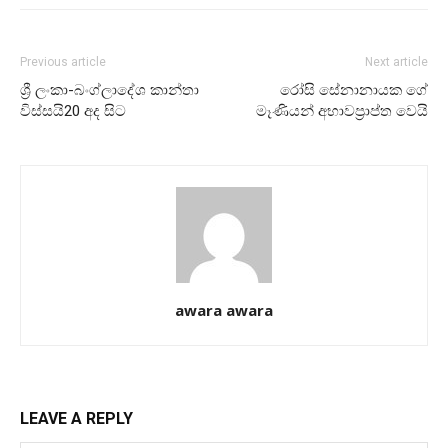
Previous article
Next article
ශ්‍රී ලංකා-බංග්ලා­දේශ කාන්තා
රෝසි සේනානායක ගේ
විස්සයි20 අද සිට
මෑණියන් අභාවප්‍රාප්ත වෙයි
awara awara
LEAVE A REPLY