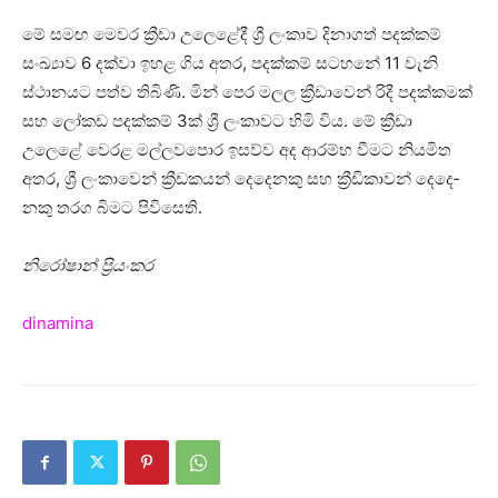
මේ සමඟ මෙවර ක්‍රීඩා උලෙ­ළේදී ශ්‍රී ලංකාව දිනා­ගත් පද­ක්කම්
සංඛ්‍යාව 6 දක්වා ඉහළ ගිය අතර, පදක්කම් සටහනේ 11 වැනි
ස්ථානයට පත්ව තිබිණි. මින් පෙර මලල ක්‍රීඩා­වෙන් රිදී පද­ක්ක­මක්
සහ ලෝකඩ පද­ක්කම් 3ක් ශ්‍රී ලංකාවට හිමි විය. මේ ක්‍රීඩා
උලෙළේ වෙරළ මල්ල­ව­පොර ඉසව්ව අද ආරම්භ වීමට නිය­මිත
අතර, ශ්‍රී ලංකා­වෙන් ක්‍රීඩ­ක­යන් දෙදෙ­නකු සහ ක්‍රීඩි­කා­වන් දෙදෙ­
නකු තරග බිමට පිවි­සෙති.
නිරෝ­ෂාන් ප්‍රියං­කර
dinamina