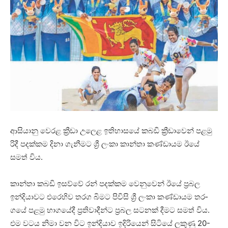
ආසි­යානු වෙරළ ක්‍රීඩා උලෙළ ඉති­හා­සයේ කබඩි ක්‍රීඩා­වෙන් පළමු
රිදී පද­ක්කම දිනා ගැනී­මට ශ්‍රී ලංකා කාන්තා කණ්ඩා­යම ඊයේ
සමත් විය.
කාන්තා කබඩි ඉසව්වේ රන් පද­ක්කම වෙනු­වෙන් ඊයේ ප්‍රබල
ඉන්දි­යා­වට එරෙ­හිව තරග බිමට පිවිසි ශ්‍රී ලංකා කණ්ඩා­යම තර­
ගයේ පළමු භාග­යේදී ප්‍රති­වා­දීන්ට ප්‍රබල සට­නක් දීමට සමත් විය.
එම වටය නිමා වන විට ඉන්දි­යාව ඉදි­රි­යෙන් සිටියේ ලකුණු 20-