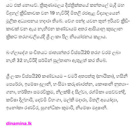
යට එක් නොවේ. ත්‍රිකු­ණා­ම­ලය දිස්ත්‍රි­ක්කයේ කන්තලේ මැදි මහ
විදු­හල් ක්‍රීඩි­කා­වක වන 19 හැවි­රිදි මිතලි රජ­ඇළ විද්‍යා­ල­යෙන්
මූලික අධ්‍යා­ප­නය හදාරා තිබේ. වේග පන්දු යවන තුන් ඉරි­යව් ක්‍රීඩි­
කා­වක් වන ඇය නැඟී­එන කණ්ඩා­යම් අතර ආසි­යානු කුස­ලාන
ක්‍රිකට් තර­ගා­ව­ලි­යේදී ශ්‍රී ලංකා පිල නියෝ­ජ­නය කළාය.
බංග්ලා­දේශ සංචි­ත­යට ජාත්‍ය­න්තර විස්සයි20 තරග වරම් ලබා
නැති 32 හැවි­රිදි සර්මින් සුල්තානා ඇතු­ළත් කර තිබේ.
ශ්‍රී ලංකා විස්සයි20 කණ්ඩා­යම – චමරි අත­පත්තු (නායිකා), හසිනි
පෙරේරා, ඉමේෂා දුලානි, හංසිමා කරු­ණා­රත්න, කෞෂානි නුත්‍යාං­
ගනා, හර්ෂිතා සම­ර­වි­ක්‍රම, නිලක්ෂි ද සිල්වා, රශ්මිකා සෙව්වන්දි,
කවීෂා දිල්හාරි, දෙව්මි විහංගා, මල්කි මදාරා, මිතලි අයෝද්‍යා,
ඉනෝකා රණ­වීර, සුග­න්ධිකා කුමාරි, නිමේෂා මදු­ෂානි.
dinamina.lk