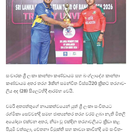
සංචා­රක ශ්‍රී ලංකා කාන්තා කණ්ඩා­යම සහ බංග්ලා­දේශ කාන්තා
කණ්ඩා­යම අතර තරග 3කින් සම­න්විත විස්සයි20 ක්‍රිකට් තර­ගා­ව­
ලිය අද (28) සිලෙ­ට්හිදී ආරම්භ වෙයි.
චමරි අත­ප­ත්තුගේ නාය­ක­ත්ව­යෙන් යුත් ශ්‍රී ලංකා සංචි­ත­යට
රශ්මිකා සෙව්වන්දි සමඟ ජාත්‍ය­න්තර තරග වරම් ලබා නැති මිතලි
අයෝද්‍යා එක්වන අතර, නිමා වූ එක්දින තර­ගා­ව­ලි­යට ක්‍රීඩා කළ
පියුමි වත්සලා, චේතනා විමුක්ති සහ කාව්‍යා කාවින්දි මේ සංචි­ත­