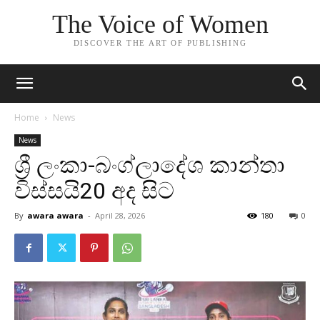
The Voice of Women
DISCOVER THE ART OF PUBLISHING
Home
News
News
ශ්‍රී ලංකා-බංග්ලා­දේශ කාන්තා
විස්සයි20 අද සිට
By
awara awara
-
April 28, 2026
180
0