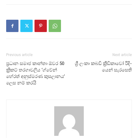
Previous article
Next article
ප්‍රධාන සමාජ කාන්තා ඕවර 50
ශ්‍රී ලංකා කබඩි ක්‍රීඩි­කාවෝ රිදි­
ක්‍රිකට් තරගාවලිය ‘ග්වේන්
යෙන් සැර­සෙති
හේරත් අනුස්මරණ කුසලානය’
ලෙස නම් කරයි