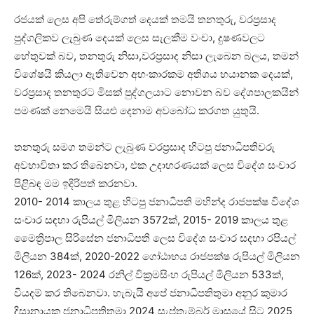
රජයක් ලෙස අපි තේරුම්ගත් දෙයක් තමයි තනතුරු, වරප්‍රසාද
පුද්ගලිකව ලැබුණ දෙයක් ලෙස සැලකීම වංචා, දුෂණවලට
හේතුවක් බව, තනතුරු නිසා,වරප්‍රසාද නිසා ලැබෙන බලය, තමන්
විශේෂයි කියලා ඇතිවෙන අහංකාරකම අතිශය භයානක දෙයක්,
වරප්‍රසාද තනතුරට මිසක් පුද්ගලයාට නොවන බව දේශපාලකයින්
පමණක් නෙමෙයි සියළු දෙනාම අවබෝධ කරගත යුතුයි.
තනතුරු සමග තමන්ට ලැබුණ වරප්‍රසාද හිටපු ජනාධිපතිවරු
අවභාවිතා කර තිබෙනවා, එක උදාහරණයක් ලෙස විදේශ සංචාර
පිළිබඳ මම ඉදිරිපත් කරනවා.
2010- 2014 කාලය තුළ හිටපු ජනාධිපති මහින්ද රාජපක්ෂ විදේශ
සංචාර සඳහා රුපියල් මිලියන 3572ක්, 2015- 2019 කාලය තුළ
මෛත්‍රිපාල සිරිසේන ජනාධිපති ලෙස විදේශ සංචාර සදහා රපියල්
මිලියන 384ක්, 2020-2022 ගෝඨාභය රාජපක්ෂ රුපියල් මිලියන
126ක්, 2023- 2024 රනිල් වික්‍රමසිංහ රුපියල් මිලියන 533ක්,
වියදම් කර තිබෙනවා. හැබැයි අපේ ජනාධිපතිතුමා අනුර කුමාර
දිසානායක ජනාධිපතිතුමා 2024 සැප්තැම්බර් මාසයේ සිට 2025