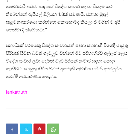
පෙබරවාරි දක්වා කාලයේ විදේශ සංචාර සඳහා වියදම් කර
තිබෙන්නේ රුපියල් මිලියන 1.8ක් පමණයි. ජනතා මුදල්
කළමනාකරණය කරන්නේ කොහොමද කියලා ඒ මගින් ම අපි
පෙන්වා දී තිබෙනවා.”
ජනාධිපතිවරයෙකු විදේශ සංචාරයක් සඳහා සහභාගී වීමේදී යායුතු
පිරිසක් සිටින බවත් ගැටලුව වන්නේ ඊට පරිභාහිරව අල්ලස් ලෙස
විදේශ සංචාර ලබා දෙමින් වැඩි පිරිසක් සංචාර සඳහා යොදා
ගැනීමට කටයුතු කිරීම බවත් අගමැති ආචාර්ය හරිනි අමරසූරිය
මෙහිදී අවධාරණය කළේය.
lankatruth