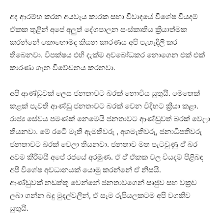
අද ආරම්භ කරන අයවැය කාරක සභා විවාදයේ විශේෂ වියදම්
ඒකක තුළින් අපේ අලුත් දේශපාලන සංස්කෘතිය ක්‍රියාත්මක
කරන්නේ කොහොමද කියන කාරණය අපි පැහැදිලි කර
තිබෙනවා. විපක්ෂය එහි දැක්ම අවබෝධකර නොගෙන එක් එක්
කාරණා ගැන විවේචනය කරනවා.
අපි ආණ්ඩුවක් ලෙස ජනතාවට බරක් නොවිය යුතුයි. මෙතෙක්
කළක් පැවති ආණ්ඩු ජනතාවට බරක් වෙන විදිහට ක්‍රියා කළා.
රාජ්‍ය සේවය පමණක් නෙමෙයි ජනතාවට ආණ්ඩුවත් බරක් වෙලා
තියනවා. මේ රටෙි මැති ඇමතිවරු , අගමැතිවරු, ජනාධිපතිවරු
ජනතාවට බරක් වෙලා තියනවා. ජනතාව මත පැටවුණු ඒ බර
අවම කිරීමයි අපේ රජයේ අරමුණ. ඒ ඒ ඒකක වල වියදම් පිළිබඳ
අපි විශේෂ අවධානයක් යොමු කරන්නේ ඒ නිසයි.
ආණ්ඩුවක් නඩත්තු වෙන්නේ ජනතාවගෙන් සෘජුව සහ වක්‍රව
ලබා ගන්න බදු මුදල්වලින්, ඒ සෑම රුපියලකටම අපි වගකිව
යුතුයි.