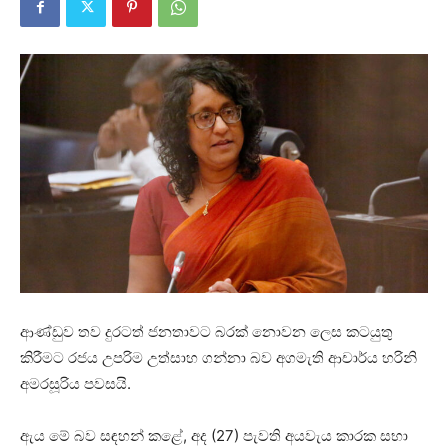
ආණ්ඩුව තව දුරටත් ජනතාවට බරක් නොවන ලෙස කටයුතු
කිරීමට රජය උපරිම උත්සාහ ගන්නා බව අගමැති ආචාර්ය හරිනි
අමරසූරිය පවසයි.
ඇය මේ බව සඳහන් කළේ, අද (27) පැවති අයවැය කාරක සභා