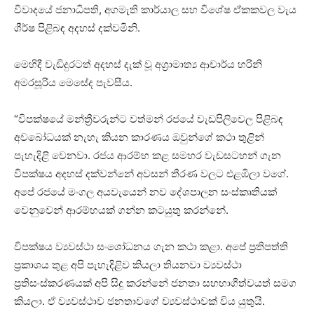
විවාදයේ ජනාධිපති, අගමැති කාර්යාල සහ විශේෂ ඒකකවල වැය
ශීර්ෂ පිළිබඳ අදහස් දක්වමිනි.
මෙහිදී වැඩිදුරටත් අදහස් දැක් වූ අග්‍රාමාත්‍ය ආචාර්ය හරිනි
අමරසූරිය මෙසේද පැවසීය.
“විපක්ෂයේ මන්ත්‍රීවරුන්ට වත්මන් රජයේ වැඩපිලිවෙල පිළිබඳ
අවබෝධයක් නැහැ කියන කාරණය ඔවුන්ගේ කථා තුළින්
පැහැදිළි වෙනවා. රජය ආරම්භ කළ සමහර වැඩසටහන් ගැන
විපක්ෂය අදහස් දක්වන්නේ අවසන් තීරණ වලට එළඹිලා වගේ.
අපේ රජයේ මංගල අයවැයෙන් නව දේශපාලන සංස්කෘතියක්
වෙනුවෙන් ආරම්භයක් ගන්න කටයුතු කරන්නේ.
විපක්ෂය ව්‍යවස්ථා සංශෝධනය ගැන කථා කළා. අපේ ප්‍රතිපත්ති
ප්‍රකාශය තුළ අපි පැහැදිළිව කියලා තියනවා ව්‍යවස්ථා
ප්‍රතිසංස්කරණයක් අපි සිදු කරන්නේ ජනතා සහභාගීත්වයත් සමග
කියලා. ඒ ව්‍යවස්ථාව ජනතාවගේ ව්‍යවස්ථාවක් විය යුතුයි.