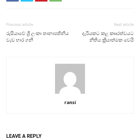
Previous article
Next article
රුසියාවේ ශ්‍රී ලංකා තානාපතිනිය
දැරියකට කළ කෘෘරත්වයට
වැඩ භාර ගනී
නීතිය ක්‍රියාත්මක වෙයි
ransi
LEAVE A REPLY