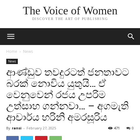
The Voice of Women
DISCOVER THE ART OF PUBLISHING
Home
News
News
ආණ්ඩුව තවදුරටත් ජනතාවට
බරක් නොවිය යුතුයි… ඒ
වෙනුවෙන් රජය උපරිම
උත්සාහ ගන්නවා… – අගමැති
ආචාර්ය හරිනි අමරසූරිය
By
ransi
-
February 27, 2025
471
0