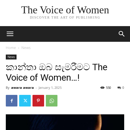
The Voice of Women
DISCOVER THE ART OF PUBLISHING
Home
News
News
කාන්තා ඔබ සැමරීමට The
Voice of Women…!
By
awara awara
-
January 1, 2025
550
0