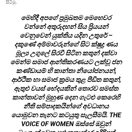
සිටිමු.
මෙහිදී අපගේ ප්‍රමුඛතම මෙහෙවර
වන්නේ අතුරුදහන් සිය ප්‍රියයන්
වෙනුවෙන් යුක්තිය යදින උතුරේ –
දකුණේ අම්මාවරුන්ගේ සිට ක්ෂුද්‍ර ණය
මූල්‍ය උගුලේ සිරවී සිටින කතුන් දක්වා
මෙන්ම සමාජ ආන්තිකරණයට ලක්වූ ජන
කණ්ඩායම් හි කාන්තා නියෝජනයන්,
ආර්ථික හා සමාජ ක්‍රමය තුළ පීඩිත කතුන්,
ඇතුළු වයස් භේදයකින් තොරව සමස්ත
කාන්තාවන් මුහුණ දෙන ගැටළු කෙරෙහි
නීති සම්පාදකයින්ගේ අවධානය
යොමුවන තැනට කටයුතු සැලසීමයි. THE
VOICE OF WOMEN ඔස්සේ ඔවුන්