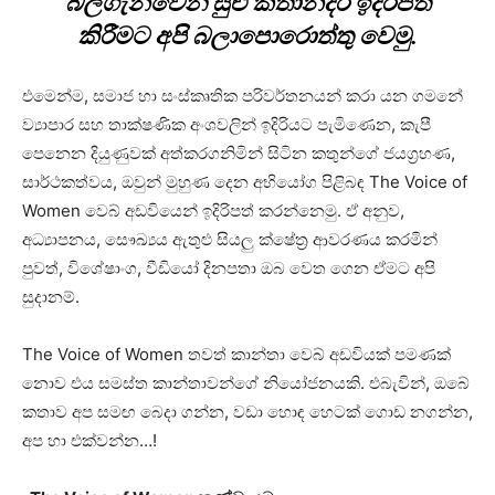
බලගැන්වෙන සුළු කතාන්දර ඉදිරිපත්
කිරීමට අපි බලාපොරොත්තු වෙමු.
එමෙන්ම, සමාජ හා සංස්කෘතික පරිවර්තනයන් කරා යන ගමනේ
ව්‍යාපාර සහ තාක්ෂණික අංශවලින් ඉදිරියට පැමිණෙන, කැපී
පෙනෙන දියුණුවක් අත්කරගනිමින් සිටින කතුන්ගේ ජයග්‍රහණ,
සාර්ථකත්වය, ඔවුන් මුහුණ දෙන අභියෝග පිළිබඳ The Voice of
Women වෙබ් අඩවියෙන් ඉදිරිපත් කරන්නෙමු. ඒ අනුව,
අධ්‍යාපනය, සෞඛ්‍යය ඇතුළු සියලු ක්ෂේත්‍ර ආවරණය කරමින්
පුවත්, විශේෂාංග, වීඩියෝ දිනපතා ඔබ වෙත ගෙන ඒමට අපි
සුදානම්.
The Voice of Women තවත් කාන්තා වෙබ් අඩවියක් පමණක්
නොව එය සමස්ත කාන්තාවන්ගේ නියෝජනයකි. එබැවින්, ඔබේ
කතාව අප සමඟ බෙදා ගන්න, වඩා හොඳ හෙටක් ගොඩ නගන්න,
අප හා එක්වන්න…!