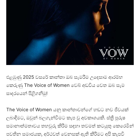
එළඹුණු 2025 වසරේ කාන්තා ඔබ සැමරීම උදෙසාම ආරම්භ
කෙරුණු The Voice of Women වෙබ් අඩවිය වෙත ඔබ සැම
සාදරයෙන් පිළිගනිමු!
The Voice of Women යනු කාන්තාවන්ගේ හඬට නව ජීවයක්
ලබාදීමට, ඔවුන් බලගැන්වීමට කැප වූ අවකාශයකි. ස්ත්‍රී පුරුෂ
සමානාත්මතාවය තහවුරු කිරීම සඳහා තවමත් කටයුතු කෙරෙමින්
පවතින සමාජයක, අර්ථවත් වෙනසක් ඇති කිරීමට අපි කැපවී