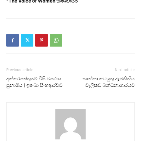
-The Voice of Women කණ්ඩායම
Previous article
Next article
අක්කරපත්තුවේ විසි වසරක
කාන්තා කටයුතු ඇමතිනිය
සුනාමිය | ඉෂංඛා සිංහආරච්චි
වැලිකඩ බන්ධනාගාරයට