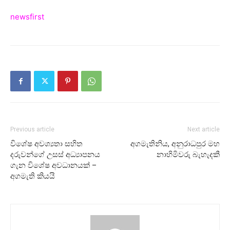
newsfirst
Previous article
Next article
විශේෂ අවශ්‍යතා සහිත
අගමැතිනිය, අනුරාධපුර මහ
දරුවන්ගේ උසස් අධ්‍යාපනය
නාහිමිවරු බැහැදකී
ගැන විශේෂ අවධානයක් –
අගමැති කියයි