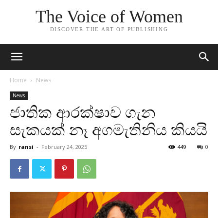
The Voice of Women
DISCOVER THE ART OF PUBLISHING
Home
News
News
ජාතික ආරක්ෂාව ගැන
සැකයක් නෑ අගමැතිනිය කියයි
By
ransi
-
February 24, 2025
449
0