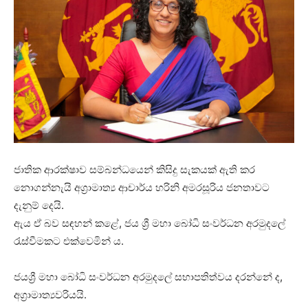
ජාතික ආරක්ෂාව සම්බන්ධයෙන් කිසිදු සැකයක් ඇති කර
නොගන්නැයි අග්‍රාමාත්‍ය ආචාර්ය හරිනි අමරසූරිය ජනතාවට
දැනුම් දෙයි.
ඇය ඒ බව සඳහන් කළේ, ජය ශ්‍රී මහා බෝධි සංවර්ධන අරමුදලේ
රැස්වීමකට එක්වෙමින් ය.
ජයශ්‍රී මහා බෝධි සංවර්ධන අරමුදලේ සභාපතිත්වය දරන්නේ ද,
අග්‍රාමාත්‍යවරියයි.