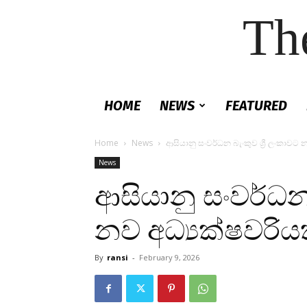
Th
HOME
NEWS
FEATURED
Home
News
ආසියානු සංවර්ධන බැංකුව ශ්‍රී ලංකාවට 
News
ආසියානු සංවර්ධන 
නව අධ්‍යක්ෂවරිය
By
ransi
-
February 9, 2026