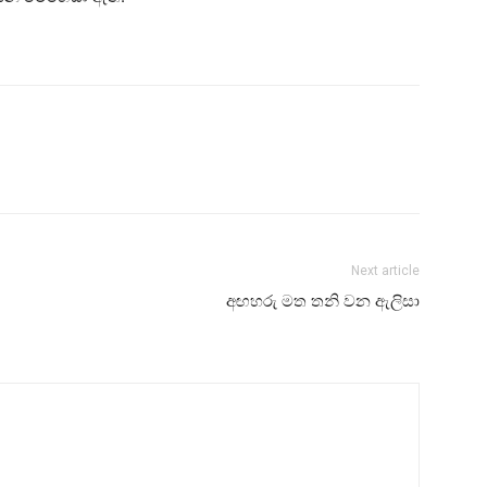
Next article
අඟහරු මත තනි වන ඇලිසා