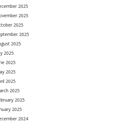
ecember 2025
ovember 2025
ctober 2025
eptember 2025
ugust 2025
ly 2025
une 2025
ay 2025
ril 2025
arch 2025
ebruary 2025
nuary 2025
ecember 2024