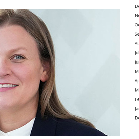
D
N
O
S
A
Ju
J
M
Ap
M
F
Ja
D