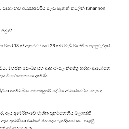
ංකාව සඳහා නව අධ්‍යක්ෂවරිය ලෙස ෂැනන් කව්ලින් (Shannon
තිබුණි.
 වසර 13 ක් ඇතුළුව වසර 26 කට වැඩි වෘත්තීය පළපුරුද්දක්
කභාවය, මහජන සෞඛ්‍ය සහ ආහාර-ජල ක්ෂේත්‍ර හරහා ආයෝජන
ිබඳ ඇය විශේෂඥතාවය දක්වයි.
ලියා නේවාසික මෙහෙයුමේ දේශීය අධ්‍යක්ෂවරිය ලෙස ද
ෙර, ඇය අමෙරිකාවේ ජාතික පුනර්ජනනීය බලශක්ති
ී ඇය අමෙරිකා එක්සත් ජනපදය-ඉන්දියාව සහ දකුණු
නයන් මෙහෙයා ඇත.