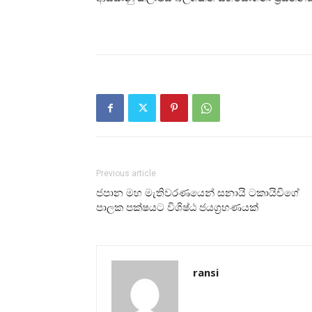
Previous article
ජපාන මහ මැතිවරණයෙන් සනායි ටකායිචිගේ
පාලක පක්ෂයට විශිෂ්ඨ ජයග්‍රහණයක්
ransi