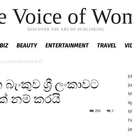
e Voice of Wo
DISCOVER THE ART OF PUBLISHING
BIZ
BEAUTY
ENTERTAINMENT
TRAVEL
VI
නව අධ්‍යක්ෂවරියක් නම් කරයි
Ju
බැංකුව ශ්‍රී ලංකාවට
J
M
ක් නම් කරයි
Ap
296
0
M
F
Ja