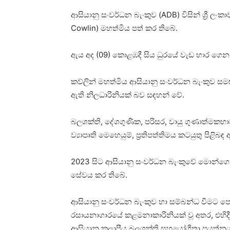
ආසියානු සංවර්ධන බැංකුව (ADB) විසින් ශ්‍රී ල
Cowlin) මහත්මිය පත් කර තිබේ.
ඇය අද (09) කොළඹදී සිය ධුරයේ වැඩ භාර ගෙන 
කව්ලින් මහත්මිය ආසියානු සංවර්ධන බැංකුව සමඟ
ඇති නිලධාරිනියක් බව සඳහන් වේ.
බලශක්ති, දේශගුණික, පරිසර, වායු ගුණාත්ම
ව්‍යාපෘති මෙහෙයුම්, ප්‍රතිපත්තිමය කටයුතු පිළ
2023 සිට ආසියානු සංවර්ධන බැංකුවේ මොන්ගෝ
සේවය කර තිබේ.
ආසියානු සංවර්ධන බැංකුව හා සම්බන්ධ වීමට ප
රසායනාගාරයේ කළමනාකාරිනියක් වූ අතර, එහිද
ආසියානු කලාපීය බලශක්ති සහයෝගීතා ප්‍රයත්