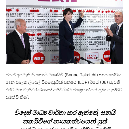
ජපන් අගමැතිනි සනායි ටකායිචි (Sanae Takaichi) නායකත්වය
දෙන පාලක ලිබරල් ඩිමොක්‍රටික් පක්ෂය (LDP) ඊයේ (08) පැවති
එරට මහ මැතිවරණයෙන් අතිවිශිෂ්ට ජයග්‍රහණයක් ලබා ගැනීමට
සමත්වී තිබේ.
විදෙස් මාධ්‍ය වාර්තා කර ඇත්තේ, සනයි
තකයිචිගේ නායකත්වයෙන් යුත්