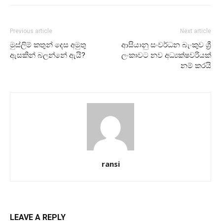
Previous article
Next article
මුස්ලිම් කතුන් දෙස අමුතු
ආසියානු සංවර්ධන බැංකුව ශ්‍රී
ඇසකින් බලන්නේ ඇයි?
ලංකාවට නව අධ්‍යක්ෂවරියක්
නම් කරයි
ransi
LEAVE A REPLY