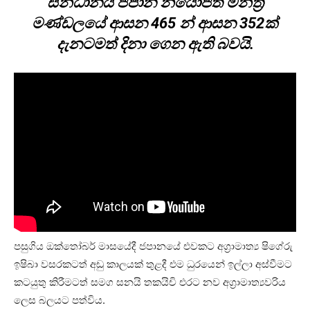
සන්ධානය ජපාන නියෝජිත මන්ත්‍රී
මණ්ඩලයේ ආසන 465 න් ආසන 352ක්
දැනටමත් දිනා ගෙන ඇති බවයි.
පසුගිය ඔක්තෝබර් මාසයේදී ජපානයේ එවකට අග්‍රාමාත්‍ය ෂිගේරු
ඉෂිබා වසරකටත් අඩු කාලයක් තුළදී එම ධුරයෙන් ඉල්ලා අස්වීමට
කටයුතු කිරීමටත් සමග සනයි තකයිචි එරට නව අග්‍රාමාත්‍යවරිය
ලෙස බලයට පත්විය.