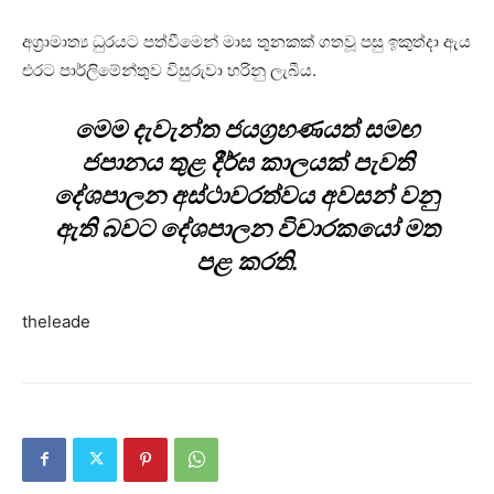
අග්‍රාමාත්‍ය ධුරයට පත්වීමෙන් මාස තුනකක් ගතවූ පසු ඉකුත්දා ඇය
එරට පාර්ලිමේන්තුව විසුරුවා හරිනු ලැබීය.
මෙම දැවැන්ත ජයග්‍රහණයත් සමඟ
ජපානය තුළ දීර්ඝ කාලයක් පැවති
දේශපාලන අස්ථාවරත්වය අවසන් වනු
ඇති බවට දේශපාලන විචාරකයෝ මත
පළ කරති.
theleade