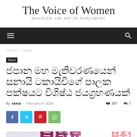
The Voice of Women
DISCOVER THE ART OF PUBLISHING
Home
News
News
ජපාන මහ මැතිවරණයෙන්
සනායි ටකායිචිගේ පාලක
පක්ෂයට විශිෂ්ඨ ජයග්‍රහණයක්
By
ransi
-
February 9, 2026
297
0