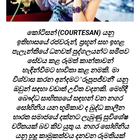
කෝටිසන් (COURTESAN) යනු
ඉතිහාසයේ රජවරුන්, ප්‍රභූන් සහ ඉහළ
පැලැන්තියේ ධනවත් පුද්ගලයන්ට සමීපව
සේවය කළ රූමත් කාන්තාවන්
හැඳින්වීමට භාවිතා කළ නමකි. මා
විශ්වාස කරන අන්දමට ‘රූපූපජීවනී’ යනු
ඔවුන් සඳහා වඩාත් උචිත වදනකි. මෙහිදී
බෞද්ධ සාහිත්‍යයේ සඳහන් වන නගර
සෝභිනිය යන භූමිකාව ද බුද්ධ කාලීන
භාරත සමාජයේ දක්නට ලැබුණු සුවිශේෂ
චරිතයක් බව කිව යුතු ය. නගර සෝභිනිය
යනු හුදු කාමුකත්වය දනවන රූමතියක්