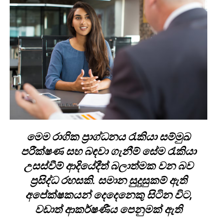
මෙම රාගික ප්‍රාග්ධනය රැකියා සම්මුඛ
පරීක්ෂණ සහ බඳවා ගැනීම් සේම රැකියා
උසස්වීම් ආදියේදීත් බලාත්මක වන බව
ප්‍රසිද්ධ රහසකි. සමාන සුදුසුකම් ඇති
අපේක්ෂකයන් දෙදෙනෙකු සිටින විට,
වඩාත් ආකර්ෂණීය පෙනුමක් ඇති