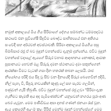
නමුත් අකාලයේ මිය ගිය සිරිමාගේ දේහය සම්බන්ධ ධම්මපදට්ඨ
කථාවේ එන සුවිශේෂී සිදුවීම බෞද්ධ සාහිත්‍යයේ එන අතිශය
සංවේදී සහ අර්ථවත් අවස්ථාවකි. සිරිමා අකාලයේ මියගිය පසු
බිම්බිසාර රජු ඒ බව බුදුන් වහන්සේට දැනුම් දුන්නේය. එවිට බුදුන්
වහන්සේ වදාළේ ඇයගේ සිරුර වහාම ආදාහනය නොකර, ආමක
සුසානයට හෙවත් මළ සිරුරු දමන ස්ථානයට දමා සතුන්ගෙන්
ආරක්ෂා වීමට වැටක් ගසා දින හතරක් තබන ලෙසයි. රාජ
නියෝගය පරිදි එය සිදු වූ සිව් වන දිනයේදී සිරුර බෙහෙවින් ඉදිමී,
නිල් පැහැ වී, සිදුරු නවයකින් කුණු ලේ සහ සැරව ගලමින්,
පණුවන් ගැසී තිබුණි. එවිට බුදුන් වහන්සේ රජු ලවා “සිරිමා දැක
ගැනීමට කැමති අය අද පැමිණෙත්වා!” යනුවෙන් නගරය පුරා අණ
බෙර යැවූහ. මෙම පණිවිඩය අසා දහස් ගණන් ජනයා රැස් වූහ.
ඇය කෙරෙහි ඇලුම් කළ පිරිස් මෙන්ම බුදුන් වහන්සේගේ මෙම