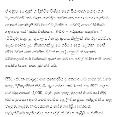
ඒ අනුව මොවුන් හැඳින්වීම පිණිස මගේ පියාණන් යොදා ගත්
‘රූපූපජීවනී’ නම් වදන ශාස්ත්‍රීය භාවිතයන් සඳහා යොදා ගැනීමේ
දොසක් නොමැති බව මගේ වැටහීම ය. මෙහිදී අපගේ සිහියට
නැංවෙනුයේ “පස්ස චිත්තකතං බිම්බං – අරුකායං සමුස්සිතං”
(විසිතුරු කළා වූ, තුවාල සහිත වූ, ඇටසැකිල්ලක් මත රඳා පවතින,
ලෙඩ රෝගවලට නිවහනක් වූ මේ ශරීරය දෙස බලන්න. මෙහි
ස්ථිර බවක් හෝ පවතින බවක් නැත.) යනුවෙන් සඳහන්
ධම්මපදයේ ජරා වග්ගයට අයත් ගාථාව හා සබැඳි සිරිමා නම් නගර
සෝභිනියගේ කතා ප්‍රවෘත්තියයි.
සිරිමා ජීවක වෙදැදුරාගේ සහෝදරිය වූ අතර ඇයට රාජ්‍ය මට්ටමේ
ඉහළ පිළිගැනීමක් තිබුණි. ඇය සමඟ එක් රැයක් ගත කිරීම සඳහා
රන් මසු දහසක් (1,000) වැනි ඉතා ඉහළ මුදලක් නියම කර තිබූ
බව පැවසෙන අතර මෙම ගෙවීම හුදු ලිංගික ක්‍රියා අතික්‍රමණය කළ
නැටුම්, ගැයුම්, කාව්‍යකරණය සේම ශාස්ත්‍රීය සාකච්ඡා
පැවැත්වීමේ හැකියාව ද සඳහා වූවක් බව පැහැදිලි ය. එනිසාම