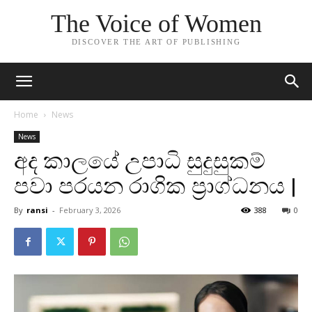
The Voice of Women
DISCOVER THE ART OF PUBLISHING
Home
News
News
අද කාලයේ උපාධි සුදුසුකම්
පවා පරයන රාගික ප්‍රාග්ධනය |
By
ransi
-
February 3, 2026
388
0