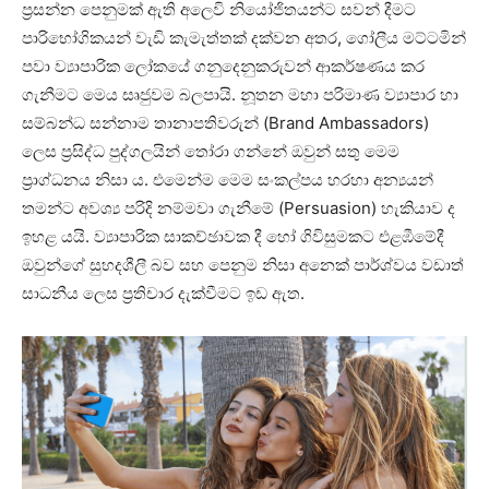
ප්‍රසන්න පෙනුමක් ඇති අලෙවි නියෝජිතයන්ට සවන් දීමට
පාරිභෝගිකයන් වැඩි කැමැත්තක් දක්වන අතර, ගෝලීය මට්ටමින්
පවා ව්‍යාපාරික ලෝකයේ ගනුදෙනුකරුවන් ආකර්ෂණය කර
ගැනීමට මෙය සෘජුවම බලපායි. නූතන මහා පරිමාණ ව්‍යාපාර හා
සම්බන්ධ සන්නාම තානාපතිවරුන් (Brand Ambassadors)
ලෙස ප්‍රසිද්ධ පුද්ගලයින් තෝරා ගන්නේ ඔවුන් සතු මෙම
ප්‍රාග්ධනය නිසා ය. එමෙන්ම මෙම සංකල්පය හරහා අන්‍යයන්
තමන්ට අවශ්‍ය පරිදි නම්මවා ගැනීමේ (Persuasion) හැකියාව ද
ඉහළ යයි. ව්‍යාපාරික සාකච්ඡාවක දී හෝ ගිවිසුමකට එළඹීමේදී
ඔවුන්ගේ සුහදශීලී බව සහ පෙනුම නිසා අනෙක් පාර්ශ්වය වඩාත්
සාධනීය ලෙස ප්‍රතිචාර දැක්වීමට ඉඩ ඇත.