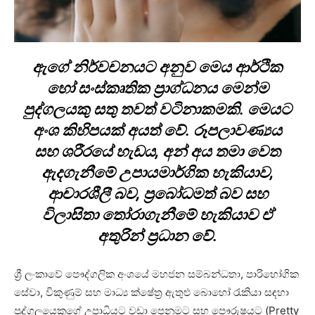
ඇගේ නිර්වචනයට අනුව මෙය ආර්ථික
හෝ සංස්කෘතික ප්‍රාග්ධනය මෙන්ම
පුද්ගලයකු සතු තවත් වටිනාකමකි. මෙයට
අංශ කිහිපයක් අයත් වේ. රූපලාවණ්‍යය
සහ ශරීරයේ හැඩය, අන් අය තමා වෙත
ඇදගැනීමේ උපායමාර්ගික හැකියාව,
ආචාරශීලී බව, ප්‍රබෝධමත් බව සහ
විලාසිතා තෝරාගැනීමේ හැකියාව ඒ
අතුරින් ප්‍රධාන වේ.
ශ්‍රී ලංකාවේ පෞද්ගලික අංශයේ මහජන සම්බන්ධතා, පාරිභෝගික
සේවා, විකුණුම් සහ මාධ්‍ය ක්ෂේත්‍ර ඇතුළු බොහෝ රැකියා සඳහා
පුද්ගලයෙකුගේ උපාධියට වඩා පෙනුමට සහ පෞරුෂයට (Pretty