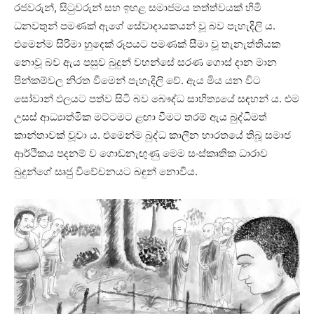
රජවරුන්, සිටුවරුන් සහ ඉහළ සමාජමය තත්ත්වයක් හිමි
ධනවතුන් පමණක් ඇගේ සේවාදායකයන් වූ බව පැහැදිලි ය.
එමෙන්ම සිරිමා හුදෙක් රූපයට පමණක් සීමා වූ තැනැත්තියක
නොවූ බව ඇය පසුව බුදුන් වහන්සේ සරණ ගොස් දාන මාන
පින්කම්වල නිරත වීමෙන් පැහැදිලි වේ. ඇය මිය යන විට
සෝවාන් ඵලයට පත්ව සිටි බව බෞද්ධ සාහිත්‍යයේ සඳහන් ය. එම
උසස් ආධ්‍යාත්මික මට්ටමට ළඟා වීමට තරම් ඇය බුද්ධිමත්
කාන්තාවක් වූවා ය. එමෙන්ම බුද්ධ කාලීන භාරතයේ තිබූ සමාජ
ආර්ථිකය පදනම් ව ගොඩනැඟුණු මෙම සංස්කෘතික ධාරාව
බුදුන්ගේ සෘජු විවේචනයට බඳුන් නොවීය.