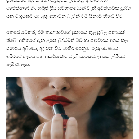
අපේක්ෂාවෙනි. නමුත් ප්‍රිය සම්භාෂණයක් වැනි අවස්ථාවක දුරදිග
යන වාදයකට යා යුතු නොවන බැවින් මම සිනාසී නිහඬ වීමි.
කෙසේ වෙතත්, එම කාන්තාවගේ ප්‍රකාශය තුළ ප්‍රබල සත්‍යයක්
තිබේ. අතීතයේ දැන උගත් බුද්ධිමත් බව හා සදාචාරය අගය කළ
සමාජය අබිබවා, අද වන විට බාහිර පෙනුම, රූපලාවණ්‍යය,
ශරීරයේ හැඩය සහ ආකර්ෂණය වැනි සාධකවල අගය ඉදිරියට
පැමිණ ඇත.