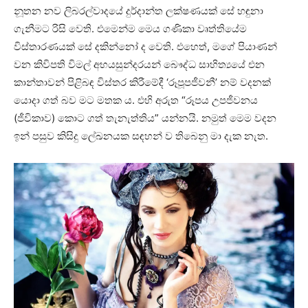
නූතන නව ලිබරල්වාදයේ දුර්දාන්ත ලක්ෂණයක් සේ හඳුනා
ගැනීමට රිසි වෙති. එමෙන්ම මෙය ගණිකා වෘත්තියේම
විස්තාරණයක් සේ දකින්නෝ ද වෙති. එහෙත්, මගේ පියාණන්
වන කිවිපති විමල් අභයසුන්දරයන් බෞද්ධ සාහිත්‍යයේ එන
කාන්තාවන් පිළිබඳ විස්තර කිරීමේදී ‘රූපූපජීවනී’ නම් වදනක්
යොදා ගත් බව මට මතක ය. එහි අරුත “රූපය උපජීවනය
(ජීවිකාව) කොට ගත් තැනැත්තිය” යන්නයි. නමුත් මෙම වදන
ඉන් පසුව කිසිදු ලේඛනයක සඳහන් ව තිබෙනු මා දැක නැත.