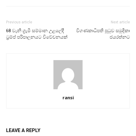
Previous article
Next article
68 වැනි ග්‍රැමී සම්මාන උළලේදී
විගණකාධිපති පුටුව සමුදිකා
ට්‍රම්ප් පරිපාලනයට විවේචනයක්
ජයරත්නට
ransi
LEAVE A REPLY