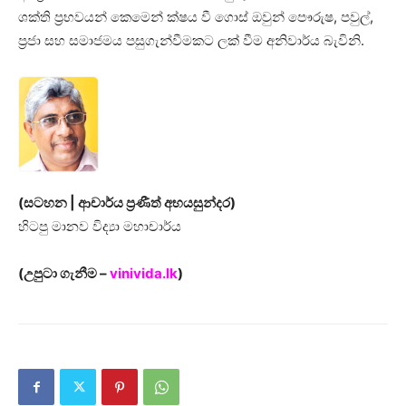
ශක්ති ප්‍රභවයන් කෙමෙන් ක්ෂය වී ගොස් ඔවුන් පෞරුෂ, පවුල්,
ප්‍රජා සහ සමාජමය පසුගැන්වීමකට ලක් වීම අනිවාර්ය බැවිනි.
(සටහන | ආචාර්ය ප්‍රණීත් අභයසුන්දර)
හිටපු මානව විද්‍යා මහාචාර්ය
(උපුටා ගැනීම –
vinivida.lk
)