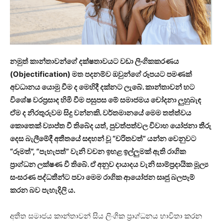
නමුත් කාන්තාවන්ගේ දක්ෂතාවයට වඩා ලිංගිකකරණය
(Objectification) මත පදනම්ව ඔවුන්ගේ රූපයට පමණක්
අවධානය යොමු වීම ද මෙහිදී දක්නට ලැබේ. කාන්තාවන් හට
විශේෂ වරප්‍රසාද හිමි වීම පසුපස මේ සමාජමය චෝදනා ලුහුබැඳ
ඒම ද නිරතුරුවම සිදු වන්නකි. වර්තමානයේ මෙම තත්ත්වය
කොතෙක් ව්‍යාප්ත වී තිබේද යත්, පුවත්පත්වල විවාහ යෝජනා තීරු
දෙස බැලීමේදී අතීතයේ සඳහන් වූ “චරිතවත්” යන්න වෙනුවට
“රූමත්”, “පැහැපත්” වැනි වචන ඉහළ ඉල්ලුමක් ඇති රාගික
ප්‍රාග්ධන ලක්ෂණ වී තිබේ. ඒ අනුව දායාදය වැනි සාම්ප්‍රදායික මූල්‍ය
සංසරණ පද්ධතීන්ට පවා මෙම රාගික ආයෝජන සෘජු බලපෑම්
කරන බව පැහැදිලි ය.
අතීත සමාජය කාන්තාවන් සිය ලිංගික ප්‍රාග්ධනය භාවිතා කරන