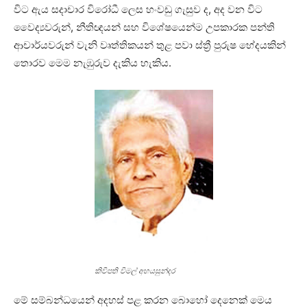
විට ඇය සදාචාර විරෝධී ලෙස හංවඩු ගැසුව ද, අද වන විට
වෛද්‍යවරුන්, නීතිඥයන් සහ විශේෂයෙන්ම උපකාරක පන්ති
ආචාර්යවරුන් වැනි වෘත්තිකයන් තුළ පවා ස්ත්‍රී පුරුෂ භේදයකින්
තොරව මෙම නැඹුරුව දැකිය හැකිය.
කිවිපති විමල් අභයසුන්දර
මේ සම්බන්ධයෙන් අදහස් පළ කරන බොහෝ දෙනෙක් මෙය