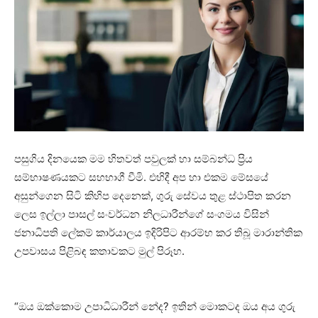
පසුගිය දිනයෙක මම හිතවත් පවුලක් හා සම්බන්ධ ප්‍රිය
සම්භාෂණයකට සහභාගී වීමි. එහිදී අප හා එකම මේසයේ
අසුන්ගෙන සිටි කිහිප දෙනෙක්, ගුරු සේවය තුළ ස්ථාපිත කරන
ලෙස ඉල්ලා පාසල් සංවර්ධන නිලධාරීන්ගේ සංගමය විසින්
ජනාධිපති ලේකම් කාර්යාලය ඉදිරිපිට ආරම්භ කර තිබූ මාරාන්තික
උපවාසය පිළිබඳ කතාවකට මුල් පිරූහ.
“ඔය ඔක්කොම උපාධිධාරීන් නේද? ඉතින් මොකටද ඔය අය ගුරු