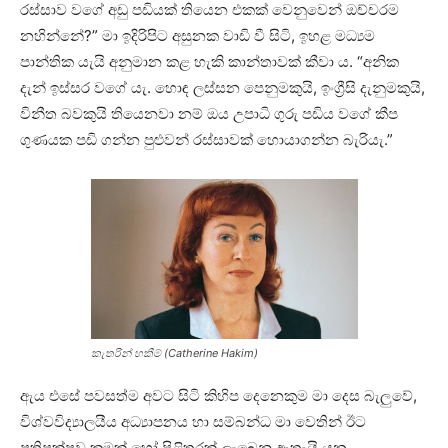
රස්සාව වගේ අඩු පඩියක් තියෙන එකක් වෙනුවෙන් ඔච්චරම
නහින්නේ?” මා ඉදිරිපිට අසුනක වාඩි වී සිටි, ඉහළ මධ්‍යම
පාන්තික යැයි අනුමාන කළ හැකි කාන්තාවක් කීවා ය. “අනික
දැන් ඉස්සර වගේ යැ. හොඳ ලස්සන පෙනුමකුයි, ඉංග්‍රීසි දැනුමකුයි,
විනීත බවකුයි තියෙනවා නම් ඔය උපාධි ගුරු පඩිය වගේ කීප
ගුණයක පඩි ගන්න පුළුවන් රස්සාවක් හොයාගන්න බැරියැ.”
කැතරින් හකීම් (Catherine Hakim)
ඇය එසේ පවසත්ම අවට සිටි කිහිප දෙනෙකුම මා දෙස බැලුවේ,
විශ්වවිද්‍යාලයීය අධ්‍යාපනය හා සම්බන්ධ මා වෙතින් ඊට
ප්‍රතිපක්ෂව කුමක් හෝ පිළිතුරක් ලැබෙනු ඇතැයි යන