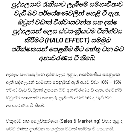
පුද්ගලයාට රැකියාව ලැබීමේ සම්භාවිතාව
වැඩි බව පර්යේෂණවලින් හෙළි වී ඇත.
ඔවුන් වඩාත් විශ්වාසවන්ත සහ දක්ෂ
පුද්ගලයන් ලෙස ස්වයංක්‍රීයවම විනිශ්චය
කිරීමට (HALO EFFECT) සම්මුඛ
පරීක්ෂකයන් පෙළඹීම මීට හේතු වන බව
අනාවරණය වී තිබේ.
ඇතැම් සංඛ්‍යාලේඛන දත්තවලට අනුව, ආකර්ෂණීය පෙනුමක්
ඇති පුද්ගලයන් සාමාන්‍ය පෙනුමක් ඇති අයට වඩා 10% – 15%
පමණ වැඩි වැටුපක් උපයන බව අනාවරණය වී ඇත. එමෙන්ම
ඔවුන්ට නායකත්ව තනතුරු ලැබීමේ අවස්ථාව ද වැඩි බව
අනාවරණය වී තිබේ.
විකුණුම් සහ අලෙවිකරණය (Sales & Marketing) විෂය තුළ ද
මෙම රාගික ප්‍රාග්ධන සංකල්පය වඩාත් ඉස්මතු වී පෙනෙයි.