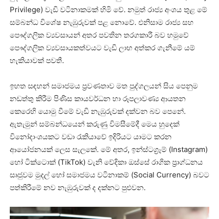
Privilege) වැඩි වටිනාකමක් හිමි වේ. නමුත් රාජ්‍ය අංශය තුළ මේ
සම්බන්ධ විශේෂ නැඹුරුවක් පළ නොවේ. එනිසාම රාජ්‍ය සහ
පෞද්ගලික ව්‍යවසායන් අතර පවතින තරගකාරී බව හමුවේ
පෞද්ගලික ව්‍යවසායකත්වයට වැඩි ලාභ අත්කර ගැනීමේ යම්
හැකියාවක් පවතී.
ඉහත සඳහන් සමාජමය ප්‍රවණතාව මත පුද්ගලයන් සිය පෙනුම
නඩත්තු කිරීම පිණිස කායවර්ධන හා රූපලාවණ්‍ය ආයතන
කෙරෙහි යොමු වීමේ වැඩි නැඹුරුවක් දක්වන බව පෙනේ.
ඇතැමුන් සම්බන්ධයෙන් කරුණු විමසීමේදී මෙය හුදෙක්
විනෝදාංශයකට වඩා රැකියාවේ ඉදිරියට යාමට කරන
ආයෝජනයක් ලෙස සැලකේ. මේ අතර, ඉන්ස්ටග්‍රෑම් (Instagram)
හෝ ටික්ටොක් (TikTok) වැනි වේදිකා ඔස්සේ රාගික ප්‍රාග්ධනය
සෘජුවම මුදල් හෝ සමාජමය වටිනාකම් (Social Currency) බවට
පත්කිරීමේ නව නැඹුරුවක් ද දක්නට පුළුවන.