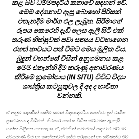
කළ බව ධම්මපදට්ඨ කතාවේ සඳහන් වේ.
මෙම දේශනාව ඇසූ බොහෝ පිරිසක්
එතැනදීම මාර්ග ඵල ලැබූහ. සිරිමාගේ
රූපය කෙරෙහි දැඩි ලෙස ඇලී සිටි එක්
තරුණ භික්ෂුවක් පවා සත්‍යය වටහාගෙන
රහත් භාවයට පත් වීමට මෙය මූලික විය.
බුදුන් වහන්සේ විසින් අනුගමනය කළ
මෙම එතැන්හි දීම කරුණු අනාවරණය
කිරීමේ ක්‍රමෝපාය (IN SITU) විවිධ විද්‍යා
ශාස්ත්‍රීය කටයුතුවල දී අද ද භාවිතා
වන්නකි.
ඒ අනුව කැතරින් හකීම් සමාජ විද්‍යාඥවරිය පෙන්වා දුන් රාගික
ප්‍රාග්ධනය ද විධිමත්, තිරසාර හෝ සංවිධිත මට්ටමක ඇතැයි
යන්න පිළිගත නොහැක. ඒ, එමඟින් සමාජයේ සදාචාර මට්ටම
අවප්‍රමාණ වීම හා කාන්තාවන් සේම පුරුෂයන් හා සම්බන්ධ එම