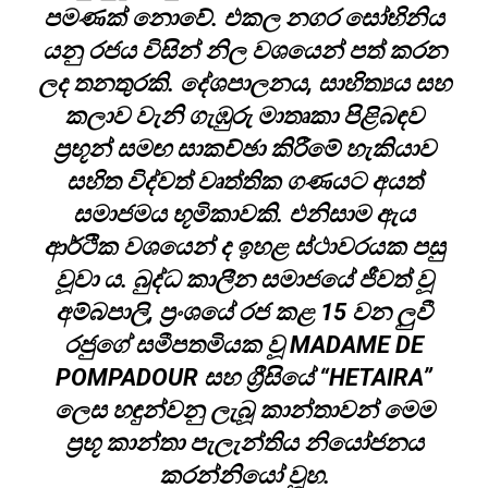
පමණක් නොවේ. එකල නගර සෝභිනිය
යනු රජය විසින් නිල වශයෙන් පත් කරන
ලද තනතුරකි. දේශපාලනය, සාහිත්‍යය සහ
කලාව වැනි ගැඹුරු මාතෘකා පිළිබඳව
ප්‍රභූන් සමඟ සාකච්ඡා කිරීමේ හැකියාව
සහිත විද්වත් වෘත්තික ගණයට අයත්
සමාජමය භූමිකාවකි. එනිසාම ඇය
ආර්ථික වශයෙන් ද ඉහළ ස්ථාවරයක පසු
වූවා ය. බුද්ධ කාලීන සමාජයේ ජීවත් වූ
අම්බපාලි, ප්‍රංශයේ රජ කළ 15 වන ලුවී
රජුගේ සමීපතමියක වූ MADAME DE
POMPADOUR සහ ග්‍රීසියේ “HETAIRA”
ලෙස හඳුන්වනු ලැබූ කාන්තාවන් මෙම
ප්‍රභූ කාන්තා පැලැන්තිය නියෝජනය
කරන්නියෝ වූහ.