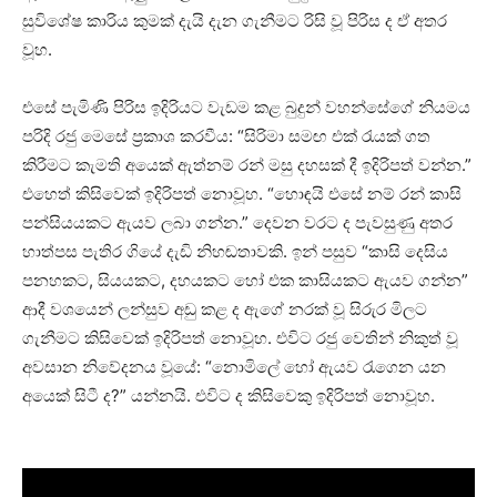
සුවිශේෂ කාරිය කුමක් දැයි දැන ගැනීමට රිසි වූ පිරිස ද ඒ අතර
වූහ.
එසේ පැමිණි පිරිස ඉදිරියට වැඩම කළ බුදුන් වහන්සේගේ නියමය
පරිදි රජු මෙසේ ප්‍රකාශ කරවීය: “සිරිමා සමඟ එක් රැයක් ගත
කිරීමට කැමති අයෙක් ඇත්නම් රන් මසු දහසක් දී ඉදිරිපත් වන්න.”
එහෙත් කිසිවෙක් ඉදිරිපත් නොවූහ. “හොඳයි එසේ නම් රන් කාසි
පන්සියයකට ඇයව ලබා ගන්න.” දෙවන වරට ද පැවසුණු අතර
හාත්පස පැතිර ගියේ දැඩි නිහඬතාවකි. ඉන් පසුව “කාසි දෙසිය
පනහකට, සියයකට, දහයකට හෝ එක කාසියකට ඇයව ගන්න”
ආදී වශයෙන් ලන්සුව අඩු කළ ද ඇගේ නරක් වූ සිරුර මිලට
ගැනීමට කිසිවෙක් ඉදිරිපත් නොවූහ. එවිට රජු වෙතින් නිකුත් වූ
අවසාන නිවේදනය වූයේ: “නොමිලේ හෝ ඇයව රැගෙන යන
අයෙක් සිටී ද?” යන්නයි. එවිට ද කිසිවෙකු ඉදිරිපත් නොවූහ.