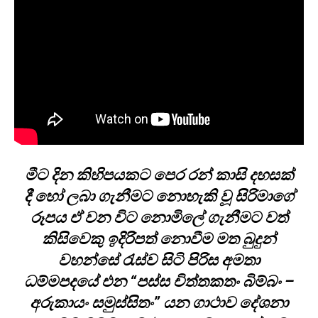
මීට දින කිහිපයකට පෙර රන් කාසි දහසක්
දී හෝ ලබා ගැනීමට නොහැකි වූ සිරිමාගේ
රූපය ඒ වන විට නොමිලේ ගැනීමට වත්
කිසිවෙකු ඉදිරිපත් නොවීම මත බුදුන්
වහන්සේ රැස්ව සිටි පිරිස අමතා
ධම්මපදයේ එන “පස්ස චිත්තකතං බිම්බං –
අරුකායං සමුස්සිතං” යන ගාථාව දේශනා