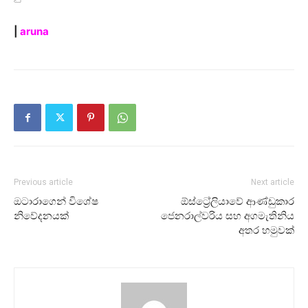
|
aruna
Previous article
Next article
ඔටාරාගෙන් විශේෂ
ඕස්ට්‍රේලියාවේ ආණ්ඩුකාර
නිවේදනයක්
ජෙනරාල්වරිය සහ අගමැතිනිය
අතර හමුවක්