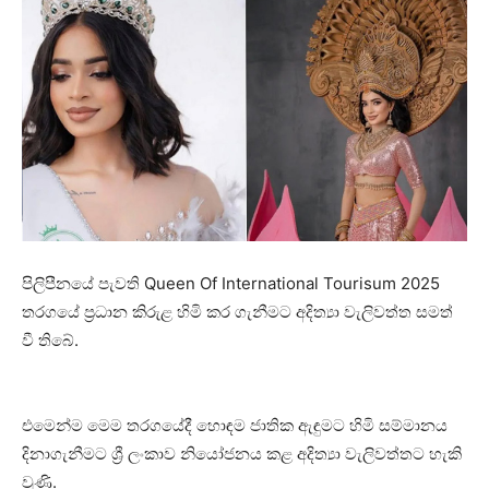
පිලිපීනයේ පැවති Queen Of International Tourisum 2025
තරගයේ ප්‍රධාන කිරුළ හිමි කර ගැනීමට අදිත්‍යා වැලිවත්ත සමත්
වී තිබේ.
එමෙන්ම මෙම තරගයේදී හොඳම ජාතික ඇඳුමට හිමි සම්මානය
දිනාගැනීමට ශ්‍රී ලංකාව නියෝජනය කළ අදිත්‍යා වැලිවත්තට හැකි
වුණි.