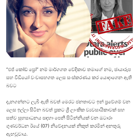
“එජ් කෝඩ් ප්‍රෝ” නම් මාර්ගගත වේදිකාව තමාගේ නම, ඡායාරූප
සහ වීඩියෝ වංචාසහගත ලෙස සංස්කරණය කර යොදාගෙන ඇති
බවට
දැනගන්නට ලැබී ඇති බවත් මෙරට ජනතාවට ඉන් ප්‍රවේශම් වන
ලෙස ඉල්ලා සිටින බවත් ප්‍රකට ශ්‍රී ලාංකික ව්‍යවසායිකාවක් සහ
සත්ව සුභසාධනය සඳහා පෙනී සිටින්නියක් වන ඔටාරා
ගුණවර්ධන ඊයේ (07) නිවේදනයක් නිකුත් කරමින් අනතුරු
ඇඟවූවාය.