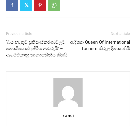
Previous article
Next article
‘බය නැතුව ප්‍රතිසංස්කරණවලට
ආදිත්‍යා Queen Of International
නොගියොත් ඉදිරිය අමාරුයි’ –
Tourism කිරුළ දිනාගනියි
ඇමෙරිකානු තානාපතිනිය කියයි
ransi