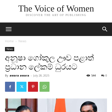
The Voice of Women
DISCOVER THE ART OF PUBLISHING
Home
News
News
අනූෂා ගෝකුල ඌව පළාත්
ප්‍රධාන ලේකම් ධුරයට
By
awara awara
-
July 28, 2025
544
0