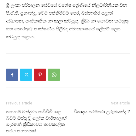
ශ්‍රී ලංකා පරිපාලන සේවයේ විශේෂ ශ්‍රේණියේ නිලධාරිනියක වන
පී.ඒ.ජී. ප්‍රනාන්දු, මෙම පත්කිරීමට පෙර, බස්නාහිර පළාත්
අධ්‍යාපන, සංස්කෘතික හා කලා කටයුතු, ක්‍රීඩා හා යෞවන කටයුතු
සහ තොරතුරු තාක්ෂණය පිළිබඳ අමාත්‍යාංශයේ ලේකම් ලෙස
කටයුතු කළාය.
Previous article
Next article
තහනම් මත්ද්‍රව්‍ය පාවිචිචි කළ
විශාදය පරම්පරා උරුමයක්ද ?
බවට ඔප්පු වූ ලෝක වාර්තාලාභී
මැරතන් ක්‍රීඩිකාවට තාවකාලික
තරග තහනමක්