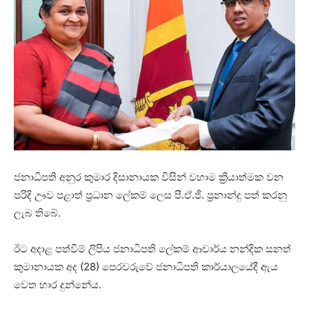
ජනාධිපති අනුර කුමාර දිසානායක විසින් වහාම ක්‍රියාත්මක වන
පරිදි ඌව පළාත් ප්‍රධාන ලේකම් ලෙස පී.ඒ.ජී. ප්‍රනාන්දු පත් කරනු
ලැබ තිබේ.
ඊට අදාළ පත්වීම් ලිපිය ජනාධිපති ලේකම් ආචාර්ය නන්දික සනත්
කුමානායක අද (28) පෙරවරුවේ ජනාධිපති කාර්යාලයේදී ඇය
වෙත භාර දුන්නේය.