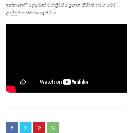
ඉන්නකෝ” යනුවෙන් මන්ත්‍රීවරිය ප්‍රකාශ කිරීමත් සමග මෙම
උණුසුම් තත්ත්වය ඇති විය.