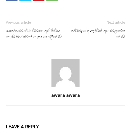
Previous article
Next article
කාන්තාවන්ට විවාහ අහිමිවිය
නිර්මලා ද අල්විස් අභාවප්‍රාප්ත
හැකි බාධාවක් ගැන හෙළිවෙයි
වෙයි
awara awara
LEAVE A REPLY