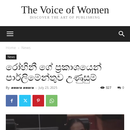
The Voice of Women
DISCOVER THE ART OF PUBLISHING
Home
News
News
රෝහිනී ගේ ප්‍රකාශයෙන්
පාර්ලිමේන්තුව උණුසුම්
By
awara awara
-
July 23, 2025
327
0