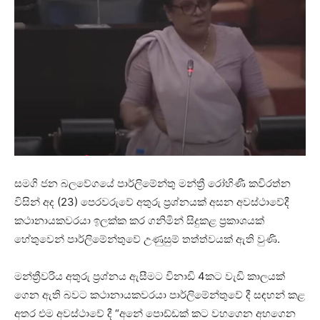
සමගි ජන බලවේගයේ පාර්ලිමේන්තු මන්ත්‍රී රෝහිණී කවිරත්න
විසින් අද (23) පෙරවරුවේ අතුරු ප්‍රශ්නයක් අසන අවස්ථාවේදී
කථානායකවරයා ඉලක්ක කර ගනිමින් සිදුකළ ප්‍රකාශයක්
හේතුවෙන් පාර්ලිමේන්තුවේ උණුසුම් තත්ත්වයක් ඇති වුණි.
මන්ත්‍රීවරිය අතුරු ප්‍රශ්නය ඇසීමට විනාඩි 4කට වැඩි කාලයක්
ගෙන ඇති බවට කථානායකවරයා පාර්ලිමේන්තුවේ දී සඳහන් කළ
අතර එම අවස්ථාවේ දී “අනේ පොඩ්ඩක් කට වහගෙන අහගෙන