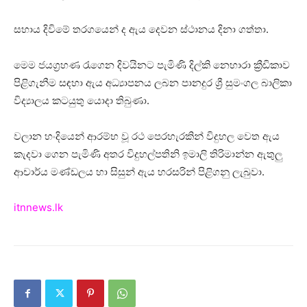
සහාය දිවිමේ තරගයෙන් ද ඇය දෙවන ස්ථානය දිනා ගත්තා.
මෙම ජයග්‍රහණ රැගෙන දිවයිනට පැමිණි දිල්කි නෙහාරා ක්‍රීඩිකාව
පිළිගැනීම සඳහා ඇය අධ්‍යාපනය ලබන පානදුර ශ්‍රී සුමංගල බාලිකා
විද්‍යාලය කටයුතු යොදා තිබුණා.
වලාන හංදියෙන් ආරම්භ වූ රථ පෙරහැරකින් විදුහල වෙත ඇය
කැදවා ගෙන පැමිණි අතර විදුහල්පතිනි ඉමාලි තිරිමාන්න ඇතුලු
ආචාර්ය මණ්ඩලය හා සිසුන් ඇය හරසරින් පිළිගනු ලැබුවා.
itnnews.lk