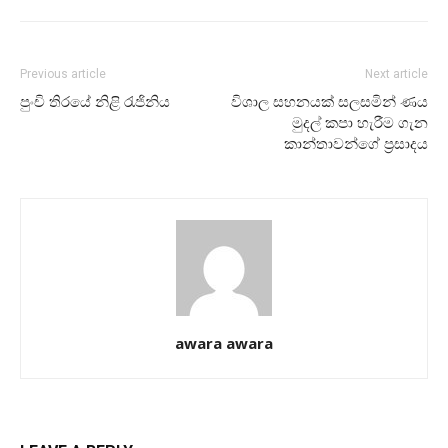
Previous article
Next article
පුංචි තිරයේ නිළි රැජිනිය
විශාල සහනයක් සලසමින් ණය
මුදල් කපා හැරීම ගැන
කාන්තාවන්ගේ ප්‍රසාදය
awara awara