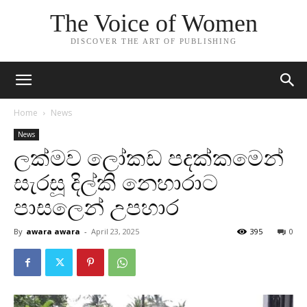
The Voice of Women
DISCOVER THE ART OF PUBLISHING
Home
News
News
ලක්මව ලෝකඩ පදක්කමෙන්
සැරසූ දිල්කි නෙහාරාට
පාසලෙන් උපහාර
By
awara awara
-
April 23, 2025
395
0