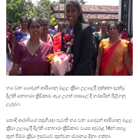
හය වන යොවුන් ආසියානු මළල ක්‍රීඩා උලළේදී දක්ෂතා දැක්වූ
දිල්කි නෙහාරා ක්‍රීඩිකාව ඇය උගත් පාසලේ දී හරසරින් පිළිගනු
ලැබුවා.
සෞදි ආරාබියේ පසුගියදා පැවති හය වන යොවුන් ආසියානු මළල
ක්‍රීඩා උලළේදී දිල්කි නෙහාරා ක්‍රීඩිකාව වයස අවුරුදු 18න් පහළ
තුන් පිම්ම ක්‍රීඩා ඉසව්වේ තුන්වන ස්ථානය දිනා ගත්තා.