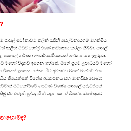
්?
ම පාසල් වේදිකාවට කලින් රැජිනි සෙල්වනායගම් මහත්මිය
ත් කලින් ටවර් හෝල් එකේ නර්තනය කරලා තිබ්බා. පාසල්
ැ. පාසලේ නර්තන ආචාර්යවරියගෙන් නර්තනය හැදෑරුවා.
යට මනෝ විද්‍යාව ඉගෙන ගත්තේ. මගේ ප්‍රථම උපාධියට මනෝ
ියන විෂයන් ඉගෙන ගත්තා. ඊට අමතරව මගේ මාස්ටර් එක
ධිය තියෙන්නේ විශේෂ අධ්‍යාපනය සහ මානසික සෞඛ්‍ය.
්මාත් පිටකෝට්ටේ සෙවණ විශේෂ පාසලේ ගුරුවරියක්.
තිබුණා එවැනි පුද්ගලයින් ගැන සහ ඒ විශේෂ ක්ෂේත්‍රයට
 කොහොමද?