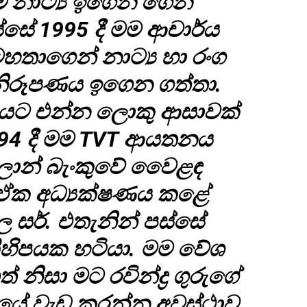
 නාට්‍ය ඉගෙන ගෙන
සේ 1995 දී මම ආචාර්ය
තාගෙන් නාට්‍ය හා රංග
ිරූපණය ඉගෙන ගත්තා.
ගනයට එන්න ලොකු ආසාවක්
994 දී මම TVT ආයතනය
ාන් බැංකුවේ වෙ‍ෙළඳ
. ඒක අධ්‍යක්ෂණය කළේ
්ල සර්. එතැනින් පස්සේ
කිහිපයක හටියා. මම වේශ
නිසා මට රවින්ද්‍ර ගුරුගේ
ේ වැඩ කරන්න අවස්ථාව