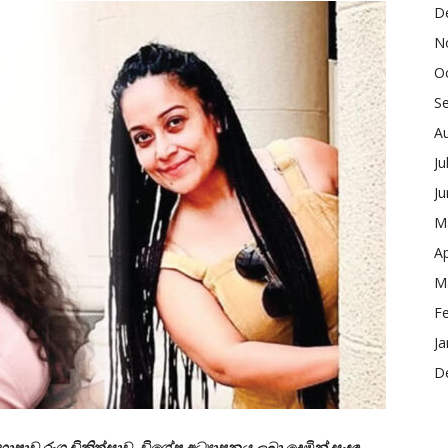
D
N
O
S
A
Ju
J
M
Ap
M
F
Ja
D
ාව රංග චිකිත්සාව, විශේෂ අධ්‍යාපනය ලබා දෙමින් සංඥා