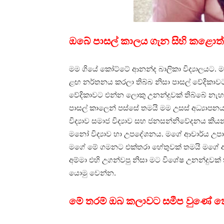
ඔබේ පාසල් කාලය ගැන සිහි කළොත
මම ගියේ කෝට්ටේ ආනන්ද බාලිකා විද්‍යාලයට. ම
ළඟ නර්තනය කරලා තිබ්බ නිසා පාසල් වේදිකාවට
වේදිකාවට එන්න ලොකු උනන්දුවක් තිබ්බේ නැහ
පාසල් කාලෙන් පස්සේ තමයි මම උසස් අධ්‍යාපන
විද්‍යාව සමාජ විද්‍යාව සහ ජනසන්නිවේදනය ක
මනෝ විද්‍යාව හා උපදේශනය. මගේ ආචාර්ය උපා
මගේ මේ ගමනට එක්තරා හේතුවක් තමයි මගේ අම
අම්මා එහි උගන්වපු නිසා මට විශේෂ උනන්දුවක් 
යොමු වෙන්න.
මේ තරම් ඔබ කලාවට සමීප වුණේ