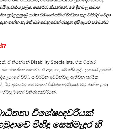
ි ආචාර්ය සුලිෂා පෙරේරා කියන්නේ. මේ දිනවල සමාජ
න පුරුදු පුහුණු කරන වීඩියෝ සමාජ මාධ්‍යය තුළ වයිරල් වෙලා
න දැන ගන්න කැමති ඔබ වෙනුවෙන් රසඳුන අපි ඇයව සම්බන්ධ
ත්?
 ඒ කියන්නේ Disability Specialists. ඒක විස්තර
සහ මානසික සෞඛ්‍ය. ඒ ඇතුළෙ යම් කිසි පුද්ගලයෙක් උපතේ
ුද්ගලයාගේ විවිධ සංවර්ධන අවධීන්වල ඇතිවන කායික
. ඊට අමතරව මම මනෝ චිකිත්සකවරියක්. මම ජාතික ළමා
හිටපු මනෝ චිකිත්සකවරියක්.
ාධිතතා විශේෂඥවරියක්
 හමුදාවේ මිහිඳු සෙත්මැදුර හි