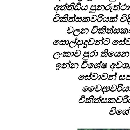
අත්තිඩිය පුනරුත්
චිකිත්සකවරියක් ව
චලන චිකිත්සකව
සොල්දාදුවන්ට ස
ලංකාව පුරා තියෙ
ඉන්න විශේෂ අවශ්
සේවාවන් සප
වෛද්‍යවරි
චිකිත්සකවර
විශේ