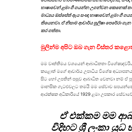
භාෂාවෙන් ළමා ගී ගයන්න උගන්වන කෙනෙක් තමය
මාධ්‍යය ඔස්සේත් ඇය සංඥා භාෂාවෙන් ළමා ගී ගයන්
තියෙනවා. ඒ නිසාම ආචාර්ය සුලිෂා පෙරේරා ගැ
කර ගත්තා.
මුලින්ම අපිට ඔබ ගැන විස්තර කළො
මම වෘත්තීමය වශයෙන් ආබාධිතතා විශේෂඥවරියක්.
කළොත් මගේ ආචාර්ය උපාධිය විශේෂ අධ්‍යාපනය 
සිට හෝ උපතින් පසුව ආබාධිත වෙනවා නම් ඒ ප
මානසික ගැටළුවලට තමයි මම සේවාව සපයන්නේ
ආරක්ෂක අධිකාරියේ 1929 ළමා උපකාර සේවාවේ 
ඒ එක්කම මම ආබ
විදිහට ශ්‍රී ලංකා යුධ