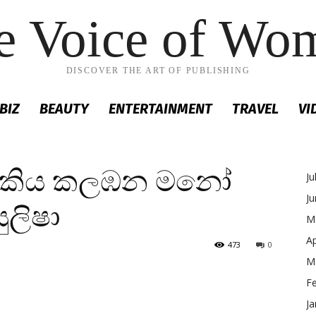
e Voice of Wo
DISCOVER THE ART OF PUBLISHING
BIZ
BEAUTY
ENTERTAINMENT
TRAVEL
VI
 බුකිය කලඹන මනෝ
Ju
J
ුලිෂා
M
Ap
473
0
M
F
Ja