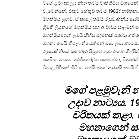
මගේ ළමා කාලය නිසා තමයි වෘත්තිමය වශයෙන් ස
වැටෙන්නේ. ඒකට හේතුව තමයි 1982දී නර්තනය
මහත්මිය ළඟට. ඒ කාලේ තමයි රූපවාහිනිය ආරම්භ
ශ්‍රීමති ලියනගේ මහත්මිය සහ ආචාර්ය සාලමන්
මහත්මියගෙන් ළමයි කිහිප දෙනෙක් තෝරා ගත්ත
මහතා තමයි කියලා තියෙන්නේ මාව ළමා නාට්‍ය
රූපවාහිනියේ කතන්දර පිටුවේ ළමා රංගන ශිල්පි
ජයසිංහ මහතා. රෙජිනෝල්ඩ් ජයමාන්න, විජේරත්න 
විශාල පිරිසක් හිටියා. මමයි මගේ අක්කයි තමයි ග
මගේ පළමුවැනි 
උදාව නාට්‍යය. 1
චරිතයක් කළා.
මහතාගෙන් ස