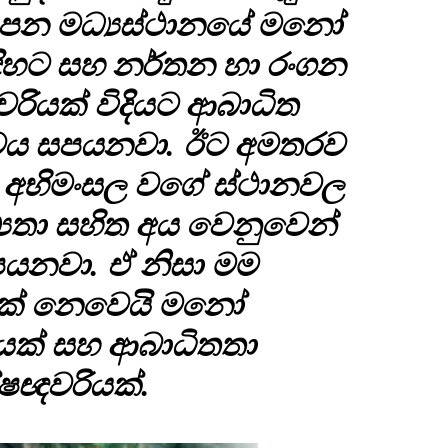
ථාපන මධ්‍යස්ථානයේ මනෝ
ිදිහට සහ නර්තන හා රංගන
රියක් විදියට ආබාධිත
ේවය සපයනවා. ඊට අමතරව
න අභිමංසල වගේ ස්ථානවල
‍යතා සහිත අය වෙනුවෙන්
යනවා. ඒ නිසා මම
යක් නෙවෙයි මනෝ
ියක් සහ ආබාධිතතා
ෂඥවරියක්.‍