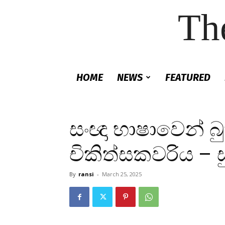
Th
HOME
NEWS
FEATURED
සංඥා භාෂාවෙන්
චිකිත්සකවරිය – ස
By
ransi
-
March 25, 2025