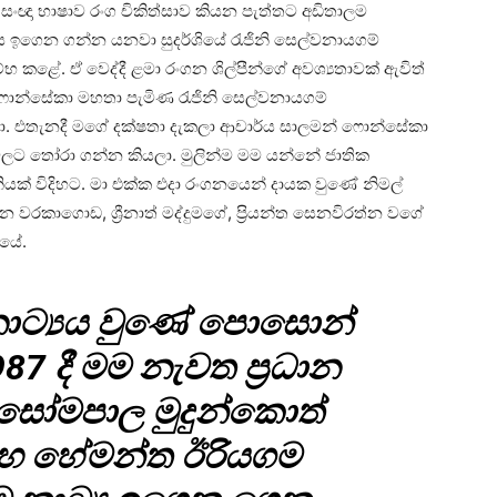
ංඥා භාෂාව රංග චිකිත්සාව කියන පැත්තට අඩිතාලම
 ඉගෙන ගන්න යනවා සුදර්ශියේ රැජිනි සෙල්වනායගම්
 කළේ. ඒ වෙද්දී ළමා රංගන ශිල්පීන්ගේ අවශ්‍යතාවක් ඇවිත්
 ෆොන්සේකා මහතා පැමිණ රැජිනි සෙල්වනායගම්
ා. එතැනදී මගේ දක්ෂතා දැකලා ආචාර්ය සාලමන් ෆොන්සේකා
වලට තෝරා ගන්න කියලා. මුලින්ම මම යන්නේ ජාතික
නියක් විදිහට. මා එක්ක එදා රංගනයෙන් දායක වුණේ නිමල්
වරකාගොඩ, ශ්‍රීනාත් මද්දුමගේ, ප්‍රියන්ත සෙනවිරත්න වගේ
ියේ.
නාට්‍යය වුණේ පොසොන්
987 දී මම නැවත ප්‍රධාන
 සෝමපාල මුදුන්කොත්
හ හේමන්ත ඊරියගම