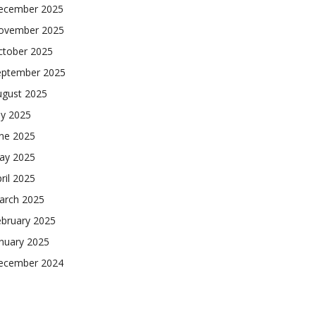
ecember 2025
ovember 2025
ctober 2025
eptember 2025
ugust 2025
ly 2025
une 2025
ay 2025
ril 2025
arch 2025
ebruary 2025
nuary 2025
ecember 2024