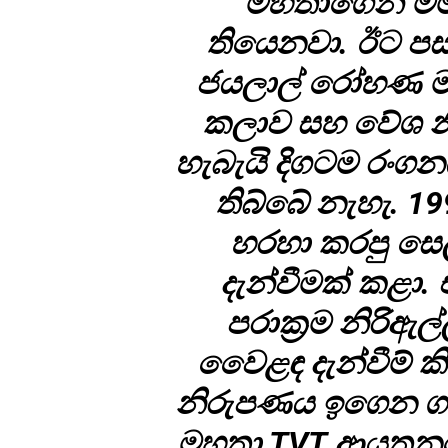
මහතාගෙන් මම
තියෙනවා. ඊට පස්
ජයලාල් රෝහණ මහ
කලාව සහ වේශ න
හැබැයි දිගටම රං
තිබ්බේ නැහැ. 1
හරහා කරපු සෙල
දැන්වීමක් කළා
පරාක්‍රම නිරිඇල
වෙ‍ෙළඳ දැන්වීම් 
නිරුපණය ඉගෙන ගත් 
මහතා TVT ආයතනය