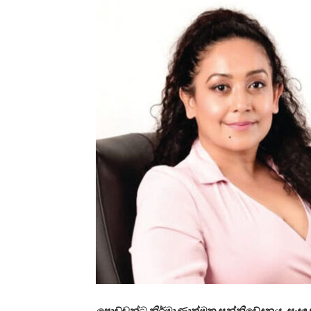
පොඩ්ඩන්ට නිර්මාණාත්මක සන්නිවේදනය, සංඥා භාෂ