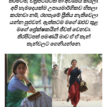
තරමටම, චිත්‍රපටයටත් මා අවශ්‍යයි කියලා.
අපි හැමදෙයක්ම උපායමාර්ගිකව හිතලා
කරනවා නම්, රඟපෑමේ ප්‍රීතිය නැතිවෙලා
යන්න පුළුවන්. ඇත්තටම මගේ ඔළුව තුළ
මගේ ප්‍රේක්ෂකයින් ජීවත් වෙනවා.
තිරපිටපත් පමණයි මාව ඒ ඒ තැන්
තැන්වලට ගෙනියන්නෙ.