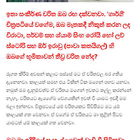
ඉතා සංකීර්ණ චරිත ඔබ රඟ දක්වනවා. ‘ගාර්ගි’
චිත්‍රපටියේ වගේම, ඔබ මෑතකදී නිකුත් කරන ලද
විරාටා, පර්වම් සහ ශ්යාම් සිංහ රෝයි හෝ ලව්
ස්ටෝරි සහ ඕර් ඉරාවු (පාවා කතයිගල්) හි
ඔබගේ භූමිකාවන් තීව්‍ර චරිත නේද?
රූගත කිරීම් අවසන් කළාට පස්සේ මට ඒ චරිතවල බර ගතිය
දැනෙනවා. කාලයත් සමඟ එය ටිකින් ටික මගෙන් පහව යනවා.
නමුත් මම දැනුම්වත්ව ඒ චරිතය මගෙන් ඉවතට තල්ලු කරන්නේ
නැහැ. චරිතයට ඇයගේම වේගයකින් ඉවත් වී යාමට ඉඩදී මම
බලා ඉන්නවා. චිත්‍රපටයේ යම් චරිතයකට පිවිසීමට මට යම්
කාලයක් ගත වෙනවා. ඒ වගේම ඒ චරිතයට මා තුළින් පිටව
යාමටත් යම් කාලයක් ගත වෙනවා.