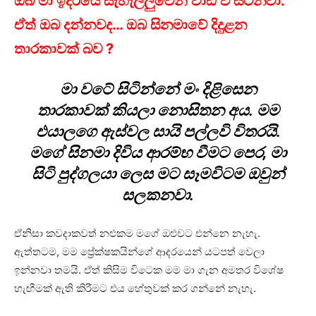
ඔබ මා ඉදිරියේ සැහැල්ලුවෙන් වාඩි වී සිටිනවා.
ඒත් ඔබ දන්නවද… ඔබ සිනමාවේ දිදුළන
තාරකාවක් බව ?
මා වටේ සිටින්නේ මං දිළිසෙන
තාරකාවක් කියලා නොසිතන අය. මම
එයාලගෙ ඇස්වල සායි පල්ලවි විතරයි.
මගේ සිනමා දිවිය ආරම්භ වීමට පෙර, මා
සිටි පුද්ගලයා ලෙස මට සෑමවිටම ඔවුන්
සලකනවා.
ඒනිසා කවදාකවත් නළුකම මගේ ඔළුවට එන්නෙ නැහැ.
ඇත්තටම, මම ප්‍රේක්ෂකයින්ගේ ආදරයෙන් යටපත් වෙලා
ඉන්නවා තමයි. ඒත් කිසිම විටෙක මම මා ගැන අමතර විශේෂ
හැඟීමක් ඇති කිරීමට එය හේතුවක් කර ගන්නේ නැහැ.