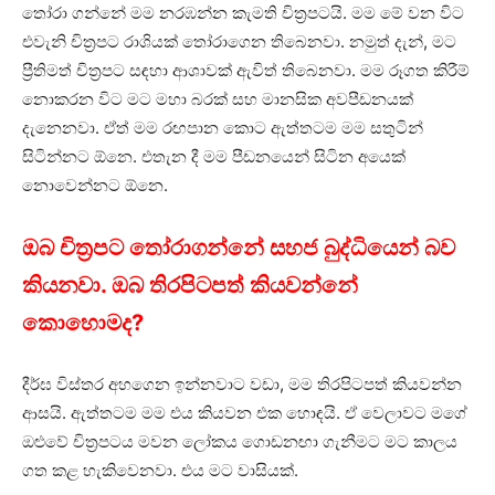
තෝරා ගන්නේ මම නරඹන්න කැමති චිත්‍රපටයි. මම මේ වන විට
එවැනි චිත්‍රපට රාශියක් තෝරාගෙන තිබෙනවා. නමුත් දැන්, මට
ප්‍රීතිමත් චිත්‍රපට සඳහා ආශාවක් ඇවිත් තිබෙනවා. මම රූගත කිරීම්
නොකරන විට මට මහා බරක් සහ මානසික අවපීඩනයක්
දැනෙනවා. ඒත් මම රඟපාන කොට ඇත්තටම මම සතුටින්
සිටින්නට ඕනෙ. එතැන දී මම පීඩනයෙන් සිටින අයෙක්
නොවෙන්නට ඕනෙ.
ඔබ චිත්‍රපට තෝරාගන්නේ සහජ බුද්ධියෙන් බව
කියනවා. ඔබ තිරපිටපත් කියවන්නේ
කොහොමද?
දීර්ඝ විස්තර අහගෙන ඉන්නවාට වඩා, මම තිරපිටපත් කියවන්න
ආසයි. ඇත්තටම මම එය කියවන එක හොඳයි. ඒ වෙලාවට මගේ
ඔළුවේ චිත්‍රපටය මවන ලෝකය ගොඩනඟා ගැනීමට මට කාලය
ගත කළ හැකිවෙනවා. එය මට වාසියක්.