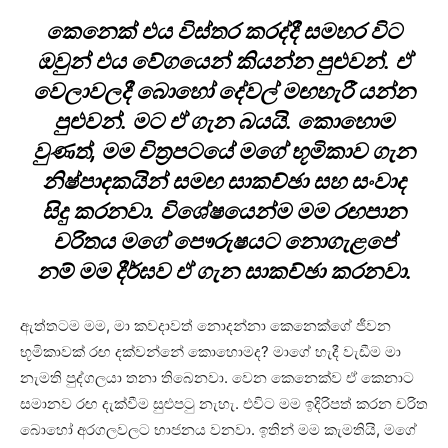
කෙනෙක් එය විස්තර කරද්දී සමහර විට
ඔවුන් එය වේගයෙන් කියන්න පුළුවන්. ඒ
වෙලාවලදී බොහෝ දේවල් මඟහැරී යන්න
පුළුවන්. මට ඒ ගැන බයයි. කොහොම
වුණත්, මම චිත්‍රපටයේ මගේ භූමිකාව ගැන
නිෂ්පාදකයින් සමඟ සාකච්ඡා සහ සංවාද
සිදු කරනවා. විශේෂයෙන්ම මම රඟපාන
චරිතය මගේ පෞරුෂයට නොගැළපේ
නම් මම දීර්ඝව ඒ ගැන සාකච්ඡා කරනවා.
ඇත්තටම මම, මා කවදාවත් නොදන්නා කෙනෙක්ගේ ජීවන
භූමිකාවක් රඟ දක්වන්නේ කොහොමද? මාගේ හැදී වැඩීම මා
නැමති පුද්ගලයා තනා තිබෙනවා. වෙන කෙනෙක්ව ඒ කෙනාට
සමානව රඟ දැක්වීම සුළුපටු නැහැ. එවිට මම ඉදිරිපත් කරන චරිත
බොහෝ අරගලවලට භාජනය වනවා. ඉතින් මම කැමතියි, මගේ