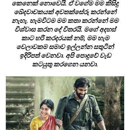
කෙනෙක් නොවෙයි. ඒ වගේම මම කිසිදු
ඛේදවාචකයක් අවතක්සේරු කරන්නේ
නැහැ. හැමවිටම මම කතා කරන්නේ මම
විශ්වාස කරන දේ විතරයි. මගේ අදහස්
කාට හරි කරදරයක් නම්, මම හැම
වෙලාවකම සමාව ඉල්ලන්න සතුටින්
ඉදිරිපත් වෙනවා. අපි පොදුවේ වැඩ
කටයුතු කරගෙන යනවා.