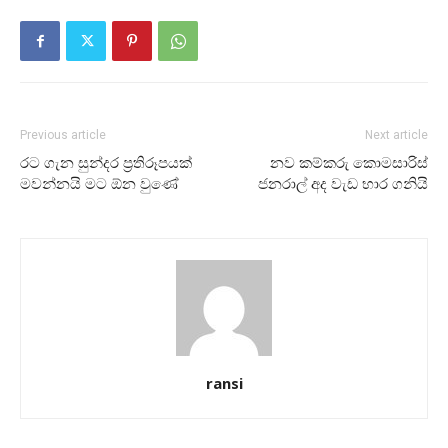
Previous article
Next article
රට ගැන සුන්දර ප්‍රතිරූපයක්
නව කම්කරු කොමසාරිස්
මවන්නයි මට ඕන වුණේ
ජනරාල් අද වැඩ භාර ගනියි
ransi