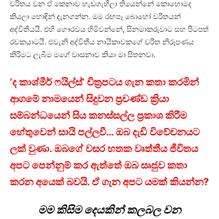
චරිතය වන ඒ කෙනාව හැඩගැහිලා තියෙන්නේ කොහොමද
කියලා හොඳින් දැනගන්න. මම රඟපෑ බොහෝ චරිතයන්
අද්විතීයයි. එහි ගෞරවය හිමිවන්නේ, සිනමාකරුවාට සහ පිටපත්
රචකයාටයි. එවැනි අද්විතීය නායිකාවකගේ චරිත නිරූපණය
කිරීමට ලැබීම මගේ වාසනාව කියා මා සිතනවා.
‘ද කාශ්මීර් ෆයිල්ස්’ චිත්‍රපටය ගැන කතා කරමින්
ආගමේ නාමයෙන් සිදුවන ප්‍රචණ්ඩ ක්‍රියා
සම්බන්ධයෙන් සිය කනස්සල්ල ප්‍රකාශ කිරීම
හේතුවෙන් සායි පල්ලවී… ඔබ දැඩි විවේචනයට
ලක් වුණා. ඔබගේ වසර හතක වෘත්තීය ජීවිතය
අපට පෙන්නුම් කර ඇත්තේ ඔබ සෘජුව කතා
කරන අයෙක් බවයි. ඒ ගැන අපට යමක් කියන්න?
මම කිසිම දෙයකින් කලබල වන