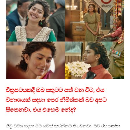
චිත්‍රපටයකදී ඔබ සතුටට පත් වන විට, එය
විනාශයක් සඳහා පෙර නිමිත්තක් බව අපට
සිතෙනවා. එය එහෙම නේද?
තීව්‍ර චරිත සඳහා මට යමක් කරන්නට තිබෙනවා. මම රඟපාන්න