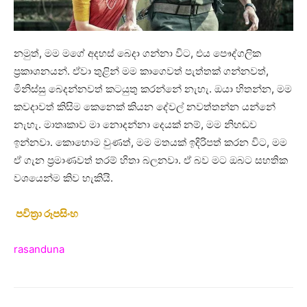
නමුත්, මම මගේ අදහස් බෙදා ගන්නා විට, එය පෞද්ගලික
ප්‍රකාශනයන්. ඒවා තුළින් මම කාගෙවත් පැත්තක් ගන්නවත්,
මිනිස්සු බෙදන්නවත් කටයුතු කරන්නේ නැහැ. ඔයා හිතන්න, මම
කවදාවත් කිසිම කෙනෙක් කියන දේවල් නවත්තන්න යන්නේ
නැහැ. මාතෘකාව මා නොදන්නා දෙයක් නම්, මම නිහඬව
ඉන්නවා. කොහොම වුණත්, මම මතයක් ඉදිරිපත් කරන විට, මම
ඒ ගැන ප්‍රමාණවත් තරම් හිතා බලනවා. ඒ බව මට ඔබට සහතික
වශයෙන්ම කිව හැකියි.
පවිත්‍රා රූපසිංහ
rasanduna