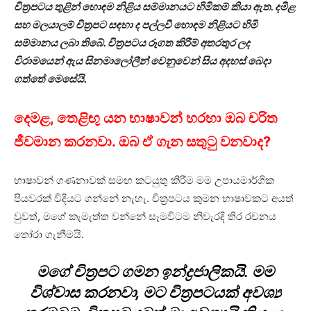
චිත්‍රපටය තුළින් හොඳම නිළිය සම්මානයට හිමිකම් කියා ඇත. දමිළ
සහ මලයාලම් චිත්‍රපට සඳහා ද පල්ලවී හොඳම නිළියට හිමි
සම්මානය ලබා තිබේ. චිත්‍රපටය රූගත කිරීම් අතරතුර ලද
විරාමයෙන් ඇය සිනමාලෝලීන් වෙනුවෙන් සිය අදහස් බෙදා
ගත්තේ මෙසේයි.
දෙමළ, තෙළිඟු යන භාෂාවන් හරහා ඔබ චරිත
ජීවමාන කරනවා. ඔබ ඒ ගැන සතුටු වනවාද?
භාෂාවන් ගණනාවක් සමඟ කටයුතු කිරීම මම උපායමාර්ගික
පියවරක් විදියට ගන්නේ නැහැ. චිත්‍රපටය කුමන භාෂාවකට අයත්
වුවත්, මගේ කැමැත්ත වන්නේ සෑමවිටම නිවැරදි තිර රචනය
තෝරා ගැනීමයි.
මගේ චිත්‍රපට ගමන ඉන්ද්‍රජාලිකයි. මම
විශ්වාස කරනවා, මට චිත්‍රපටයක් අවශ්‍ය