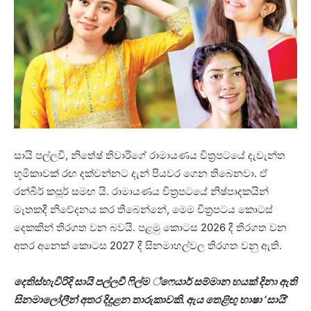
සායි පල්ලවී, නිතේෂ් තිවාරිගේ රාමායණය චිත්‍රපටයේ දැවැන්ත
භූමිකාවක් රඟ දක්වන්නට දැන් පියවර ගෙන තිබෙනවා. ඒ
රන්බීර් කපූර් සමඟ යි. රාමායණය චිත්‍රපටයේ නිෂ්පාදකයින්
මෑතකදී නිවේදනය කර තිබෙන්නේ, මෙම චිත්‍රපටය කොටස්
දෙකකින් තිරගත වන බවයි. පළමු කොටස 2026 දී තිරගත වන
අතර අනෙක් කොටස 2027 දී සිනමාහල්වල තිරගත වනු ඇති.
දෙතිස්හැවිරිදි සායි පල්ලවී ෆිල්ම ්ෆෙයාර් සම්මාන හයක් දිනා ඇති
සිනමාලෝලීන් අතර දිදුළන තාරුකාවකි. ඇය තෙළිඟු භාෂා ‘සායි’