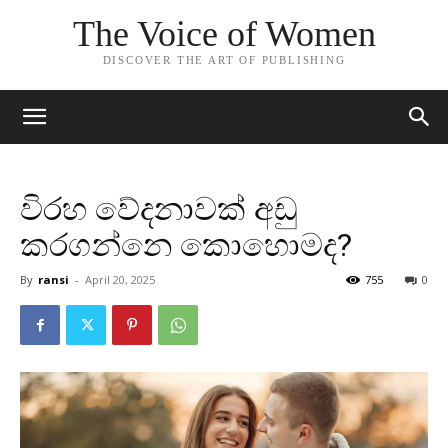
The Voice of Women
DISCOVER THE ART OF PUBLISHING
විරහ වේදනාවක් අඩු
කරගන්නෙ කොහොමද?
By
ransi
-
April 20, 2025
755
0