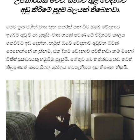
උපකාරයක් වේවි. සිනාව තුළ වේදනාව
අඩු කිරීමේ පුදුම බලයක් තිබෙනවා.
මෙම ක්‍රම මගින් මාස තුන හතරක් යන විට ඔබේ වේදනාව
ඉබේම අඩු වී යා යුතුයි. මාස හයක් පමණ මේ විදිහටම කාලය
ගතවීමට ඉඩ දෙන්න. නමුත් ඔබේ වේදනාව අඩුවන බවක්
පෙනෙන්නේ නැත්නම්, එක දිගට වේදනාව පවතිනවා නම් මනෝ
චිකිත්සකවරයකු හමුවීම සුදුසුයි. හේතුව මේ තත්ත්වය තව තවත්
තිබුණොත් ඔබට විශාද රෝගය හටගැනීමට ඉඩ තිබෙන නිසයි.