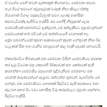
ඒ වගේම මෙහි තවත් පැත්තකුත් තිබෙනවා. පෙම්වතා තමාව
හැර ගියේ තමාගේ අඩුපාඩුවක් වරදක් නිසා කියලා ඒත්තු
ගියහොත් විශාල පසුතැවිල්ලක් සමග ලොකු මානසික
කඩාවැටීමක්ද ඇතිවිය හැකියි. අප මෙහිදී නිදසුනක් ලෙස
පෙම්වතියක් සම්බන්ධව දැක්වූවත්, මේ අත්දැකීමට මුහුණ දුන්නේ
පෙම්වතෙක් නම් එවිටත් මේ තත්ත්වයෙහි වෙනසක් නෑ.
ප්‍රේම සම්බන්ධයක් කුමන ආකාරයෙන් කුමන හේතුවක් නිසා බිඳ
වැටුණත් සිත හදා ගැනීම පහසුවෙන් කළ හැකි දෙයක් නොවෙයි.
ඒකපාර්ශවීය තීරණයක් මත පෙම්වතා විසින් පෙම්වතියව අමතක
කර දැමූ විටෙක ඔහු කෙරෙහි ඊර්ෂ්‍යාවක් සහ කෝපයක් ඇති
කරගන්නා පෙම්වතිය ඔහුගෙන් පළිගැනීමේ චේතනාව මත
වෙනත් තරුණයන්ගේ ඇසුරට පත්වන්න පුළුවන්. සැබවින්ම මේ
හේතුව මත පෙම්වතියට යහපතක් සිදුවීමට ඇති අවකාශය ඉතා
අඩු වන අතර ඊට වඩා නොසිතූ විරූ කරදරවලට මුහුණ දෙන්නට
සිදුවිය හැකියි.