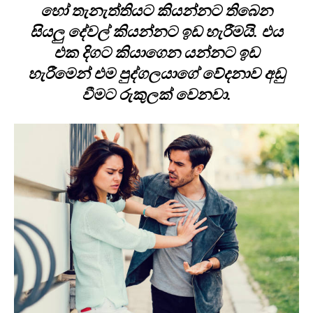
හෝ තැනැත්තියට කියන්නට තිබෙන
සියලු දේවල් කියන්නට ඉඩ හැරීමයි. එය
එක දිගට කියාගෙන යන්නට ඉඩ
හැරීමෙන් එම පුද්ගලයාගේ වේදනාව අඩු
වීමට රුකුලක් වෙනවා.