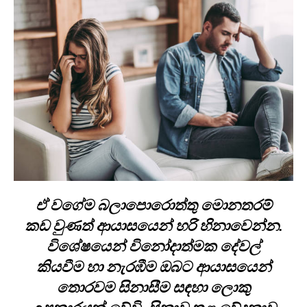
ඒ වගේම බලාපොරොත්තු මොනතරම්
කඩ වුණත් ආයාසයෙන් හරි හිනාවෙන්න.
විශේෂයෙන් විනෝදාත්මක දේවල්
කියවීම හා නැරඹීම ඔබට ආයාසයෙන්
තොරවම සිනාසීම සඳහා ලොකු