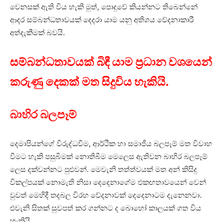
වෙනසක් ඇති විය හැකි මුත්, පොදුවේ කියන්නට තිබෙන්නේ
ආදර සම්බන්ධතාවයක් දෙදරා යාම යනු අතිශය වේදනාකාරී
අත්දැකීමක් බවයි.
සම්බන්ධතාවයක් බිඳී යාම ප්‍රධාන වශයෙන්
කරුණු දෙකක් මත සිදුවිය හැකියි.
බාහිර බලපෑම්
දෙමාපියන්ගේ විරුද්ධවීම, ආර්ථික හා සමාජීය බලපෑම් මත විවාහ
වීමට හැකි පසුබිමක් නොතිබීම මෙලෙස ඇතිවන බාහිර බලපෑම්
ලෙස දක්වන්නට පුළුවන්. මෙවැනි තත්ත්වයක් මත අන් කිසිදු
විකල්පයක් නොමැති නිසා දෙදෙනාගේම එකඟතාවයෙන් වෙන්
වුවත් මෙහිදී තදබල විරහ වේදනාවක් දෙදෙනාටම දැනෙනවා.
එවැනි සිතක් සුවපත් කර ගන්නට ද බොහෝ කාලයක් ගත විය
හැකියි.