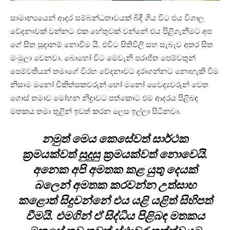
සාමාන්‍යයෙන් ආදර සම්බන්ධතාවයක් බිඳී ගිය විට එය විශාල
වේදනාවක් වන්නට එක හේතුවක් වන්නේ එය පිළිගැනීමට අප
ගේ සිත සූදානම් නොවීම යි. එවිට සිතිවිලි සහ සැබෑව අතර සිත
මංමුලා වෙනවා. බොහෝ විට මෙවැනි පරාජිත පෙම්වතුන්
පෙම්වතියන් තමාගේ විරහ වේදනාවට දරාගන්නට නොහැකි වීම
නිසාම මනෝ චිකිත්සකවරුන් හෝ මනෝ වෛද්‍යවරුන් වෙත
ගොස් තමාව මෝහන නිද්‍රාවට පත්කොට එම ආදරය පිළිබඳ
මතකය තමා තුළින් ඉවත් කරන ලෙස ඉල්ලා සිටිනවා.
නමුත් මෙය කෙසේවත් සාර්ථක
ක්‍රමයක්වත් සුදුසු ක්‍රමයක්වත් නොවෙයි.
අනෙක අපි අමතක කළ යුතු දෙයක්
බලෙන් අමතක කරවන්න උත්සාහ
කළොත් සිදුවන්නේ එය යළි යළිත් සිහිපත්
වීමයි. එමගින් ඒ සිද්ධිය පිළිබඳ මතකය