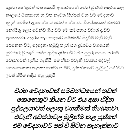
කුමන හේතුවක් මත කොයි ආකාරයෙන් වෙන් වුණත් ආදරය කළ
කාලයේ මතකයන් නැවත නැවත සිහිපත් වන විට වේදනාව
අලුත් වෙමින් දැනෙන්නට පටන් ගන්නවා. විශේෂයෙන් එකවර
නොසිතූ ලෙස වෙන්වී ගිය විට මේ කම්පනය වඩාත් දැඩිව
දැනෙනවා. ආදරය කළ කාලයට සම්බන්ධ සිදුවීම් මැවි මැවී
පෙනෙන විට, දෙදෙනා හමුවූ තැන් සහ ද්‍රව්‍යමය වශයෙන්
හුවමාරු වූ තෑගි බෝග ආදිය දකින විට සිත පුපුරු ගසන තරමේ
වේදනාවක් දැනිය හැකියි. මේ නිසා එවැනි ද්‍රව්‍යමය දේවල්
නොපෙනෙන තැනක සඟවා තැබීම, දුරකථනයට ලැබුණු පණිවිඩ
ඉවත් කිරීම ආදිය කළ යුතුයි.
විරහ වේදනාවක් සම්බන්ධයෙන් තවත්
කෙනෙකුට කියන විට එය අසා හිඳින
පුද්ගලයාටත් ලොකු වගකීමක් තිබෙනවා.
එවැනි අවස්ථාවල මුලින්ම කළ යුත්තේ
එම වේදනාවට පත් වී සිටින තැනැත්තාට