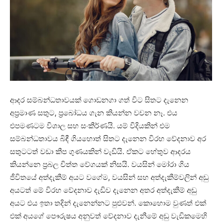
ආදර සම්බන්ධතාවයක් ගොඩනගා ගත් විට සිතට දැනෙන
අප්‍රමාණ සතුට, ප්‍රබෝධය ගැන කියන්න වචන නෑ. එය
එපමණටම විශාල සහ සංකීර්ණයි. යම් විදියකින් එම
සම්බන්ධතාවය බිඳී ගියහොත් සිතට දැනෙන විරහ වේදනාව අර
සතුටටත් වඩා කීප ගුණයකින් වැඩියි. ඒකට හේතුව ආදරය
කියන්නෙ ප්‍රබල චිත්ත වේගයක් නිසයි. වයසින් මෝරා ගිය
ජීවිතයේ අත්දැකීම් අයට වගේම, වයසින් සහ අත්දැකීම්වලින් අඩු
අයටත් මේ විරහ වේදනාව දැඩිව දැනෙන අතර අත්දැකීම් අඩු
අයට එය ඉතා තදින් දැනෙන්නට පුළුවන්. කොහොම වුණත් එක්
එක් අයගේ පෞරුෂය අනුවත් වේදනාව දැනීමේ අඩු වැඩිකමෙහි