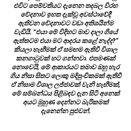
එවිට පෙම්වතියට දැනෙන තදබල විරහ
වේදනාව ඉහත දැක්වූ අවස්ථාවේදී
ඇතිවන වේදනාවට වඩා අතිශයින්ම
වැඩියි. “එයා මේ විදිහට මාව දාලා ගියේ
ඇත්තටම එයා මට ආදරය කළේ නැද්ද?”
කියලා හැඟීමක් ඒ සමඟම ඇතිවී විශාල
කනගාටුවක් හට ගන්නවා. එපමණක්
නොවෙයි, මේ ආකාරයට තමාව ඔහු හැර
ගිය නිසා සිතට ලොකු මදිපුංචිකමක් ඇතිවී
ඒ නිසාම විශාල ලජ්ජාවක් වැනි හැඟීමක්,
මේ සම්බන්ධය පිළිබඳව දැන සිටි අනෙක්
අයට මුහුණ දෙන්නට බැරිකමක්
දැනෙන්න පුළුවන්.