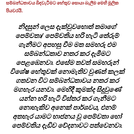
සම්බන්ධතාවය බිඳවැටීමට හේතුව සොයා බැලීම මෙහි මූලික
පියවරයි.
නිදසුන් ලෙස දැක්වුවහොත් තමාගේ
පෙම්වතා/ පෙම්වතිය හරි හැටි තේරුම්
ගැනීමට අපහසු වීම මත සමහරු එම
සම්බන්ධතාව නතර කර දැමීමට
පෙළඹෙනවා. එසේම තවත් සමහරුන්
විශේෂ හේතුවක් නොමැතිව වුණත් කලක්
ගතවන විට සම්බන්ධතාවය නතර කර
මගහැර යනවා. මෙහිදී කුමක්ද සිදුවුණේ
යන්න හරි හැටි විස්තර කර ගැනීමට
නොහැකිව අනෙක් පාර්ශවය, එනම්
අතහැර යාමට භාජනය වූ පෙම්වතා හෝ
පෙම්වතිය දැඩිව වේදනාවට පත්වෙනවා.