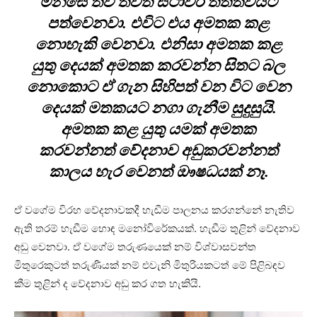
මනසේ තව තවත් ස්ථාවර තත්ත්වයට
පත්වෙනවා. එවිට එය අමතක කළ
නොහැකි වෙනවා. එනිසා අමතක කළ
යුතු දෙයක් අමතක කරවන්න සිතට බල
නොකොට ඒ ගැන සිහිපත් වන විට වෙන
දෙයක් මතකයට නගා ගැනීම සුදුසුයි.
අමතක කළ යුතු යමක් අමතක
කරවන්නත් වේදනාව අඩුකරවන්නත්
කාලය හැර වෙනත් ඖෂධයක් නෑ.
ඒ වගේම විරහ වේදනාවකදී හැඬීම පාලනය කරගන්නේ නැතිව
ඇති තරම් හැඬීම හොඳ මනෝවිරේකයක්. හැඬීම තුළින් වේදනාව
අඩු වෙනවා. ඒ වගේම තරුණයෙක් නම් විශ්වාසවන්ත
මිතුරෙකුටත් තරුණියක් නම් එවැනි මිතුරියකටත් මේ පිළිබඳව
කීම තුළින් ද වේදනාව අඩු කර ගත හැකියි.