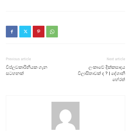
Previous article
Next article
විප්ලවකාරිනියක ගැන
ලංකාවේ දික්කසාදය
සටහනක්
විලාසිතාවක් ද ? | දේශානි
හේරත්