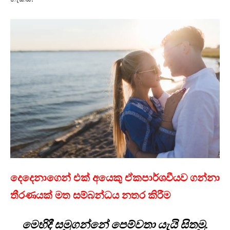
දෙදෙනාගෙන් එක් අයෙකු ඒකපාර්ශවීයව ගන්නා
තීරණයක් මත සම්බන්ධය නතර කිරීම
මෙහිදී සමුගන්නේ පෙම්වතා යැයි සිතමු.