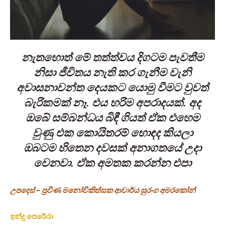
නැතහොත් මේ තත්ත්වය දිගටම පැවතීම
නිසා ජීවිතය නැති කර ගැනීම වැනි
අවාසනාවන්ත දෙයකට යොමු වීමට වුවත්
බැරිකමක් නෑ. එය හරිම අපරාදයක්. අද
ඔබේ සම්බන්ධය බිඳී ගියත් ඒක එහෙම
වුණු එක කොයිතරම් හොඳද කියලා
ඔබටම හිතෙන දවසක් අනාගතයේ උදා
වෙනවා. ඒක අමතක කරන්න එපා
උපදෙස් – ප්‍රවීණ මනෝචිකිත්සක ආචාර්ය සුරංග අමරකෝන්
ඉන්දු පෙරේරා