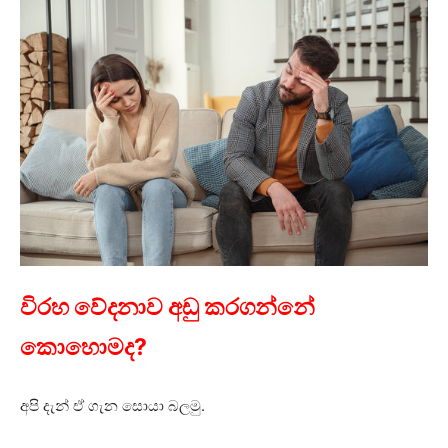
විරහ වේදනාව අඩු කරගන්නේ
කොහොමද?
අපි දැන් ඒ ගැන සොයා බලමු.