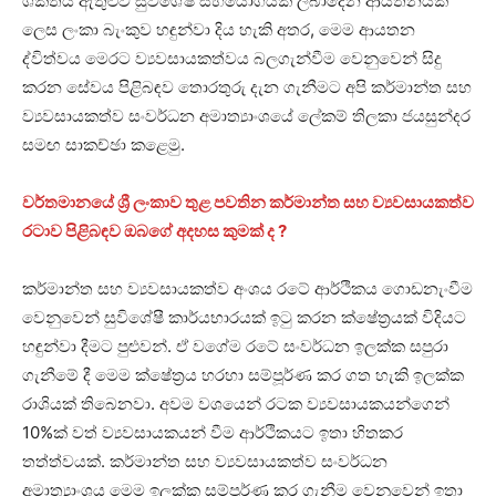
ශක්තිය ඇතුළුව සුවිශේෂී සහයෝගයක් ලබාදෙන ආයතනයක්
ලෙස ලංකා බැංකුව හඳුන්වා දිය හැකි අතර, මෙම ආයතන
ද්විත්වය මෙරට ව්‍යවසායකත්වය බලගැන්වීම වෙනුවෙන් සිදු
කරන සේවය පිළිබඳව තොරතුරු දැන ගැනීමට අපි කර්මාන්ත සහ
ව්‍යවසායකත්ව සංවර්ධන අමාත්‍යාංශයේ ලේකම් තිලකා ජයසුන්දර
සමඟ සාකච්ඡා කළෙමු.
වර්තමානයේ ශ්‍රී ලංකාව තුළ පවතින කර්මාන්ත සහ ව්‍යවසායකත්ව
රටාව පිළිබඳව ඔබගේ අදහස කුමක් ද ?
කර්මාන්ත සහ ව්‍යවසායකත්ව අංශය රටේ ආර්ථිකය ගොඩනැංවීම
වෙනුවෙන් සුවිශේෂී කාර්යභාරයක් ඉටු කරන ක්ෂේත්‍රයක් විදියට
හඳුන්වා දීමට පුළුවන්. ඒ වගේම රටේ සංවර්ධන ඉලක්ක සපුරා
ගැනීමේ දී මෙම ක්ෂේත්‍රය හරහා සම්පූර්ණ කර ගත හැකි ඉලක්ක
රාශියක් තිබෙනවා. අවම වශයෙන් රටක ව්‍යවසායකයන්ගෙන්
10%ක් වත් ව්‍යවසායකයන් වීම ආර්ථිකයට ඉතා හිතකර
තත්ත්වයක්. කර්මාන්ත සහ ව්‍යවසායකත්ව සංවර්ධන
අමාත්‍යාංශය මෙම ඉලක්ක සම්පූර්ණ කර ගැනීම වෙනුවෙන් ඉතා