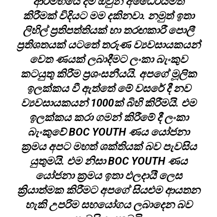
ආරම්භයේ දීම ඔවුන් අධෛර්යමත්
කිරීමක් විදියට මම දකිනවා. නමුත් ඉතා
ලිහිල් ප්‍රතිපත්තියක් හා තරඟකාරී පොලී
ප්‍රතිශතයක් යටතේ තරුණ ව්‍යවසායකයන්
වෙත ණයක් ලබාදීමට ලංකා බැංකුව
කටයුතු කිරීම ප්‍රශංසනීයයි. අපගේ මූලික
ඉලක්කය වී ඇත්තේ මේ වසරේ දී නව
ව්‍යවසායකයන් 1000ක් බිහි කිරීමයි. එම
ඉලක්කය කරා ගමන් කිරීමේ දී ලංකා
බැංකුවේ BOC YOUTH ණය යෝජනා
ක්‍රමය අපට මහත් ශක්තියක් බව පැවසිය
යුතුමයි. එම නිසා BOC YOUTH ණය
යෝජනා ක්‍රමය ඉතා ඵලදායී ලෙස
ක්‍රියාත්මක කිරීමට අපගේ සියළුම ආයතන
හැකි උපරිම සහයෝගය ලබාදෙන බව