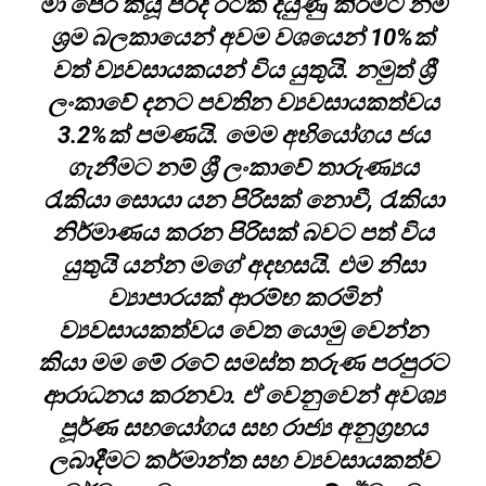
මා පෙර කියූ පරිදි රටක් දියුණු කිරීමට නම්
ශ්‍රම බලකායෙන් අවම වශයෙන් 10%ක්
වත් ව්‍යවසායකයන් විය යුතුයි. නමුත් ශ්‍රී
ලංකාවේ දනට පවතින ව්‍යවසායකත්වය
3.2%ක් පමණයි. මෙම අභියෝගය ජය
ගැනීමට නම් ශ්‍රී ලංකාවේ තාරුණ්‍යය
රැකියා සොයා යන පිරිසක් නොවී, රැකියා
නිර්මාණය කරන පිරිසක් බවට පත් විය
යුතුයි යන්න මගේ අදහසයි. එම නිසා
ව්‍යාපාරයක් ආරම්භ කරමින්
ව්‍යවසායකත්වය වෙත යොමු වෙන්න
කියා මම මේ රටේ සමස්ත තරුණ පරපුරට
ආරාධනය කරනවා. ඒ වෙනුවෙන් අවශ්‍ය
පූර්ණ සහයෝගය සහ රාජ්‍ය අනුග්‍රහය
ලබාදීමට කර්මාන්ත සහ ව්‍යවසායකත්ව