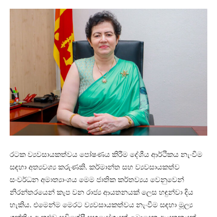
රටක ව්‍යවසායකත්වය පෝෂණය කිරීම දේශීය ආර්ථිකය නැංවීම
සඳහා අත්‍යවශ්‍ය කරුණකි. කර්මාන්ත සහ ව්‍යවසායකත්ව
සංවර්ධන අමාත්‍යාංශය මෙම ජාතික කර්තව්‍යය වෙනුවෙන්
නිරන්තරයෙන් කැප වන රාජ්‍ය ආයතනයක් ලෙස හඳුන්වා දිය
හැකිය. එමෙන්ම මෙරට ව්‍යවසායකත්වය නැංවීම සඳහා මූල්‍ය