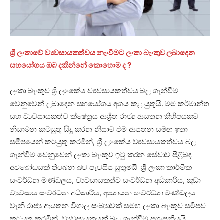
ශ්‍රී ලංකාවේ ව්‍යවසායකත්වය නැංවීමට ලංකා බැංකුව ලබාදෙන
සහයෝගය ඔබ දකින්නේ කොහොම ද ?
ලංකා බැංකුව ශ්‍රී ලාංකේය ව්‍යවසායකත්වය බල ගැන්වීම
වෙනුවෙන් ලබාදෙන සහයෝගය අගය කළ යුතුයි. මම කර්මාන්ත
සහ ව්‍යවසායකත්ව ක්ෂේත්‍රය ආශ්‍රිත රාජ්‍ය ආයතන කිහිපයකම
නියාමන කටයුතු සිදු කරන නිසාම එම ආයතන සමඟ ඉතා
සමීපයෙන් කටයුතු කරමින්, ශ්‍රී ලාංකේය ව්‍යවසායකත්වය බල
ගැන්වීම වෙනුවෙන් ලංකා බැංකුව ඉටු කරන සේවාව පිළිබඳ
අවබෝධයක් තිබෙන බව පැවසිය යුතුමයි. ශ්‍රී ලංකා කාර්මික
සංවර්ධන මණ්ඩලය, ව්‍යවසායකත්ව සංවර්ධන අධිකාරිය, කුඩා
ව්‍යවසාය සංවර්ධන අධිකාරිය, අපනයන සංවර්ධන මණ්ඩලය
වැනි රාජ්‍ය ආයතන විශාල සංඛ්‍යාවක් සමඟ ලංකා බැංකුව සමීපව
කටයුතු කරමින්, ව්‍යවසායකයන් බල ගැන්වීම ප්‍රශංසනීයයි.