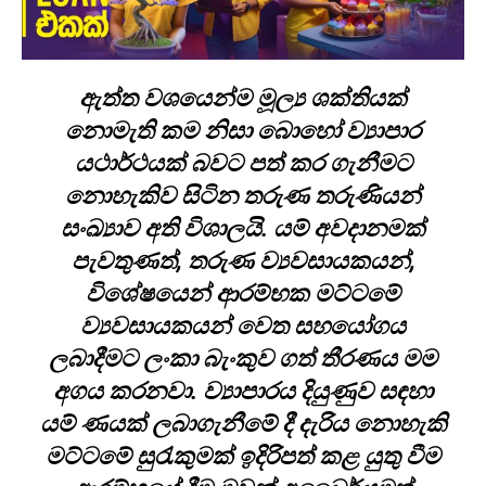
ඇත්ත වශයෙන්ම මූල්‍ය ශක්තියක්
නොමැති කම නිසා බොහෝ ව්‍යාපාර
යථාර්ථයක් බවට පත් කර ගැනීමට
නොහැකිව සිටින තරුණ තරුණියන්
සංඛ්‍යාව අති විශාලයි. යම් අවදානමක්
පැවතුණත්, තරුණ ව්‍යවසායකයන්,
විශේෂයෙන් ආරම්භක මට්ටමේ
ව්‍යවසායකයන් වෙත සහයෝගය
ලබාදීමට ලංකා බැංකුව ගත් තීරණය මම
අගය කරනවා. ව්‍යාපාරය දියුණුව සඳහා
යම් ණයක් ලබාගැනීමේ දී දැරිය නොහැකි
මට්ටමේ සුරැකුමක් ඉදිරිපත් කළ යුතු වීම