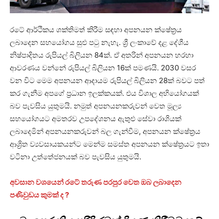
රටේ ආර්ථිකය ශක්තිමත් කිරීම සඳහා අපනයන ක්ෂේත්‍රය
ලබාදෙන සහයෝගය සුළු පටු නැහැ. ශ්‍රී ලංකාවේ දළ දේශීය
නිෂ්පාදිතය රුපියල් බිලියන 84ක්. ඒ අතරින් අපනයන හරහා
ආවරණය වන්නේ රුපියල් බිලියන 16ක් පමණයි. 2030 වසර
වන විට මෙම අපනයන ආදායම රුපියල් බිලියන 28ක් බවට පත්
කර ගැනීම අපගේ ප්‍රධාන ඉලක්කයක්. එය විශාල අභියෝගයක්
බව පැවසිය යුතුමයි. නමුත් අපනයනකරුවන් වෙත මූල්‍ය
සහයෝගයට අමතරව උපදේශනය ඇතුළු සේවා රාශියක්
ලබාදෙමින් අපනයනකරුවන් බල ගැන්වීම, අපනයන ක්ෂේත්‍රය
ආශ්‍රිත ව්‍යවසායකයන්ට මෙන්ම සමස්ත අපනයන ක්ෂේත්‍රයට ඉතා
වටිනා උත්තේජනයක් බව පැවසිය යුතුමයි.
අවසාන වශයෙන් රටේ තරුණ පරපුර වෙත ඔබ ලබාදෙන
පණිවුඩය කුමක් ද ?