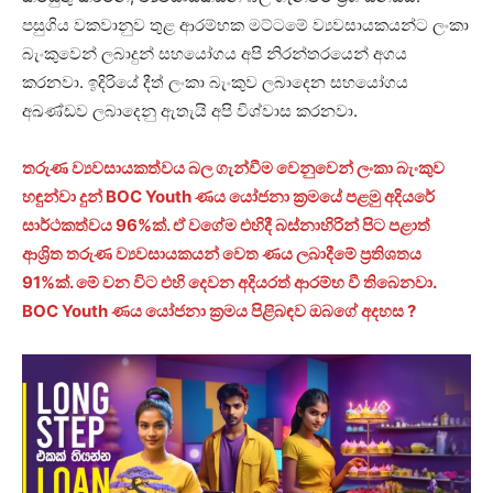
පසුගිය වකවානුව තුළ ආරම්භක මට්ටමේ ව්‍යවසායකයන්ට ලංකා
බැංකුවෙන් ලබාදුන් සහයෝගය අපි නිරන්තරයෙන් අගය
කරනවා. ඉදිරියේ දීත් ලංකා බැංකුව ලබාදෙන සහයෝගය
අඛණ්ඩව ලබාදෙනු ඇතැයි අපි විශ්වාස කරනවා.
තරුණ ව්‍යවසායකත්වය බල ගැන්වීම වෙනුවෙන් ලංකා බැංකුව
හඳුන්වා දුන් BOC Youth ණය යෝජනා ක්‍රමයේ පළමු අදියරේ
සාර්ථකත්වය 96%ක්. ඒ වගේම එහිදී බස්නාහිරින් පිට පළාත්
ආශ්‍රිත තරුණ ව්‍යවසායකයන් වෙත ණය ලබාදීමේ ප්‍රතිශතය
91%ක්. මේ වන විට එහි දෙවන අදියරත් ආරම්භ වී තිබෙනවා.
BOC Youth ණය යෝජනා ක්‍රමය පිළිබඳව ඔබගේ අදහස ?