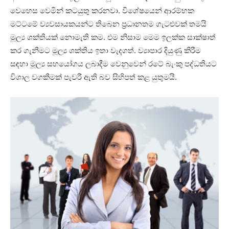
වෙහෙස වෙමින් කටයුතු කරනවා. විශේෂයෙන් ආරම්භක
මට්ටමේ ව්‍යවසායකයන්ට තිබෙන ප්‍රධානතම ගැටළුවක් තමයි
මූල්‍ය ශක්තියක් නොමැති කම. එම නිසාම මෙම ඉලක්ක සාක්ෂාත්
කර ගැනීමට මූල්‍ය ශක්තිය ඉතා වැදගත්. ව්‍යාපාර දියුණු කිරීම
සඳහා මූල්‍ය සහයෝගය ලබාදීම වෙනුවෙන් රටේ බැංකු පද්ධතියට
විශාල වගකීමක් පැවරී ඇති බව සිහිපත් කළ යුතුමයි.