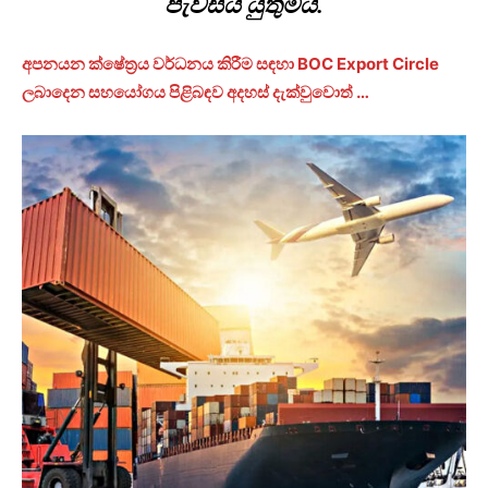
පැවසිය යුතුමයි.
අපනයන ක්ෂේත්‍රය වර්ධනය කිරීම සඳහා BOC Export Circle
ලබාදෙන සහයෝගය පිළිබඳව අදහස් දැක්වුවොත් …