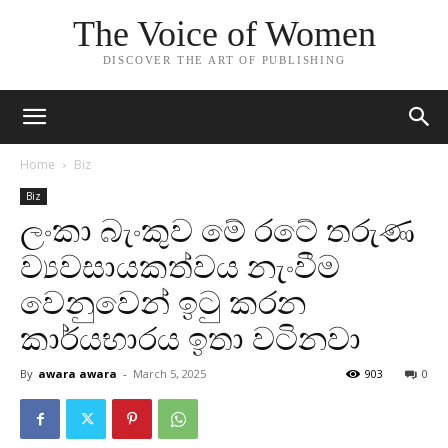
The Voice of Women
DISCOVER THE ART OF PUBLISHING
Home
Biz
Biz
ලංකා බැංකුව මේ රටේ තරුණ
ව්‍යවසායකත්වය නැංවීම
වෙනුවෙන් ඉටු කරන
කාර්යභාරය ඉතා වටිනවා
By
awara awara
-
March 5, 2025
903
0