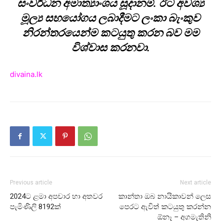
සංවර්ධන අමාත්‍යාංශය සූදානම්. ඊට අවශ්‍ය
මූල්‍ය සහයෝගය ලබාදීමට ලංකා බැංකුව
නිරන්තරයෙන්ම කටයුතු කරන බව මම
විශ්වාස කරනවා.
divaina.lk
Previous article
Next article
2024ට ළමා අපචාර හා අතවර
කාන්තා ඔබ නායිකාවන් ලෙස
පැමිණිලි 8192ක්
පෙරට ඇවිත් කටයුතු කරන්න
ඕනෑ – අගමැතිනි