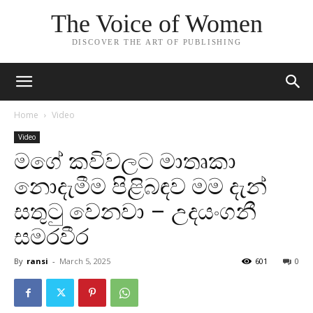
The Voice of Women
DISCOVER THE ART OF PUBLISHING
Home
Video
Video
මගේ කවිවලට මාතෘකා
නොදැමීම පිළිබඳව මම දැන්
සතුටු වෙනවා – උදයංගනී
සමරවීර
By
ransi
-
March 5, 2025
601
0