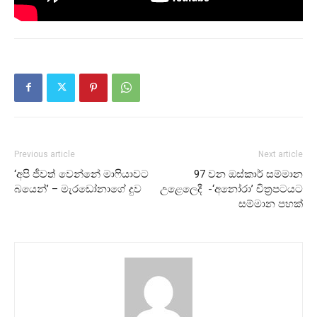
Previous article
Next article
‘අපි ජීවත් වෙන්නේ මාෆියාවට
97 වන ඔස්කාර් සම්මාන
බයෙන්’ – මැරඩෝනාගේ දුව
උළෙලෙදී -‘අනෝරා’ චිත්‍රපටයට
සම්මාන පහක්