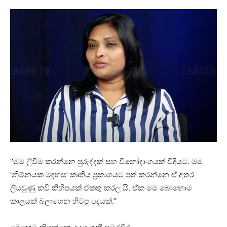
‘‘මම ලිවීම කරන්නෙ පුරුද්දක් සහ විනෝදාංශයක් විදියට. මම
‘නිම්නයක මඳහස’ කෘතිය ප්‍රකාශයට පත් කරන්නෙ ඒ අතර
ලියවුණු කවි කිහිපයක් ඒකතු කරල යි. ඒක මම බොහොම
කාලයක් බලාගෙන හිටපු දෙයක්.’’