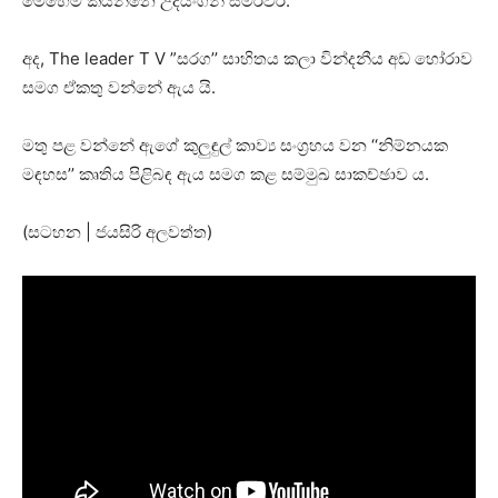
මෙහෙම කියන්නෙ උදයංගනී සමරවීර.
අද, The leader T V ”සරග’’ සාහිතය කලා වින්දනීය අඩ හෝරාව
සමග ඒකතු වන්නේ ඇය යි.
මතු පළ වන්නේ ඇගේ කුලුඳුල් කාව්‍ය සංග්‍රහය වන ‘‘නිම්නයක
මඳහස’’ කෘතිය පිළිබඳ ඇය සමග කළ සම්මුඛ සාකච්ඡාව ය.
(සටහන | ජයසිරි අලවත්ත)