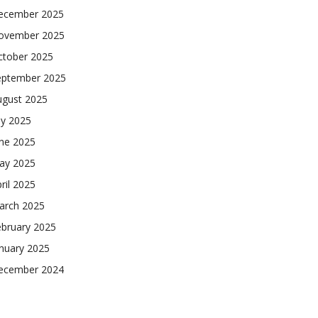
ecember 2025
ovember 2025
ctober 2025
eptember 2025
ugust 2025
ly 2025
une 2025
ay 2025
ril 2025
arch 2025
ebruary 2025
nuary 2025
ecember 2024