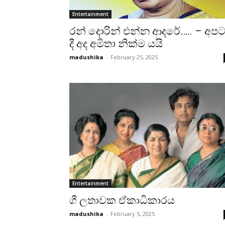
Entertainment
රන් දොරින් එන්න ආදරේ….. – අප
දී අද අමිතා නික්ම යයි
madushika
-
February 25, 2025
Entertainment
ගී ලතාවක ඒකාධිකාරය
madushika
-
February 5, 2025