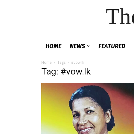
Th
HOME
NEWS
FEATURED
Home
Tags
#vow.lk
Tag: #vow.lk