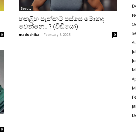
D
Beauty
N
ට
හතළිහ පැන්නට පස්සෙ මොකද
O
වෙන්නෙ…? (වීඩියෝ)
S
madushika
-
February 6, 2025
0
0
A
Ju
J
M
Ap
M
F
Ja
D
0