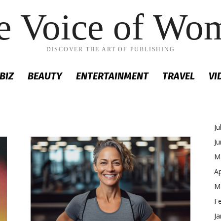
e Voice of Wo
DISCOVER THE ART OF PUBLISHING
BIZ
BEAUTY
ENTERTAINMENT
TRAVEL
VI
Ju
J
M
Ap
M
F
Ja