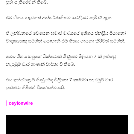
පුරා පැතිරෙමින් තිබේ.
එම ගීතය නැවතත් අන්තර්ජාතිකව කරලියට පැමිණ ඇත.
ඒ ලන්ඩනයේ වෙසෙන සමාජ මාධ්‍යයේ අතිශය ජනප්‍රිය පියානෝ
වාදකයෙකු සමගින් යොහානි එම ගීතය ගායනා කිරීමත් සමගිනි.
මෙම ගීතය ඔහුගේ ටික්ටොක් ගිණුමේ මිලියන 7 ක් ඉක්මවූ
නැරඹුම් වාර ගාණක් වාර්තා වී තිබේ.
එය ඉන්ස්ටග්‍රෑම් ගිණුමේද මිලියන 7 ඉක්මවා නැරඹුම් වාර
ඉක්මවා තිබිමත් විශේෂත්වයකි.
| ceylonwire