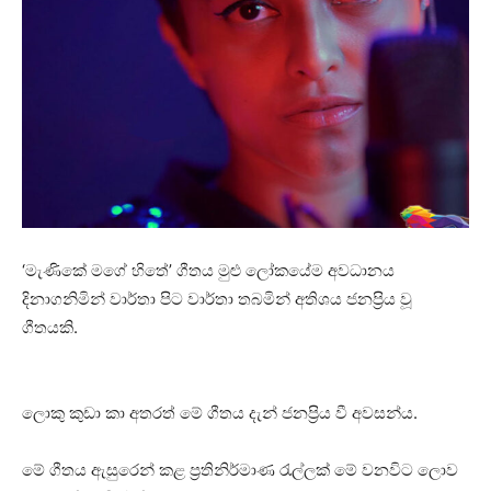
‘මැණිකේ මගේ හිතේ’ ගීතය මුළු ලෝකයේම අවධානය
දිනාගනිමින් වාර්තා පිට වාර්තා තබමින් අතිශය ජනප්‍රිය වූ
ගීතයකි.
ලොකු කුඩා කා අතරත් මේ ගීතය දැන් ජනප්‍රිය වී අවසන්ය.
මේ ගීතය ඇසුරෙන් කළ ප්‍රතිනිර්මාණ රැල්ලක් මේ වනවිට ලොව