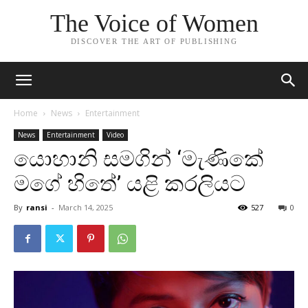
The Voice of Women
DISCOVER THE ART OF PUBLISHING
Home
News
Entertainment
News
Entertainment
Video
යොහානි සමගින් ‘මැණිකේ
මගේ හිතේ’ යළි කරලියට
By
ransi
-
March 14, 2025
527
0