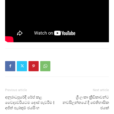
Previous article
Next article
අනුරාධපුරේදී රේප් කළ
ශ්‍රී ලංකා ක්‍රීඩිකාවන්ට
වෛද්‍යවරියටම දොස් පැවරීම |
නවසීලන්තයේ දී ඓතිහාසික
අජිත් පැරකුම් ජයසිංහ
ජයක්