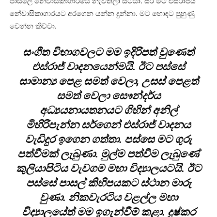
පාසලේ නේවාසිකාගාරයේ නැවතිලා සිටියා. සර් මට එස්රාජය
නේවාසිකාගාරයට අරගෙන යන්න දුන්නා. මට හොඳට පුහුණු
වෙන්න කිව්වා.
සංගීත විභාගවලට මම ඉදිරිපත් වුණෙත්
එස්රාජ් වාදනයෙන්මයි. ඊට පස්සේ
සාමාන්‍ය පෙළ සමත් වෙලා, උසස් පෙළත්
සමත් වෙලා සෞන්දර්ය
අධ්‍යයනායතනයට ගිහින් අනිල්
මිහිරිපැන්න සර්ගෙන් එස්රාජ් වාදනය
වැඩිදුර ඉගෙන ගත්තා. පස්සෙ මට ගුරු
පත්වීමක් ලැබුණා. මුල්ම පත්වීම ලැබුණේ
කුලියාපිටිය වැවගම මහා විද්‍යාලයටයි. ඊට
පස්සේ පාසල් කිහිපයකට ස්ථාන මාරු
වුණා. නිකවැරටිය වළල්ල මහා
විද්‍යාලයේත් මම ඉගැන්වීම් කළා. දුෂ්කර