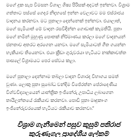
මගේ දුක සැප විමසන විශාල ශිෂ්‍ය පිරිසක් අදටත් ඉන්නවා. විශ්‍රාම
ගත්තාට පස්සේ ගෙදර නිදහසේ ඉන්න වෙලාවට මම එස්රාජය
වාදනය කරනවා. මට පුතාලා දෙන්නෙක් ඉන්නවා. එයාලාත්,
මගේ සැමියාත් මේ වාදන රසවිඳින්න ගොඩාක් කැමතියි. පුතා
මගේ නමින් මුහුණු පොතක් නිර්මාණය කරලා මගේ වාදනයන්
ජනතාව අතරට අරගෙන යනවා. මගේ සැමියාටත් ගීත ගයන්න
හැකියාව තියෙනවා. එයා ක්‍රීඩා ගුරුවරයා හැටියට නක්කාවත්ත
පාසලේ විශ්‍රාමයට පෙර සේවය කළා.
මගේ පුතාලා දෙන්නාම තබ්ලා වාදන විශාරද විභාගය සමත්
වුණා. ලොකු පුතා සු‍බෝධ චන්දිම විජේරත්න පේරාදෙණිය
විශ්වවිද්‍යාලයෙන් යාන්ත්‍රික ඉංජිනේරු උපාධිය ලබාගෙන
තායිලන්තයේ රැකියාව කරනවා. පොඩි පුතා මෘදුකාංග
ඉංජිනේරුවරයෙක් හැටියට රැකියාව කරනවා.”
විශ්‍රාම ගැනීමෙන් පසුව කුසුම් පතිරාජ
කුරුණෑගල ප්‍රාදේශීය ලේකම්