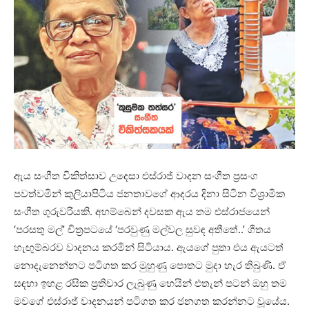
ඇය සංගීත චිකිත්සාව උදෙසා එස්රාජ් වාදන සංගීත ප්‍රසංග
පවත්වමින් කුලියාපිටිය ජනතාවගේ ආදරය දිනා සිටින විශ්‍රාමික
සංගීත ගුරුවරියකි. අහම්බෙන් දවසක ඇය තම එස්රාජයෙන්
‘පරසතු මල්’ චිත්‍රපටයේ ‘පරවුණු මල්වල සුවඳ අතීතේ..’ ගීතය
හැඟුම්බරව වාදනය කරමින් සිටියාය. ඇයගේ පුතා එය ඇයටත්
නොදැනෙන්නට පටිගත කර මුහුණු පොතට මුදා හැර තිබුණි. ඒ
සඳහා ඉහළ රසික ප්‍රතිචාර ලැබුණු හෙයින් එතැන් පටන් ඔහු තම
මවගේ එස්රාජ් වාදනයන් පටිගත කර ජනගත කරන්නට වූයේය.