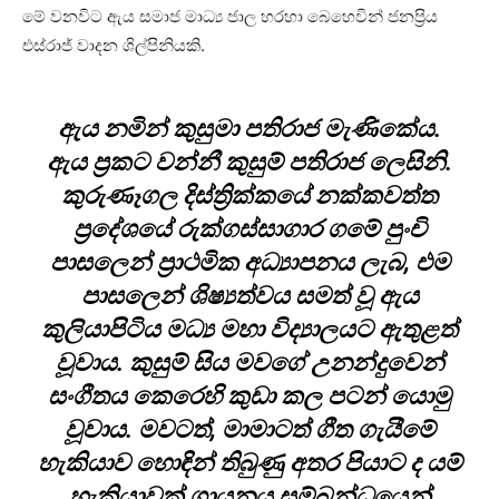
මේ වනවිට ඇය සමාජ මාධ්‍ය ජාල හරහා බෙහෙවින් ජනප්‍රිය
එස්රාජ් වාදන ශිල්පිනියකි.
ඇය නමින් කුසුමා පතිරාජ මැණිකේය.
ඇය ප්‍රකට වන්නී කුසුම් පතිරාජ ලෙසිනි.
කුරුණෑගල දිස්ත්‍රික්කයේ නක්කවත්ත
ප්‍රදේශයේ රුක්ගස්සාගාර ගමේ පුංචි
පාසලෙන් ප්‍රාථමික අධ්‍යාපනය ලැබ, එම
පාසලෙන් ශිෂ්‍යත්වය සමත් වූ ඇය
කුලියාපිටිය මධ්‍ය මහා විද්‍යාලයට ඇතුළත්
වූවාය. කුසුම් සිය මවගේ උනන්දුවෙන්
සංගීතය කෙරෙහි කුඩා කල පටන් යොමු
වූවාය. මවටත්, මාමාටත් ගීත ගැයීමේ
හැකියාව හොඳින් තිබුණු අතර පියාට ද යම්
හැකියාවක් ගායනය සම්බන්ධයෙන්