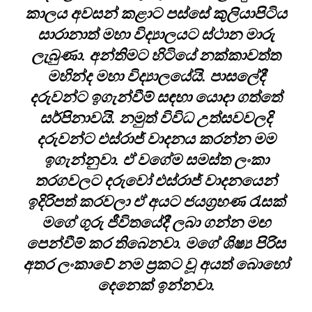
කාලය අවසන් කළාට පස්සේ කුලියාපිටිය
සාරානාත් මහා විද්‍යාලයට ස්ථාන මාරු
ලැබුණා. අන්තිමට හිටියේ නක්කාවත්ත
මහින්ද මහා විද්‍යාලයේයි. පාසලේදී
දරුවන්ට ඉගැන්වීම් සඳහා යොදා ගත්තේ
සර්පිනාවයි. නමුත් විවිධ උත්සවවලදි
දරුවන්ට එස්රාජ් වාදනය කරන්න මම
ඉගැන්නුවා. ඒ වගේම සමස්ත ලංකා
තරගවලට දරුවෝ එස්රාජ් වාදනයෙන්
ඉදිරිපත් කරවලා ඒ අයට ජයග්‍රහණ රැසක්
මගේ ගුරු ජීවිතයේදී ලබා ගන්න මඟ
පෙන්වීම් කර තිබෙනවා. මගේ ශිෂ්‍ය පිරිස
අතර ලංකාවේ නම ප්‍රකට වූ අයත් බොහෝ
දෙනෙක් ඉන්නවා.