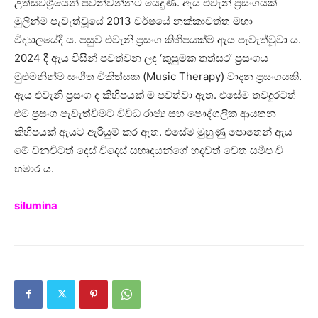
උත්සවශ්‍රීයෙන් පවන්වන්නට යෙදුණි. ඇය එවැනි ප්‍රසංගයක්
මුලින්ම පැවැත්වූයේ 2013 වර්ෂයේ නක්කාවත්ත මහා
විද්‍යාලයේදී ය. පසුව එවැනි ප්‍රසංග කිහිපයක්ම ඇය පැවැත්වූවා ය.
2024 දී ඇය විසින් පවත්වන ලද ‘කුසුමක තත්සර’ ප්‍රසංගය
මුළුමනින්ම සංගීත චිකිත්සක (Music Therapy) වාදන ප්‍රසංගයකි.
ඇය එවැනි ප්‍රසංග ද කිහිපයක් ම පවත්වා ඇත. එසේම තවදුරටත්
එම ප්‍රසංග පැවැත්වීමට විවිධ රාජ්‍ය සහ පෞද්ගලික ආයතන
කිහිපයක් ඇයට ඇරියුම් කර ඇත. එසේම මුහුණු පොතෙන් ඇය
මේ වනවිටත් දෙස් විදෙස් සහෘදයන්ගේ හදවත් වෙත සමීප වී
හමාර ය.
silumina