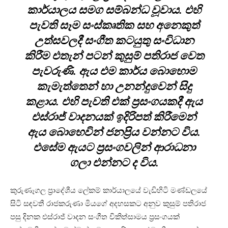
කාර්යාලය සමග සම්බන්ධ වූවාය. එහි
පැවති සෑම සංස්කෘතික සහ අනෙකුත්
උත්සවලදී සංගීත කටයුතු සංවිධාන
කිරීම එතැන් පටන් කුසුම් පතිරාජ වෙත
පැවරුණි. ඇය එම කාර්ය බොහොම
කැමැත්තෙන් හා උනන්දුවෙන් සිදු
කළාය. එහි පැවති එක් ප්‍රසංගයකදී ඇය
එස්රාජ් වාදනයක් ඉදිරිපත් කිරීමෙන්
ඇය බොහෙවින් ජනප්‍රිය වන්නට විය.
එසේම ඇයට ප්‍රසංගවලින් ආරාධනා
ගලා එන්නට ද විය.
කුරුණෑගල ප්‍රාදේශීය ලේකම් කාර්යාලයේ වැඩිහිටි මණ්ඩලයේ
සිටි සඳවතී රාජකරුණා මියගේ අදහසකට අනුව කුසුම් පතිරාජ
පසු දිනක එස්රාජ් වාදන සංගීත චිකිත්සාමය ප්‍රසංගයක්