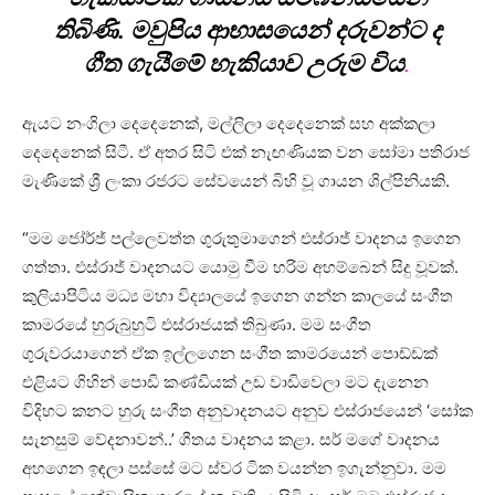
තිබිණි. මවුපිය ආභාසයෙන් දරුවන්ට ද
ගීත ගැයීමේ හැකියාව උරුම විය
.
ඇයට නංගිලා දෙදෙනෙක්, මල්ලිලා දෙදෙනෙක් සහ අක්කලා
දෙදෙනෙක් සිටී. ඒ අතර සිටි එක් නැඟණියක වන සෝමා පතිරාජ
මැණිකේ ශ්‍රී ලංකා රජරට සේවයෙන් බිහි වූ ගායන ශිල්පිනියකි.
“මම ජෝර්ජ් පල්ලෙවත්ත ගුරුතුමාගෙන් එස්රාජ් වාදනය ඉගෙන
ගත්තා. එස්රාජ් වාදනයට යොමු වීම හරිම අහම්බෙන් සිදු වූවක්.
කුලියාපිටිය මධ්‍ය මහා විද්‍යාලයේ ඉගෙන ගන්න කාලයේ සංගීත
කාමරයේ හුරුබුහුටි එස්රාජයක් තිබුණා. මම සංගීත
ගුරුවරයාගෙන් ඒක ඉල්ලගෙන සංගීත කාමරයෙන් පොඩ්ඩක්
එළියට ගිහින් පොඩි කණ්ඩියක් උඩ වාඩිවෙලා මට දැනෙන
විදිහට කනට හුරු සංගීත අනුවාදනයට අනුව එස්රාජයෙන් ‘සෝක
සැනසුම් වේදනාවන්..’ ගීතය වාදනය කළා. සර් මගේ වාදනය
අහගෙන ඉඳලා පස්සේ මට ස්වර ටික වයන්න ඉගැන්නුවා. මම