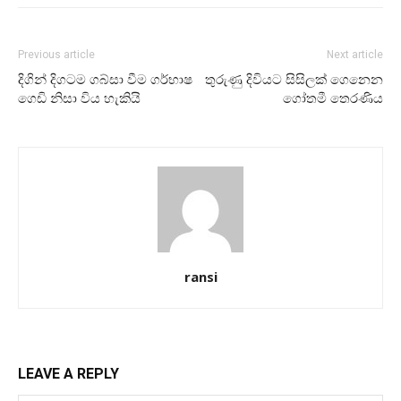
Previous article
Next article
දිගින් දිගටම ගබ්සා වීම ගර්භාෂ
තුරුණු දිවියට සිසිලක් ගෙනෙන
ගෙඩි නිසා විය හැකියි
ගෝතමී තෙරණිය
ransi
LEAVE A REPLY