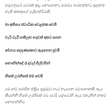
හමුවනුයේ යටපත් කළ නොහෙනා, පරාජය බාරගන්නට සූදානම්
නැති කතකගේ මැදිහත්වීමකි.
මා අතිශය ජවාධික වෙළඹක වෙමි
වැටි වැටී හතිලන හදවත් අතට ගෙන
වේගය දෙගුණකොට ඇදගෙන දුවමි
නොනින්දේ රෑ දවල් ගිල්වමින්
හිසත් උරහිසත් මම වෙමි
මේ නම් පරාජිත ස්ත්‍රිය පුපුරුවා හැර නැගෙන මොහොතකි. ඇය
කියන්නී හිසත් උරහිසත් මම වෙමි යනුවෙනි. ඇය එතැනින් නතර
නොවන්නීය.