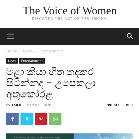
The Voice of Women
DISCOVER THE ART OF PUBLISHING
Home
News
Entertainment
News
Entertainment
මළා කියා හිත තදකර
සිටින්නද – උපෙකලා
අතුකෝරළ
By
ransi
-
March 30, 2026
249
0