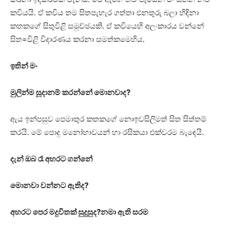
කවියයි. ඒ කවිය තම සිතපැහැර ගත්තා එනතුරු බලා හිඳිනා
කතකගේ සිතුවිළි සමුච්ඡයකි. ඒ කවියෙහි අලංකාරය වන්නේ
සිත=විළි විදාරණය කරනා සමත්කමෙහිය.
ඉතින් මං
මුලින්ම ‍සූදානම් කරන්නේ මොනවාද
?
ඇය ඉන්පසුව පෙමාතුර කතකගේ නොඉවසිලිමත් සිත සිත්තම්
කරයි. මේ පොදු මනෝභාවයන් හා රසිකයා එක්වරම බැඳෙයි.
දැන් ඔබ රෑ අහරට ගන්නේ
මොනවා වන්නට ඇතිද?
අහරට පෙර මදුවිතක් සුදුසුද?
නමා ඇති සරම