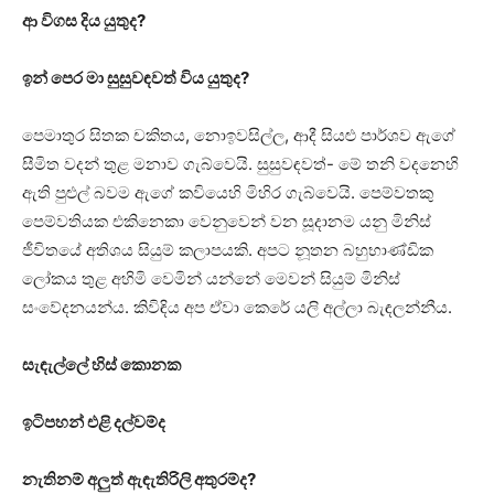
ආ විගස දිය යුතුද?
ඉන් පෙර මා සුසුවඳවත් විය යුතුද?
පෙමාතුර සිතක චකිතය, නොඉවසිල්ල, ආදී සියළු පාර්ශව ඇගේ
සීමිත වදන් තුළ මනාව ගැබ්වෙයි. සුසුවඳවත්- මේ තනි වදනෙහි
ඇති පුළුල් බවම ඇගේ කවියෙහි මිහිර ගැබ්වෙයි. පෙම්වතකු
පෙම්වතියක එකිනෙකා වෙනුවෙන් වන සූදානම යනු මිනිස්
ජීවිතයේ අතිශය සියුම් කලාපයකි. අපට නූතන බහුභාණ්ඩික
ලෝකය තුළ අහිමි වෙමින් යන්නේ මෙවන් සියුම් මිනිස්
සංවේදනයන්ය. කිවිඳිය අප ඒවා කෙරේ යලි අල්ලා බැඳලන්නීය.
සැඳැල්ලේ හිස් කොනක
ඉටිපහන් එළි දල්වම්ද
නැතිනම් අලුත් ඇඳැතිරිලි අතුරම්ද?