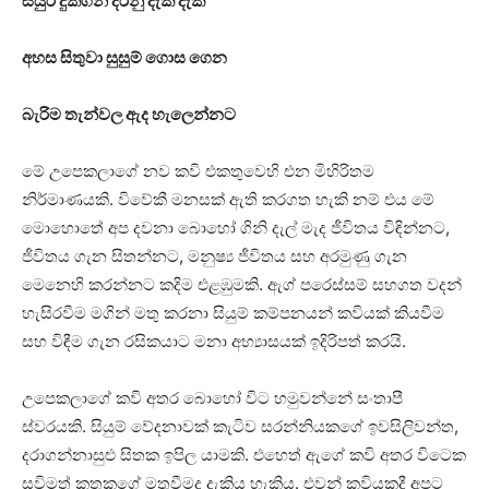
සයුර දුක්ගිනි දරනු දැක දැක
අහස සිතුවා සුසුම් ගොස ගෙන
බැරිම තැන්වල ඇද හැලෙන්නට
මේ උපෙකලාගේ නව කවි එකතුවෙහි එන මිහිරිතම
නිර්මාණයකි. විවේකී මනසක් ඇති කරගත හැකි නම් එය මේ
මොහොතේ අප දවනා බොහෝ ගිනි දැල් මැද ජීවිතය විඳින්නට,
ජීවිතය ගැන සිතන්නට, මනුෂ්‍ය ජීවිතය සහ අරමුණු ගැන
මෙනෙහි කරන්නට කදිම එළඹුමකි. ඇග් පරෙස්සම් සහගත වදන්
හැසිරවීම මගින් මතු කරනා සියුම් කම්පනයන් කවියක් කියවීම
සහ විඳීම ගැන රසිකයාට මනා අභ්‍යාසයක් ඉදිරිපත් කරයි.
උපෙකලාගේ කවි අතර බොහෝ විට හමුවන්නේ සංතාපී
ස්වරයකි. සියුම් වේදනාවක් කැටිව සරන්නියකගේ ඉවසිලිවන්ත,
දරාගන්නාසුළු සිතක ඉපිල යාමකි. එහෙත් ඇගේ කවි අතර විටෙක
සවිමත් කතකගේ මතුවීමද දැකිය හැකිය. එවන් කවියකදී අපට