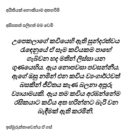
අයිතියක් නොකියාම අතහරිමි
අසිපතත් පලිහත් මම වෙමි
උපෙකලාගේ කවියෙහි ඇති සුන්දරත්වය
රැඳෙනුයේ ඒ සෑම කවියකම පාහේ
ගැබ්වන හද මතින් ලිස්සා යන
ගුණයෙහිය. ඇය නොපවසා පවසන්නීය.
ඇගේ ඔසු නමින් එන කවිය ව්‍යංගාර්ථවත්
බසකින් ජීවිතය කැණ බලනා අපූරු
ව්‍යායාමයකි. ඇය තම කවිය අරඹන්නේම
රසිකයාට කවිය අත හරින්නට බැරි වන
බැඳීමක් ඇති කරමිනි.
ඉස්මුරුත්තාවෙන්ය ඒ ගස්