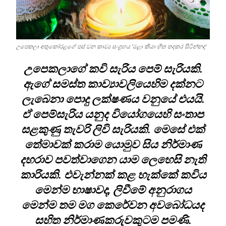
උපෙකලා අතුකෝරළගේ පස් වන කාව්‍ය සංග්‍රහය ‘මළා කියා හිත තදකර සිටින්නද’
උපෙකලාගේ කවි සැරිය පෙම් සැරියකි.
ඇගේ සමස්ත කාව්‍යාවලියෙහිම දක්නට
ලැබෙනා පොදු ලක්ෂණය වනුයේ එයයි.
ඒ පෙම්සැරිය යනුද වියෝගයෙහි සංතාප
සළකුණු තැවරි ලිවි සැරියකි. මෙසේ එක්
තේමාවක් කරාම යොමුව සිය නිර්මාණ
දහරාව පවත්වාගෙන යාම ලෙහෙසි නැති
කාරියකි. එවැන්නක් කළ හැක්කේ කවිය
මෙන්ම භාෂාවද, ලිවීමේ අනුරාගය
මෙන්ම තම මග කෙරේවන අවබෝධයද
සහිත නිර්මාණකරුවකුටම පමණි.