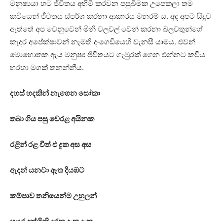
මනුෂ්‍යයා හට ජීවිතය අහිමි කරවන පසුබිමක උපෙකලා තම
කවියෙන් ජීවිතය ස්පර්ශ කරනා ආකාරය මනරම් ය. අද අපට සිදුව
ඇත්තේ අප වෙනුවෙන් මිනී වලවල් වෙන් කරනා බලවතුන්ගේ
කෑදර අපේක්ෂාවන් නැමති දංගෙඩියෙහි වැනසී යාමය. එවන්
මොහොතක ඇය මනුෂ්‍ය ජීවිතයට ගැඹුරක් ගෙන එන්නට කවිය
හරහා මගක් තනන්නීය.
දහස් හදකින් නැගෙන සෝකා
තබා ගිය පසු වෙරළ අයිනක
රළින් රළ විත් එ දුක අස අස
ඇදන් යනවා ඈත දියඹට
කම්පාව තනියෙන්ම උහුලන්