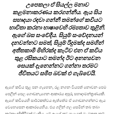
උපෙකලා ඒ සියල්ල මනාව
කළමනාකරණය කරගන්නීය. ඇය සිය
සහෘදයා රඳවා ගන්නී තමන්ගේ කවියට
භාවිතා කරනා භාෂාවෙහි රම්‍යතාව තුළිනි.
ඇගේ බස සංවේදීය. සියුම් සංවේදනයන්
දනවන්නට සමත්, සියුම් රිදුමක්ද සමගින්
අතීතකාමී මිහිරක්ද කැටිව එන ඒ කවිය
තුළ රසිකයාට තමන්ද ඊට අනන්‍යවන
සෙයක් දැනෙන්නට ගන්නා තරමට
ජීවිතයට සමීප බවක් එ ගැබ්වෙයි.
ඇගේ කවිය තුළ පන ගැහෙන, රළ නගන වියපත් නොවන පෙම
පෙලින් පෙල ගොඩනැගෙන ආකාරය අපූරු සහෘදාමන්ත්‍රණයකි.
ඇගේ කවියෙහි සාර්ථකත්වය ඇත්තේම ඒ ගොඩනගන්නට ඇය
වෙහෙසෙන ආකාරයෙහිය. එය ගලින් ගල සෙමින් තබ තබා
කරනා ඉදිකිරීමක් වැනිය. මේ ඇගේ තව පැයෙන් මං ඔතන නම්