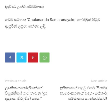
(ප්‍රවීණ ග්‍රන්ථ පරිවර්තක)
මෙම සටහන ‘Chulananda Samaranayake’ ෆේස්බුක් පිටුව
ඇසුරින් උපුටා ගන්නා ලදී.
Previous article
Next article
ලාංකික සහෝදරියන්ගේ
ඉතිහාසයේ පළමු වරට ‘සිනමා
විමුක්තියේ රාව නංවන “දුර
කැමරාකරණය’ සඳහා ඔස්කාර්
දසුනක හිරු ගිනි ගෙන”
සම්මානය කාන්තාවකට!