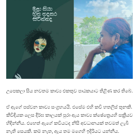
උපෙකලා සිය නවතම කාව්‍ය එකතුව පාඨකයාට තිළිණ කර තිබේ.
ඒ ඇගේ පස්වන කාව්‍ය සංග්‍රහයයි. එසේම එහි කවි හතලිස් තුනකි.
කිවිඳියක ලෙස දීර්ඝ කාලයක් පුරා ඇය කාව්‍ය ක්ෂේත්‍රෙයහි සක්‍රීයව
හිඳින්නීය. එහෙත් ඇගේ කවියටද නිසි අවධානයක් තවමත් ලැබී
නැති සෙයකි. කම් නැත, ඇය තම මගෙහි ඉදිරියට යන්නීය.