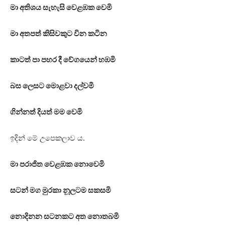
මා අතිශය සැහැසි වෙළඹක වෙමි
මා අතපත් කිසිවකුට වින කටින
කාටත් පා පහර දී වේගයෙන් හඹමි
බස ලෙසට මොළවා දල්වමි
ගින්නත් දියත් මම වෙමි
ඉදින් මේ උපෙකලාව ය.
මා පරාජිත වෙළඹක නොවෙමි
සටන් මග මුරකා නූලටම සකසමි
නොදිනන සටනකට අත නොතබමි