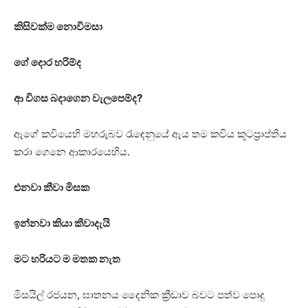
කිසිවක්ම නොවිමසා
ගේ දොර හරිම්ද
ආ විගස බදාගෙන වැලපෙම්ද?
ඇගේ කවියෙහි මහරුබව රැඳෙනුයේ ඇය තම කවිය කූටප්‍රාප්තිය
කරා ගෙනෙ ආකාරයෙහිය.
එනවා කීවා මිසක
ඉන්නවා කියා කීවාදැයි
මට හරියට ම මතක නැත
මිසයිල් රජයන, ඝාතනය දෛනික ක්‍රීඩාව බවට පත්ව පොදු