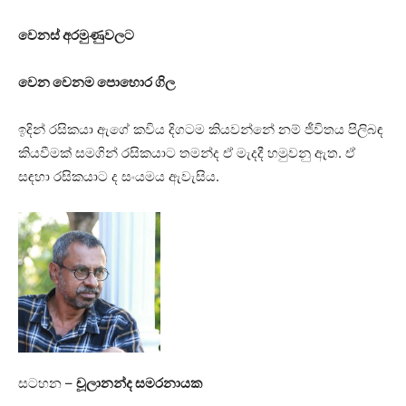
වෙනස් අරමුණුවලට
වෙන වෙනම පොහොර ගිල
ඉදින් රසිකයා ඇගේ කවිය දිගටම කියවන්නේ නම් ජීවිතය පිලිබඳ
කියවීමක් සමගින් රසිකයාට තමන්ද ඒ මැදදී හමුවනු ඇත. ඒ
සඳහා රසිකයාට ද සංයමය ඇවැසිය.
සටහන –
චූලානන්ද සමරනායක