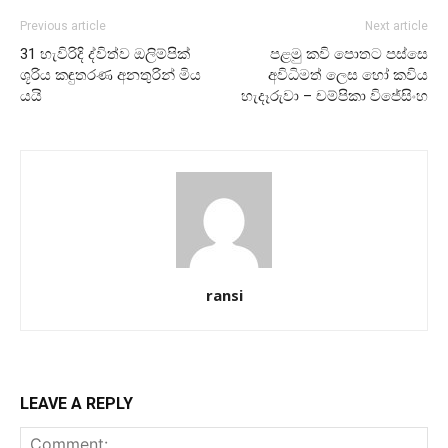
Previous article
Next article
31 හැවිරිදි ද්විත්ව ඔලිම්පික්
පළමු කවි පොතට පස්සෙ
ශූරිය කඳුතරණ අනතුරින් මිය
අවිධිමත් ලෙස හෝ කවිය
යයි
හැදෑරුවා – චම්පිකා විජේසිංහ
ransi
LEAVE A REPLY