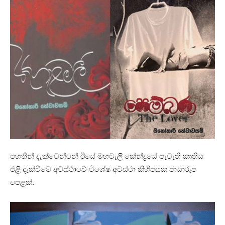
පහතින් දැක්වෙන්නේ ඊයේ මහවැලි කේන්ද්‍රයේ පැවැති කෘතිය
එළි දැක්වීමේ අවස්ථාවේ විශේෂ අවස්ථා කිහිපයක ඡායාරූප
පෙළක්.