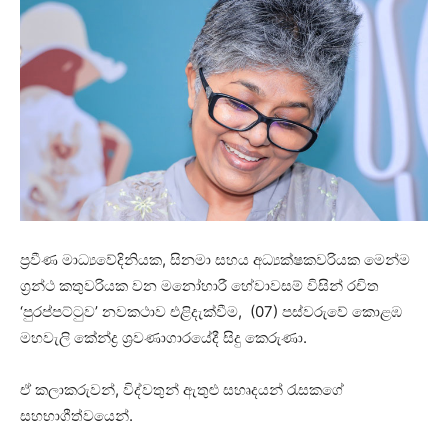
ප්‍රවීණ මාධ්‍යවේදිනියක, සිනමා සහය අධ්‍යක්ෂකවරියක මෙන්ම
ග්‍රන්ථ කතුවරියක වන මනෝහාරී හේවාවසම් විසින් රචිත
‘පුරප්පට්ටුව’ නවකථාව එළිදැක්වීම, (07) පස්වරුවේ කොළඹ
මහවැලි කේන්ද්‍ර ශ්‍රවණාගාරයේදී සිදු කෙරුණා.
ඒ කලාකරුවන්, විද්වතුන් ඇතුළු සහෘදයන් රැසකගේ
සහභාගීත්වයෙන්.