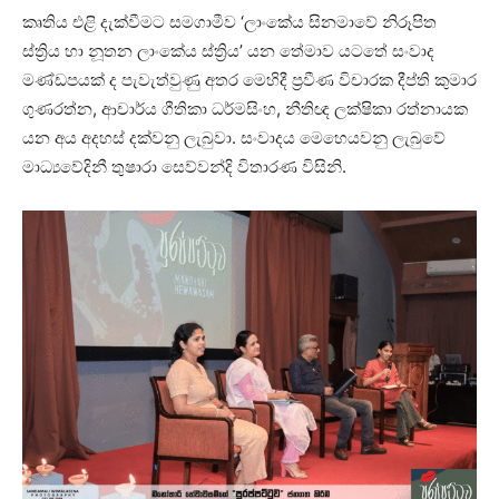
කෘතිය එළි දැක්වීමට සමගාමීව ‘ලාංකේය සිනමාවේ නිරූපිත
ස්ත්‍රිය හා නූතන ලාංකේය ස්ත්‍රිය’ යන තේමාව යටතේ සංවාද
මණ්ඩපයක් ද පැවැත්වුණු අතර මෙහිදී ප්‍රවීණ විචාරක දීප්ති කුමාර
ගුණරත්න, ආචාර්ය ගීතිකා ධර්මසිංහ, නීතිඥ ලක්ෂිකා රත්නායක
යන අය අදහස් දක්වනු ලැබුවා. සංවාදය මෙහෙයවනු ලැබුවේ
මාධ්‍යවේදිනී තුෂාරා සෙව්වන්දි විතාරණ විසිනි.