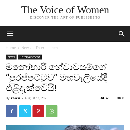
The Voice of Women
DISCOVER THE ART OF PUBLISHING
Home
News
Entertainment
News
Entertainment
මනෝහාරී හේවාවසම්ගේ
“පුරප්පට්ටුව” මහවැලියේදී
එළිදැක්වෙයි!
By
ransi
-
August 11, 2025
406
0