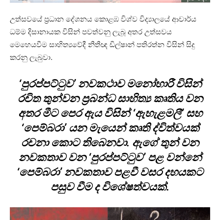
උත්සවයේ ප්‍රධාන දේශනය කොළඹ විශ්ව විද්‍යාලයේ ආචාර්ය
ධම්ම දිසානායක විසින් පවත්වනු ලැබූ අතර උත්සවය
මෙහෙයවීම සාහිත්‍යවේදී නීතීඥ ඩිල්ෂාන් පතිරත්න විසින් සිදු
කරනු ලැබුවා.
‘පුරප්පට්ටුව’ නවකථාව මනෝහාරී විසින්
රචිත තුන්වන ප්‍රබන්ධ සාහිත්‍ය කෘතිය වන
අතර මීට පෙර ඇය විසින් ‘ඇහැළමලී’ සහ
‘පෙම්බරා’ යන මැයෙන් කෘති ද්විත්වයක්
රචනා කොට තිබෙනවා. ඇගේ තුන් වන
නවකතාව වන ‘පුරප්පට්ටුව’ පළ වන්නේ
‘පෙම්බරා’ නවකතාව පළවී වසර දහයකට
පසුව වීම ද විශේෂත්වයක්.