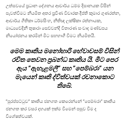
උත්සවයේ ප්‍රධාන දේශනය ආචාර්ය ධම්ම දිසානයක විසින්
පැවත්වීමට නියමිත අතර ප්‍රවීණ විචාරක දීප්ති කුමාර ගුණරත්න,
ආචාර්ය ගීතිකා ධර්මසිංහ, නීතිඥ ලක්ෂිකා රත්නායක,
මාධ්‍යවේදිනී තුෂාරා සෙව්වන්දි විතාරණ සංවාද මණ්ඩපය
නියෝජනය කරමින් මීට සහභාගී වීමට නියමිතයි.
මෙම කෘතිය මනෝහාරි හේවාවසම් විසින්
රචිත තෙවන ප්‍රබන්ධ කෘතිය යි. මීට පෙර
ඇය ”ඇහැළමලී” සහ ”පෙම්බරා” යන
මැයෙන් කෘති ද්විත්වයක් රචනාකොට
තිබේ.
”පුරප්පට්ටුව” කෘතිය ජනගත කෙරෙන්නේ ”පෙම්බරා” කෘතිය
ජනගත කර වසර දහයක් ඉක්ම වීමෙන් පසුව වීම ද
විශේෂත්වයක්.