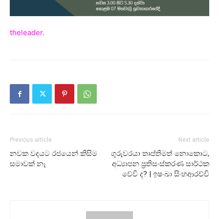
theleader.
Previous article
Next article
නවක වදයට රජයෙන් කිසිම
ගුරුවරයා තෘප්තිමත් නොකොට,
සමාවක් නෑ
අධ්‍යාපන ප්‍රතිසංස්කරණ සාර්ථක
වේවි ද? | ඉෂංඛා සිංහආරච්චි