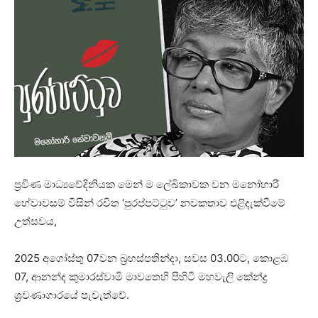
ප්‍රවීණ මාධ්‍යවේදිනියක මෙන් ම ලේඛිකාවක වන මනෝහාරී
හේවාවසම් විසින් රචිත ‘පුරප්පට්ටුව’ නවකතාව එළිදැක්වීමේ
උත්සවය,
2025 අගෝස්තු 07වන බ්‍රහස්පතින්දා, සවස 03.00ට, කොළඹ
07, ආනන්ද කුමාරස්වාමි මාවතෙහි පිහිටි මහවැලි කේන්ද්‍ර
ශ්‍රවණාගාරයේ පැවැත්වේ.