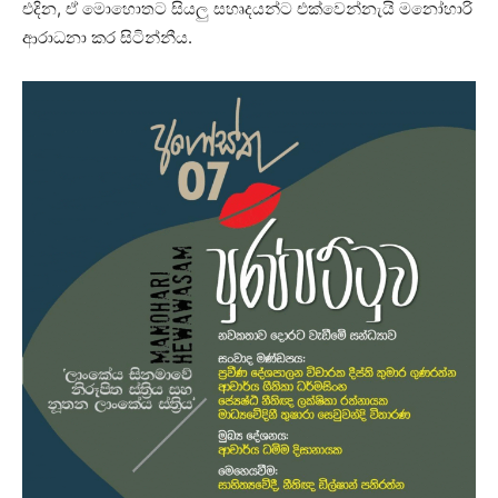
එදින, ඒ මොහොතට සියලු සහෘදයන්ට එක්වෙන්නැයි මනෝහාරි
ආරාධනා කර සිටින්නීය.