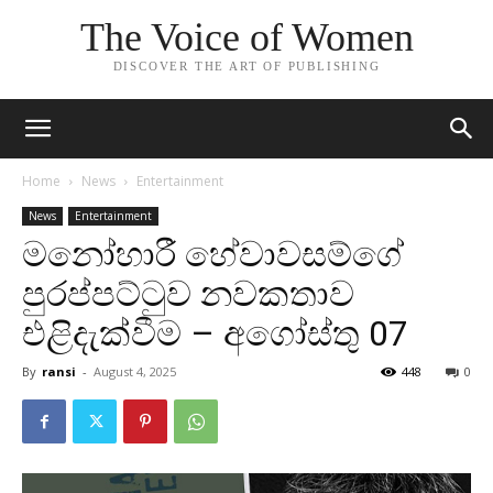
The Voice of Women
DISCOVER THE ART OF PUBLISHING
Home
News
Entertainment
News
Entertainment
මනෝහාරී හේවාවසම්ගේ
පුරප්පට්ටුව නවකතාව
එළිදැක්වීම – අගෝස්තු 07
By
ransi
-
August 4, 2025
448
0