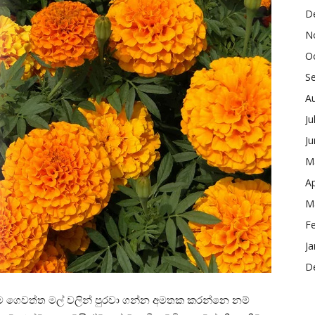
D
N
O
S
A
Ju
J
M
Ap
M
F
Ja
D
ාම ගෙවත්ත මල් වලින් පුරවා ගන්න අමතක කරන්නෙ නම්