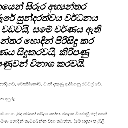
ෙන් සිරුර අභ්‍යන්තර
රුරේ සුන්දරත්වය වර්ධනය
ය වඩවයි, සමේ වර්ණය ඇති
යන්තර හොඳින් පිරිසිදු කර
ය සිදුකරවයි, කිරිපණු
පණුවන් විනාශ කරවයි.
න්දියාව, මෙක්සිකෝව, වැනි දකුණු ආසියානු රටවල් වේ.
නා අයුරු;
ක් ගෙන ,මද පවනේ වේලා ගන්න. එලෙස වියළුණු මල් පෙති
මණ හොඳින් තැම්බෙන්න වසා තබන්න. (මේ සඳහා තැඹිලි