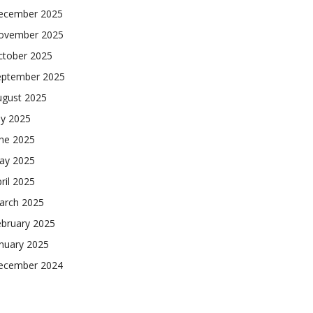
ecember 2025
ovember 2025
ctober 2025
eptember 2025
ugust 2025
ly 2025
une 2025
ay 2025
ril 2025
arch 2025
ebruary 2025
nuary 2025
ecember 2024