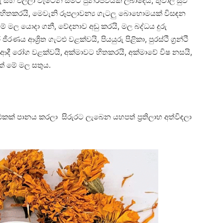
ුරු සහ එල්ලා වැටෙන සමට පුනර්ජීවයක් ලබාදෙයි, තුවාල සුව
මට හිතකරයි, මෙවැනි රූපලාවන්‍ය ගැටලු බොහොමයක් විසඳන
මල යොදා ගනී, වේදනාව අඩු කරයි, මල බද්ධය දුරු
ණය ආශ්‍රිත ගැටළු වළක්වයි, පියයුරු පිළිකා, පුරස්ථි ග්‍රන්ථි
ාව ආදී රෝග වළක්වයි, අක්මාවට හිතකරයි, අක්මාවේ විෂ නසයි,
ක් මේ මල සතුය.
ක් පානය කරලා සිරුරට ලැබෙන යහපත් ප්‍රතිලාභ අත්විඳලා