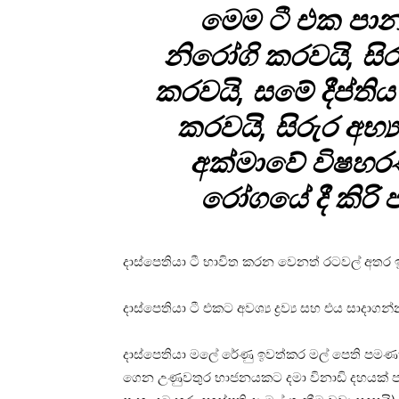
මෙම ටී එක පානය
නිරෝගි කරවයි, සි
කරවයි, සමේ දීප්ති
කරවයි, සිරුර අභ්‍
අක්මාවේ විෂහරණ
රෝගයේ දී කිරි 
දාස්පෙතියා ටී භාවිත කරන වෙනත් රටවල් අතර ඉ
දාස්පෙතියා ටී එකට අවශ්‍ය ද්‍රව්‍ය සහ එය සාදාගන්
දාස්පෙතියා මලේ රේණු ඉවත්කර මල් පෙති පමණ
ගෙන උණුවතුර භාජනයකට දමා විනාඩි දහයක් ප