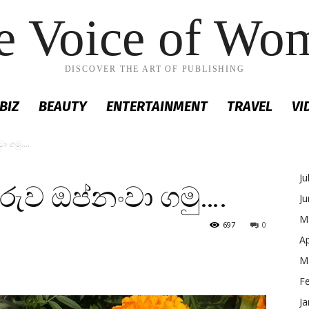
e Voice of Wo
DISCOVER THE ART OF PUBLISHING
BIZ
BEAUTY
ENTERTAINMENT
TRAVEL
VI
වා ගමු….
Ju
 රුව ඔප්නංවා ගමු….
J
M
697
0
Ap
M
F
Ja