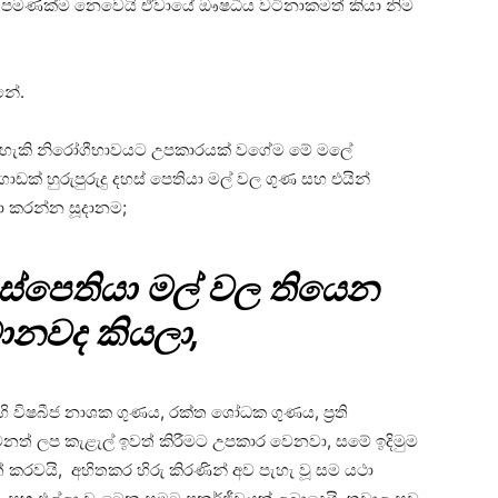
න පමණක්ම නෙවෙයි ඒවායේ ඖෂධීය වටිනාකමත් කියා නිම
්නේ.
 හැකි නිරෝගීභාවයට උපකාරයක් වගේම මේ මලේ
ඩක් හුරුපුරුදු දහස් පෙතියා මල් වල ගුණ සහ එයින්
ා කරන්න සූදානම;
දාස්පෙතියා මල් වල තියෙන
ොනවද කියලා,
 විෂබීජ නාශක ගුණය, රක්ත ශෝධක ගුණය, ප්‍රති
නත් ලප කැළැල් ඉවත් කිරීමට උපකාර වෙනවා, සමේ ඉදිමුම
ත් කරවයි, අහිතකර හිරු කිරණින් අව පැහැ වූ සම යථා