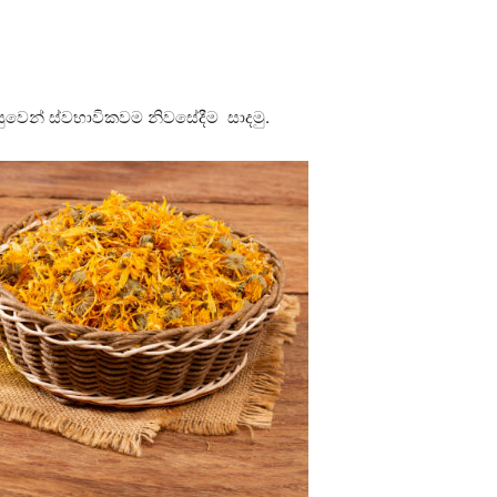
ුවෙන් ස්වභාවිකවම නිවසේදීම සාදමු.