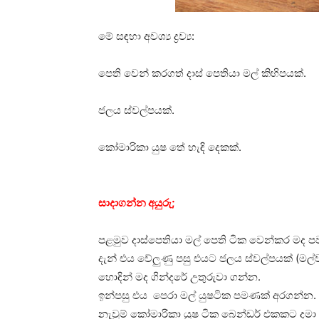
මේ සඳහා අවශ්‍ය ද්‍රව්‍ය:
පෙති වෙන් කරගත් දාස් පෙතියා මල් කිහිපයක්.
ජලය ස්වල්පයක්.
කෝමාරිකා යුෂ තේ හැඳි දෙකක්.
සාදාගන්න අයුරු;
පළමුව දාස්පෙතියා මල් පෙති ටික වෙන්කර මද
දැන් එය වේලුණු පසු එයට ජලය ස්වල්පයක් (මල්
හොඳින් මද ගින්දරේ උතුරුවා ගන්න.
ඉන්පසු එය පෙරා මල් යුෂටික පමණක් අරගන්න.
නැවුම් කෝමාරිකා යුෂ ටික බෙන්ඩර් එකකට දමා එ