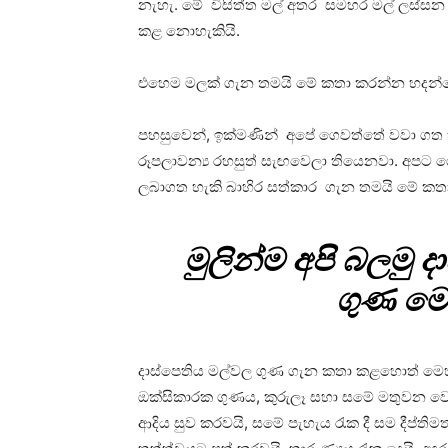
නැහැ. මේ විසිත්ත මල් අතර සමහර මල් ලස්ස
කළ නොහැකියි.
එහෙම මලක් ගැන තමයි මේ කතා කරන්න හදන
පහසුවෙන්, ඉක්මණින් අපේ ගෙවත්තේ වවා ගත
රූපලාවන්‍ය රහසුත් සැඟවෙලා තියෙනවා. අපට ගො
ලබාගත හැකි බාහිර සත්කාර ගැන තමයි මේ කත
මුලින්ම අපි බලමු 
ගුණ ම
දාස්පෙතිය මල්වල ගුණ ගැන කතා කළහොත් මෙහි
ඔක්සිකාරක ගුණය, කුරුලෑ සහා සමේ මතුවන වෙ
ආදිය සුව කරවයි, සමේ පැහැය රැක දී සම දීප්තිම