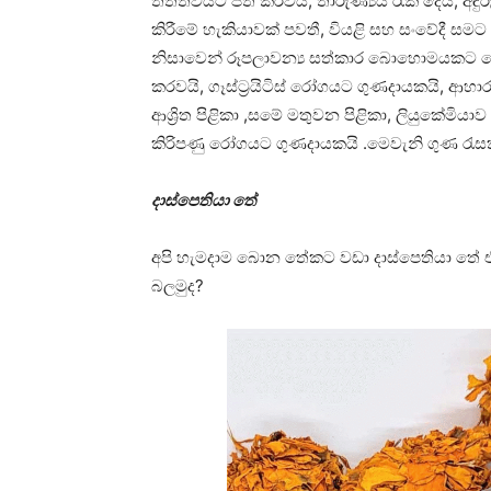
තත්ත්වයට පත් කරවයි, තාරුණ්‍යය රැක දෙයි, අඳ
කිරීමේ හැකියාවක් පවතී, වියළි සහ සංවේදී ස
නිසාවෙන් රූපලාවන්‍ය සත්කාර බොහොමයකට මේ 
කරවයි, ගෑස්ට්‍රයිටිස් රෝගයට ගුණදායකයි, ආහාර ජීර
ආශ්‍රිත පිළිකා ,සමේ මතුවන පිළිකා, ලියුකේමිය
කිරිපණු රෝගයට ගුණදායකයි .මෙවැනි ගුණ රැස
දාස්පෙතියා තේ
අපි හැමදාම බොන තේකට වඩා දාස්පෙතියා තේ එක
බලමුද?