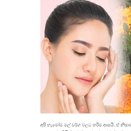
අපි හැමෝම මල් වර්ග වලට හරිම ආසයි. ඒ නිස