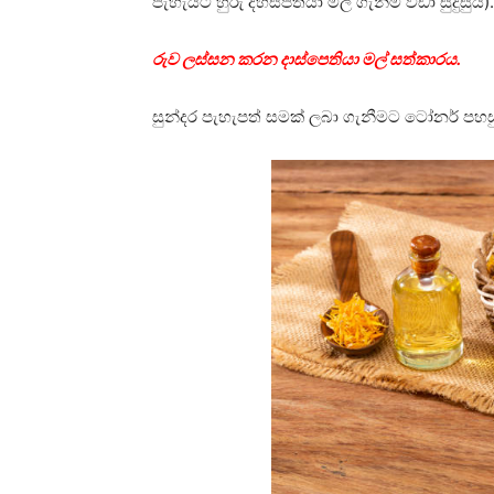
පැහැයට හුරු දහස්පතියා මල් ගැනීම වඩා සුදුසුයි).
රුව ලස්සන කරන දාස්පෙතියා මල් සත්කාරය.
සුන්දර පැහැපත් සමක් ලබා ගැනීමට ටෝනර් පහස