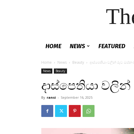
Th
HOME
NEWS
FEATURED
Home
News
Beauty
දාස්පෙතියා වලින් රුව ඔප්නං
News
Beauty
දාස්පෙතියා වලින්
By
ransi
-
September 16, 2025