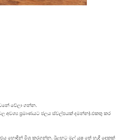
 පවනේ වේලා ගන්න.
වල අවශ්‍ය ප්‍රමාණයට ජලය ස්වල්පයක් දමන්න).එකතු කර
ය හොඳින් මිශ්‍ර කරගන්න. ඊළඟට මල් යුෂ තේ හැඳි දෙකක්