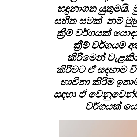
හඳුනාගත යුතුමයි.
සහිත සමක් නම් ම
ක්‍රීම් වර්ගයක් යොද
ක්‍රීම් වර්ගය
කිරීමෙන් වැළකි
කිරීමට ඒ සඳහාම විශ
භාවිතා කිරීම ඉතා
සඳහා ඒ වෙනුවෙන්ම 
වර්ගයක් යොද