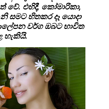
් වේ. එහිදී, කෝමාරිකා,
ැනි සමට හිතකර දෑ යොදා
ආලේපන වර්ග ඔබට භාවිත
 හැකියි.