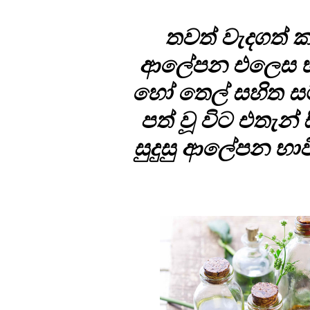
තවත් වැදගත් 
ආලේපන එලෙස භාවි
හෝ තෙල් සහිත සම
පත් වූ විට එතැන්
සුදුසු ආලේපන භාව