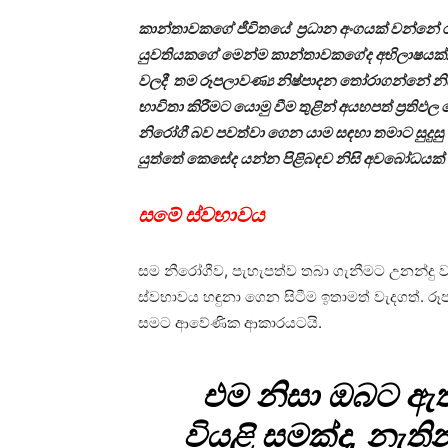
කාන්තාවකගේ ජීවිතයේ ප්‍රධාන අංගයක් වන්නේ ර
යුවතියකගේ මෙන්ම කාන්තාවකගේද අභිලාෂයක්. 
වලදී තම රූපලාවණ්‍ය නිෂ්පාදන තෝරාගන්නේ නිසි
භාවිතා කිරීමට යොමු වීම තුළින් අයහපත් ප්‍රතිඵ
නිරෝගී බව පවත්වා ගෙන යාම සඳහා තමාට සුදු
යුත්තේ කෙසේද යන්න පිළිබඳව නිසි අවබෝධයක් ප
සමේ ස්වභාවය
සම නීරෝගීව, පැහැපත්ව තබා ගැනීමට උනන්දු
ස්වභාවය හඳුනා ගෙන සිටීම ඉතාමත් වැදගත්. ර
සමට ආවේණික ආකාරයටයි.
එම නිසා ඔබට ඇත
වියළි සමක්ද, නැති