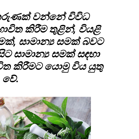
කරුණක් වන්නේ විවිධ
ත කිරීම තුළින්, වියළි
ක්, සාමාන්‍ය සමක් බවට
 සිට සාමාන්‍ය සමක් සඳහා
ිත කිරීමට යොමු විය යුතු
වේ.