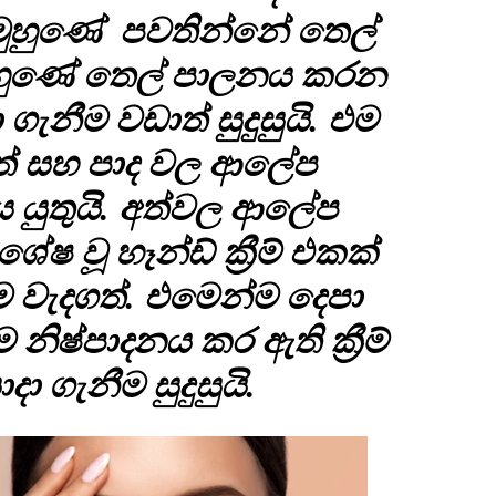
 මුහුණේ පවතින්නේ තෙල්
ුහුණේ තෙල් පාලනය කරන
ා ගැනීම වඩාත් සුදුසුයි. එම
ම අත් සහ පාද වල ආලේප
ය යුතුයි. අත්වල ආලේප
ේෂ වූ හෑන්ඩ් ක්‍රීම් එකක්
ම වැදගත්. එමෙන්ම දෙපා
නිෂ්පාදනය කර ඇති ක්‍රීම්
ා ගැනීම සුදුසුයි.