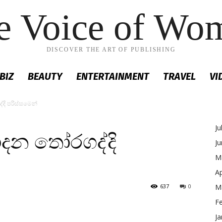
e Voice of Wo
DISCOVER THE ART OF PUBLISHING
BIZ
BEAUTY
ENTERTAINMENT
TRAVEL
VI
්දි පරිස්සමෙන්
Ju
පාදන තෝරගද්දි
J
M
Ap
637
0
M
F
Ja