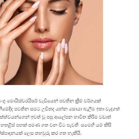
ගු මොයිස්ච‍රයිසර් වැඩියෙන් පවතින ක්‍රීම් වර්ගයක්
නීමේදීද පවතින සමට උචිතද යන්න සොයා බැලීම ඉතා වැදගත්
ත්ත්වයන්ගෙන් ඉවත් වූ පසු ආලේපන භාවිත කිරීම වඩාත්
ින හතළිස් පහක් පමණ ගත වන විට පැවති සමෙහි යම් කිසි
 නිෂ්පාදනයක් ලෙස තහවුරු කර ගත හැකියි.