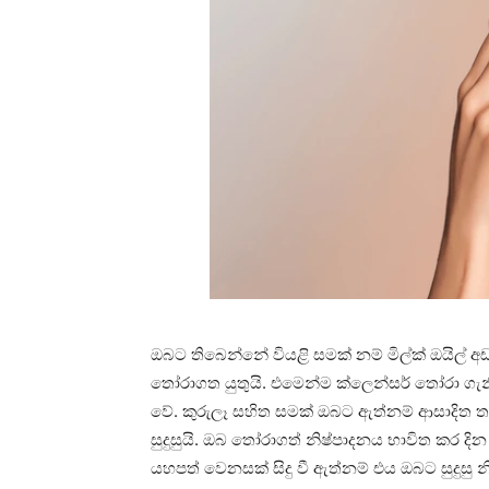
ඔබට තිබෙන්නේ වියළි සමක් නම් මිල්ක් ඔයිල් අඩං
තෝරාගත යුතුයි. එමෙන්ම ක්ලෙන්සර් තෝරා ගැ
වේ. කුරුලෑ සහිත සමක් ඔබට ඇත්නම් ආසාදිත ත
සුදුසුයි. ඔබ තෝරාගත් නිෂ්පාදනය භාවිත කර ද
යහපත් වෙනසක් සිදු වී ඇත්නම් එය ඔබට සුදුසු