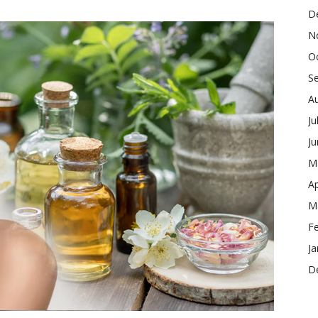
D
N
O
S
A
Ju
J
M
Ap
M
F
Ja
D