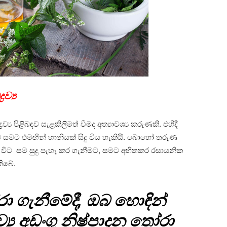
ව්‍ය
්‍ය පිළිබඳව සැළකිලිමත් වීමද අත්‍යාවශ්‍ය කරුණකි. එහිදී
ඔබේ සමට එමඟින් හානියක් සිදු විය හැකියි. බොහෝ තරුණ
 විට සම සුදු පැහැ කර ගැනීමට, සමට අහිතකර රසායනික
තිබේ.
ගැනීමේදී, ඔබ හොඳින්
රව්‍ය අඩංගු නිෂ්පාදන තෝරා