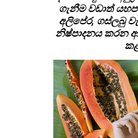
ගැනීම වඩාත් යහපත
අලිපේර, ගස්ලබු ව
නිෂ්පාදනය කරන 
කළ