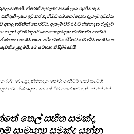
ූපලාවණ්‍යයි. නීරෝගී පැහැපත් සමක් ලබා ගැනීම සෑම
එකී අභිලාෂය ඉටු කර ගැනීමට බොහෝ දෙනා ඇතැම් අවස්ථා
 අනුදැනුමකින් තොරවයි. ඇතැම් විට විවිධ නිෂ්පාදන රැල්ලට
ල ගෙන දුන් අවස්ථාද අපි කොතෙකුත් දැක තිබෙනවා. සමෙහි
සු නිෂ්පාදන තෝරා ගෙන පරිහරණය කිරීමට නම් ඒවා තෝරාගත
ැවතිය යුතුමයි. මේ සටහන ඒ පිළිබඳවයි.
 වන ඔබ, වෙළෙඳ නිෂ්පාදන තෝරා ගැනීමට පෙර සමෙහි
ූපලාවණ්‍ය නිෂ්පාදන බොහෝ විට සකස් කර ඇත්තේ එක් එක්
්තේ තෙල් සහිත සමක්ද,
නම් සාමාන්‍ය සමක්ද යන්න