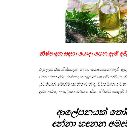
නිෂ්පාදන සඳහා යොදා ගෙන ඇති අමුද්‍ර
රූපලාවණ්‍ය නිෂ්පාදන සඳහා යොදාගෙන ඇති අමුද්‍රව
රසායනික ද්‍රව්‍ය නිෂ්පාදන තුළ අඩංගු වේ නම් 
යුවතියන් මෙන්ම කාන්තාවන් ද, වර්තමානය වන
ද්‍රව්‍ය අඩංගු ආලේපන වර්ග භාවිත කිරීමට පෙළඹී 
ආලේපනයක් තෝරා 
දන්නා හඳුනන අමුද්‍