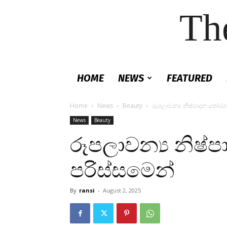
Th
HOME
NEWS
FEATURED
Home
News
Beauty
රූපලාවන්‍ය නිෂ්පාදන තෝරගද
News
Beauty
රූපලාවන්‍ය නිෂ්
පරිස්සමෙන්
By
ransi
-
August 2, 2025