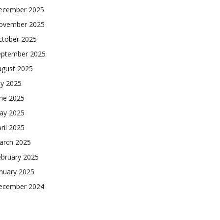
ecember 2025
ovember 2025
ctober 2025
eptember 2025
ugust 2025
ly 2025
une 2025
ay 2025
ril 2025
arch 2025
ebruary 2025
nuary 2025
ecember 2024