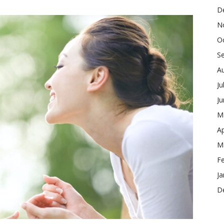
D
N
O
S
A
Ju
J
M
Ap
M
F
Ja
D