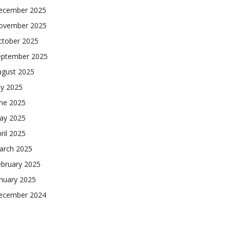
ecember 2025
ovember 2025
ctober 2025
eptember 2025
ugust 2025
ly 2025
une 2025
ay 2025
ril 2025
arch 2025
ebruary 2025
nuary 2025
ecember 2024