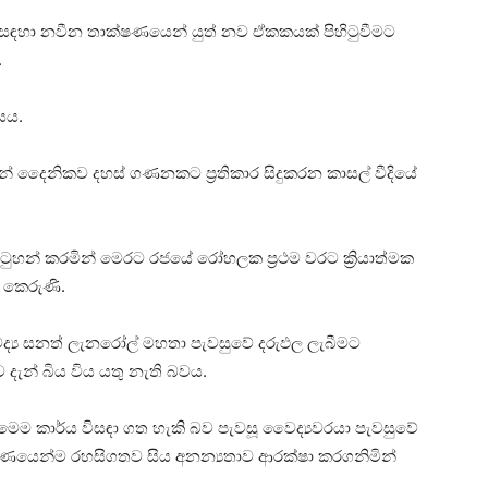
 සඳහා නවීන තාක්ෂණයෙන් යුත් නව ඒකකයක් පිහිටුවීමට
.
සය.
ෙන් දෛනිකව දහස් ගණනකට ප්‍රතිකාර සිදුකරන කාසල් වීදියේ
ුහන් කරමින් මෙරට රජයේ රෝහලක ප්‍රථම වරට ක්‍රියාත්මක
ත කෙරුණි.
්‍ය සනත් ලැනරෝල් මහතා පැවසුවේ දරුඵල ලැබීමට
දැන් බිය විය යතු නැති බවය.
ෙම කාර්ය විසඳා ගත හැකි බව පැවසූ වෛද්‍යවරයා පැවසුවේ
්ණයෙන්ම රහසිගතව සිය අනන්‍යතාව ආරක්ෂා කරගනිමින්