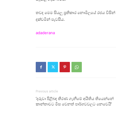
තවද මෙම සියලු ප්‍රතිකාර නොමිලයේ රජය විසින් 
දක්වමින් පැවසීය.
adaderana
Previous article
‘දරුවා පිළිබඳ තීරණ ගැනීමේ අයිතිය තියෙන්නේ
කාන්තාවට මිස වෙනත් පාර්ශවවලට නෙවෙයි’