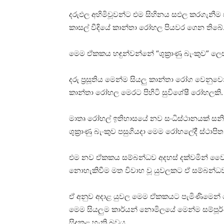
දරුඵල අහිමිවූවන්ට එම සිහිනය සඵල කරගැනීම
කාසල් වීදියේ කාන්තා රෝහල පියවර ගෙන තිබේ
මෙම ඒකකය හඳුන්වන්නේ “ශුක්‍රාණු බැංකුව” ලෙ
දරු ප්‍රසූතිය මෙන්ම සියලු කාන්තා රෝග වෙනුව
කාන්තා රෝහල මෙරට පිහිටි සුවිශේෂී රෝහලකි.
මාතෘ රෝහල් ඉතිහාසයේ නව සංධිස්ථානයක් සනිට
ශුක්‍රාණු බැංකුව පසුගියදා මෙම රෝහලේදී ස්ථාපි
එම නව ඒකකය සම්බන්ධව අදහස් දක්වමින් වෛද
නොහැකිවීම මත විවාහ වූ යුවලකට ඒ සම්බන්ධව 
ඒ අනුව අදාළ යුවල මෙම ඒකකයට පැමිණිමෙන් ම
මෙම සියලුම කාර්යන් නොමිලයේ මෙන්ම සම්පූර
සිදුකළ හැකි බවය.