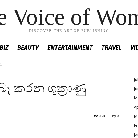
e Voice of Wo
DISCOVER THE ART OF PUBLISHING
BIZ
BEAUTY
ENTERTAINMENT
TRAVEL
VI
ුව
Ju
ෑ කරන ශුක්‍රාණු
J
M
Ap
378
0
M
F
Ja