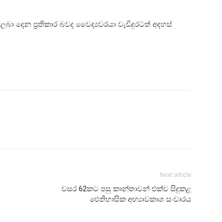
ලබා දෙන ප්‍රතිකාර බවද වෛද්‍යවරයා වැඩිදුරටත් අදහස්
Next article
වසර 62කට පසු කාන්තාවන් එක්ව සිදුකළ
ඓතිහාසික අභ්‍යාවකාශ සංචාරය