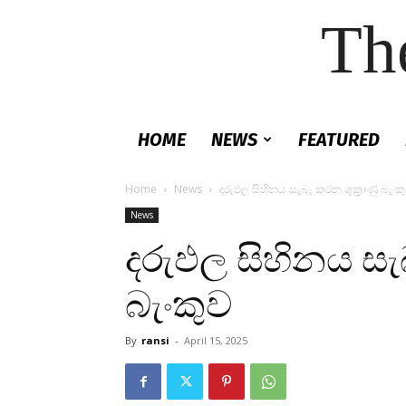
Th
HOME
NEWS
FEATURED
Home
News
දරුඵල සිහිනය සැබෑ කරන ශුක්‍රාණු බැංක
News
දරුඵල සිහිනය සැබ
බැංකුව
By
ransi
-
April 15, 2025