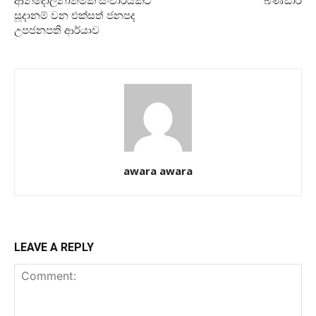
ආන්දෝලනාත්මක සංචාරයකට
බණ්ඩාර
සූදානම් වන එක්සත් ජනපද
උපජනපති ආර්යාව
awara awara
LEAVE A REPLY