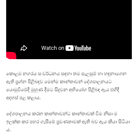
කොළඹ නගරය සංවර්ධනය සඳහා තම සැලසුම් හා හඳුනාගෙන
ඇති ප්‍රශ්න පිළිබඳව මෙන්ම කාන්තාවන් දේශපාලනයට
යොමුවීමේදී මුහුණ දීමට සිදුවන අභියෝග පිළිබඳ ඇය එහිදී
අදහස් පළ කළාය.
දේශපාලනය කරන කාන්තාවන්ට කාන්තාවක් වීම නිසා ම
ඉලක්ක කර පහර ගැසීමේ ප්‍රවණතාවක් ඇති බව ඇය කියා සිටියා
ය.