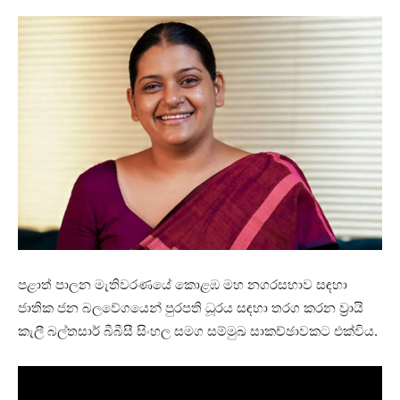
පළාත් පාලන මැතිවරණයේ කොළඹ මහ නගරසභාව සඳහා
ජාතික ජන බලවේගයෙන් පුරපති ධූරය සඳහා තරග කරන ව්‍රායි
කැලී බල්තසාර් බීබීසී සිංහල සමග සම්මුඛ සාකච්ඡාවකට එක්විය.