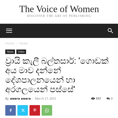
The Voice of Women
DISCOVER THE ART OF PUBLISHING
Home
News
News
Video
ව්‍රායි කැලී බල්තසාර්: ‘ගොඩක්
අය මාව දන්නේ
දේශපාලනයෙන් හා
අරගලයෙන් පස්සේ’
By
awara awara
-
March 27, 2025
957
0