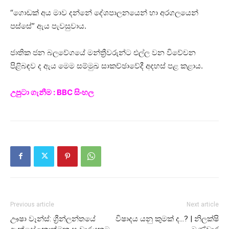
“ගොඩක් අය මාව දන්නේ දේශපාලනයෙන් හා අරගලයෙන්
පස්සේ” ඇය පැවසුවාය.
ජාතික ජන බලවේගයේ මන්ත්‍රීවරුන්ට එල්ල වන විවේචන
පිළිබඳව ද ඇය මෙම සම්මුඛ සාකච්ඡාවේදී අදහස් පළ කළාය.
උපුටා ගැනීම : BBC සිංහල
Previous article
Next article
ඌෂා වෑන්ස්: ග්‍රීන්ලන්තයේ
විෂාදය යනු කුමක් ද…? | නිලක්ෂි