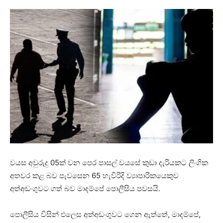
වයස අවුරුදු 05ක් වන පෙර පාසල් වයසේ කුඩා දැරියකට ලිංගික
අතවර කළ බව පැවසෙන 65 හැවිරිදි ව්‍යාපාරිකයෙකුව
අත්අඩංගුවට ගත් බව මාදම්පේ පොලීසිය පවසයි.
පොලීසිය විසින් එලෙස අත්අඩංගුවට ගෙන ඇත්තේ, මාදම්පේ,