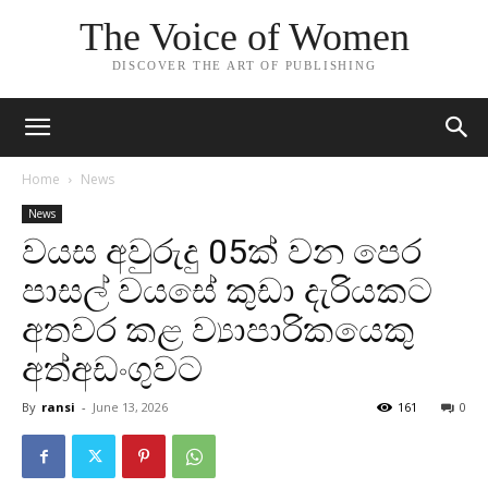
The Voice of Women
DISCOVER THE ART OF PUBLISHING
Home
News
News
වයස අවුරුදු 05ක් වන පෙර
පාසල් වයසේ කුඩා දැරියකට
අතවර කළ ව්‍යාපාරිකයෙකු
අත්අඩංගුවට
By
ransi
-
June 13, 2026
161
0