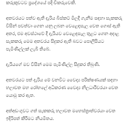
කරුකුවටව ප්‍රදේශයේ පදිංචිකරුවෙකි.
අතවරයට පත්ව ඇති දැරිය බිස්කට් මිලදී ගැනීම සඳහා සැකකරු
විසින් පවත්වා ගෙන යනු ලබන වෙළෙඳසැල වෙත ගොස් ඇති
අතර, එම අවස්ථාවේ දී දැරියව වෙළෙඳසැල තුළට ගෙන අදාළ
සැකකරු මෙම අතවරය සිදුකර ඇති බවට පොලීසියට
පැමිණිල්ලක් ලැබී තිබේ.
දැරියගේ මව විසින් මෙම පැමිණිල්ල සිදුකර තිබුණි.
අතවරයට පත් දැරිය මේ වනවිට වෛද්‍ය පරීක්ෂණයක් සඳහා
හලාවත මහ රෝහලේ අධිකරණ වෛද්‍ය නිලධාරීවරයා වෙත
යොමු කර ඇත.
අත්අඩංගුවට ගත් සැකකරු හලාවත මහෙස්ත්‍රාත්වරයා වෙත
ඉදිරිපත් කිරීමට නියමිතය.