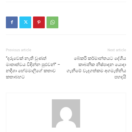
Previous article
Next article
“දරුවෙක් නැති වුණත්
බේකරි කර්මාන්තයට දේශීය
මාතෘත්වය විඳින්න පුළුවන්” –
කාබනික නිෂ්පාදන යොදා
නදීශා හේමමාලිගේ කතාව
ගැනීමේ වැදගත්කම අගමැතිනිය
කතාබහට
පහදයි