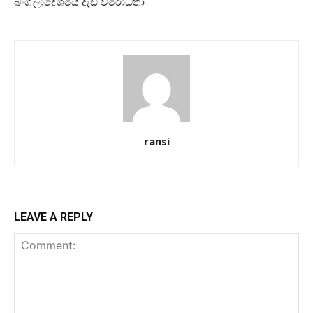
බංග්ලාදේශයේ දැඩි විරෝධතා
ransi
LEAVE A REPLY