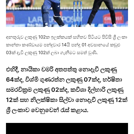
අනතුරුව ලකුණු 102ක ඉලක්කයක් සහිතව පිටියට පිවිසි ශ්‍රී ලංකා
කාන්තා කණ්ඩායම පන්දුවාර 14යි පන්දු 01 අවසානයේ කඩුළු
03ක් දැවී ලකුණු 102ක් ලබා ගැනීමට සමත් වුණි.
එහිදී, නායිකා චමරි අතපත්තු නොදැවී ලකුණු
64ක්ද, විශ්මි ගුණරත්න ලකුණු 07ක්ද, හර්ෂිතා
සමරවික්‍රම ලකුණු 02ක්ද, කවීශා දිල්හාරි ලකුණු
12ක් සහ නිලක්ෂිකා සිල්වා නොදැවී ලකුණු 12ක්
ශ්‍රී ලංකාව වෙනුවෙන් රැස් කළාය.