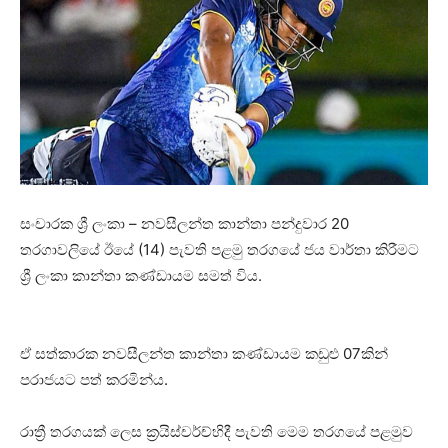
සංචාරක ශ්‍රී ලංකා – නවසීලන්ත කාන්තා පන්දුවාර 20
තරගාවලියේ ඊයේ (14) පැවති පළමු තරගයේ ජය වාර්තා කිරීමට
ශ්‍රී ලංකා කාන්තා කණ්ඩායම සමත් විය.
ඒ සත්කාරක නවසීලන්ත කාන්තා කණ්ඩායම කඩුළු 07කින්
පරාජයට පත් කරමින්ය.
රාත්‍රී තරගයක් ලෙස ක්‍රයිස්චර්ච්හිදී පැවති මෙම තරගයේ පළමුව