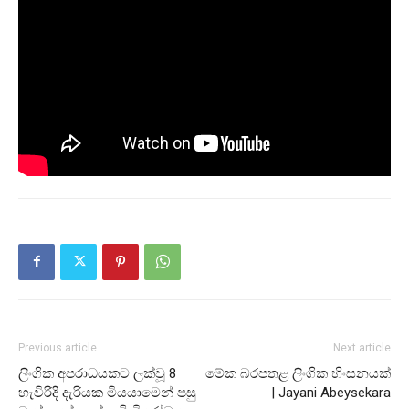
Previous article
Next article
ලිංගික අපරාධයකට ලක්වූ 8
මේක බරපතළ ලිංගික හිංසනයක්
හැවිරිදි දැරියක මියයාමෙන් පසු
| Jayani Abeysekara