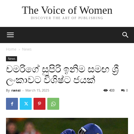
The Voice of Women
DISCOVER THE ART OF PUBLISHING
Home
News
News
චමරිගේ සුපිරි ඉනිම සමඟ ශ්‍රී
ලංකාවට විශිෂ්ට ජයක්
By
ransi
-
March 15, 2025
433
0