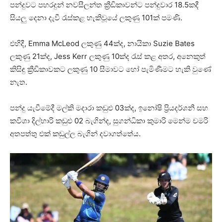
පන්දුවට පහරදුන් නවසීලන්ත ක්‍රීඩිකාවන්ට පන්දුවාර 18.5කදී
සියලු දෙනා දැවී රැස්කළ හැකිවූයේ ලකුණු 101ක් පමණි.
එහිදී, Emma McLeod ලකුණු 44ක්ද, නායිකා Suzie Bates
ලකුණු 21ක්ද, Jess Kerr ලකුණු 10ක්ද රැස් කළ අතර, අනෙකුත්
කිසිඳු ක්‍රීඩිකාවකට ලකුණු 10 සීමාවට හෝ පැමිණීමට හැකි වුණේ
නැත.
පන්දු යැවීමේදී මල්කි මදාරා කඩුළු 03ක්ද, ඉනෝෂි ප්‍රියදර්ශනී සහ
කවීශා දිල්හාරි කඩුළු 02 බැගින්ද, සුගන්ධිකා කුමාරි මෙන්ම චමරි
අතපත්තු එක් කඩුල්ල බැගින් දවාගත්තේය.