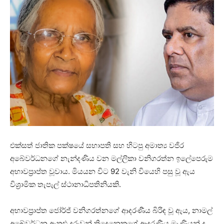
එක්සත් ජාතික පක්ෂයේ සභාපති සහ හිටපු අමාත්‍ය වජිර
අබේවර්ධනගේ නැන්දණිය වන මල්ලිකා වනිගරත්න ඉලේපෙරුම
අභාවප්‍රාප්ත වූවාය. මියයන විට 92 වැනි වියෙහි පසු වූ ඇය
විශ්‍රාමික තැපැල් ස්ථානාධිපතිනියකි.
අභාවප්‍රාප්ත ජෝර්ජ් වනිගරත්නගේ ආදරණීය බිරිඳ වූ ඇය, නාමල්
අබේවර්ධන ඇතුළු දරුවන් තිදෙනෙකුගේ ආදරණීය මෑණියන් ද