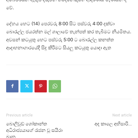
වේ.
දේහය හෙට (14) පෙරවරු 8:00 සිට පස්වරු 4:00 දක්වා
බොරැල්ල ජයරත්න මල් ශාලාවේ තැන්පත් කර තැබීමට නියමිතය.
අවසන් කටයුතු හෙට පස්වරු 5:00 ට බොරැල්ල කනත්ත
ආදාහනාගාරයේදී සිදු කිරීමට සියලු කටයුතු යොදා ඇත
Previous article
Next article
බොලිවුඩ් ශෝකාන්ත
අද කාලෙ අභිසාරි….
අධිරාජ්‍යයාගේ රැජන වූ සයිරා
බානු