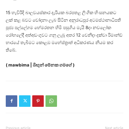
15 හැවිරිදි බාලවයස්කාර දැරියක බරපතළ ලිංගික හිංසනයකට
ලක් කළ බවට චෝදනා ලැබ සිටින අනුරාධපුර අටමස්ථානාධිපති
පූජ්‍ය පල්ලේගම හේමරතන හිමි පසුගිය මැයි 8දා නවලෝක
රෝහලේදී අත්අඩංගුවට ගනු ලැබූ අතර 12 වෙනිදා දක්වා රිමාන්ඩ්
භාරයේ තැබීමට කොළඹ මහේස්ත්‍රාත් අධිකරණය නියම කර
තිබේ.
( mawbima | බිඟුන් මේනක ගමගේ )
Previous article
Next article