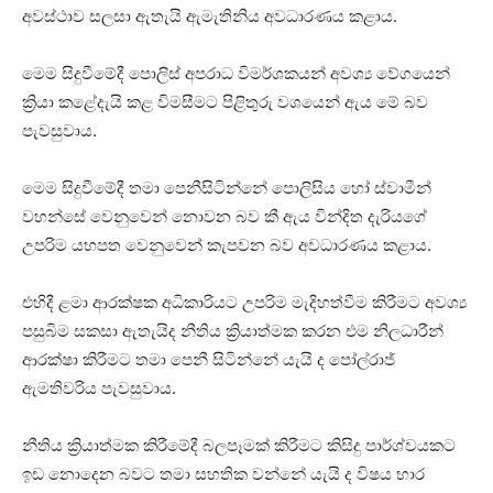
අවස්ථාව සලසා ඇතැයි ඇමැතිනිය අවධාරණය කළාය.
මෙම සිදුවීමේදී පොලිස් අපරාධ විමර්ශකයන් අවශ්‍ය වේගයෙන්
ක්‍රියා කළේදැයි කළ විමසීමට පිළිතුරු වශයෙන් ඇය මේ බව
පැවසුවාය.
මෙම සිදුවීමේදී තමා පෙනීසිටින්නේ පොලිසිය හෝ ස්වාමීන්
වහන්සේ වෙනුවෙන් නොවන බව කී ඇය වින්දිත දැරියගේ
උපරිම යහපත වෙනුවෙන් කැපවන බව අවධාරණය කළාය.
එහිදී ළමා ආරක්ෂක අධිකාරියට උපරිම මැදිහත්වීම කිරීමට අවශ්‍ය
පසුබිම සකසා ඇතැයිද නීතිය ක්‍රියාත්මක කරන එම නිලධාරීන්
ආරක්ෂා කිරීමට තමා පෙනී සිටින්නේ යැයි ද පෝල්රාජ්
ඇමතිවරිය පැවසුවාය.
නීතිය ක්‍රියාත්මක කිරීමේදී බලපෑමක් කිරීමට කිසිදු පාර්ශ්වයකට
ඉඩ නොදෙන බවට තමා සහතික වන්නේ යැයි ද විෂය භාර