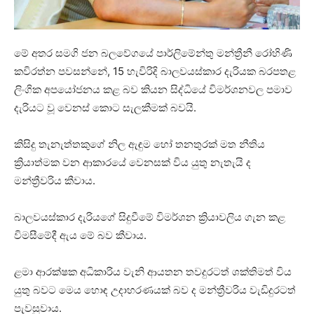
මේ අතර සමගි ජන බලවේගයේ පාර්ලිමේන්තු මන්ත්‍රීනී රෝහිණි
කවිරත්න පවසන්නේ, 15 හැවිරිදි බාලවයස්කාර දැරියක බරපතළ
ලිංගික අපයෝජනය කළ බව කියන සිද්ධියේ විමර්ශනවල පමාව
දැරියට වූ වෙනස් කොට සැලකීමක් බවයි.
කිසිදු තැනැත්තකුගේ නිල ඇඳුම හෝ තනතුරක් මත නීතිය
ක්‍රියාත්මක වන ආකාරයේ වෙනසක් විය යුතු නැතැයි ද
මන්ත්‍රීවරිය කීවාය.
බාලවයස්කාර දැරියගේ සිදුවීමේ විමර්ශන ක්‍රියාවලිය ගැන කළ
විමසීමේදී ඇය මේ බව කීවාය.
ළමා ආරක්ෂක අධිකාරිය වැනි ආයතන තවදුරටත් ශක්තිමත් විය
යුතු බවට මෙය හොඳ උදාහරණයක් බව ද මන්ත්‍රීවරිය වැඩිදුරටත්
පැවසුවාය.