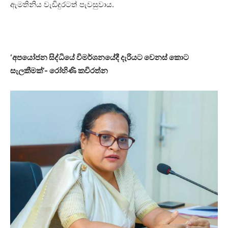
ඇමතිනිය වැඩිදුරටත් පැවසුවාය.
‘අපයෝජන සිද්ධියේ විමර්ශනයේදී දැරියට වෙනස් කොට
සැලකීමක්’- රෝහිණි කවිරත්න