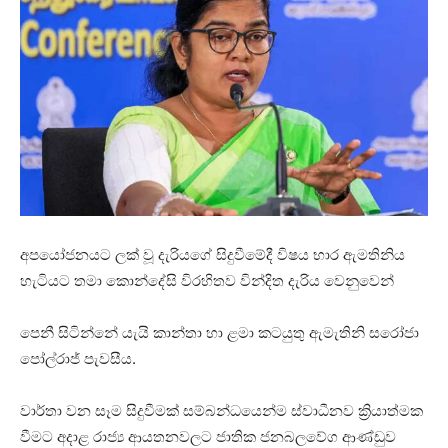
අපයෝජනයට ලක් වූ දැරියගේ සිදුවීමේදී විෂය භාර ඇමතිනිය
හැටියට තමා කොන්දේසි විරහිතව වින්දිත දැරිය වෙනුවෙන්
පෙනී සිටින්නේ යැයි කාන්තා හා ළමා කටයුතු ඇමැතිනි සරෝජා
පෝල්රාජ් පැවසීය.
වාර්තා වන සෑම සිදුවීමක් සම්බන්ධයෙන්ම ස්වාධීනව ක්‍රියාත්මක
වීමට අදාළ රාජ්‍ය ආයතනවලට ජාතික ජනබලවේග ආණ්ඩුව