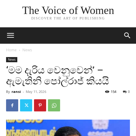
The Voice of Women
DISCOVER THE ART OF PUBLISHING
Home
News
News
‘මම දැරිය වෙනුවෙන්’ –
ඇමැතිනි පෝල්රාජ් කියයි
By
ransi
-
May 11, 2026
154
0