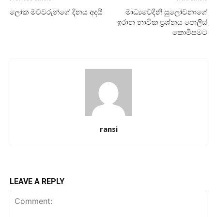
ලෝක මව්වරුන්ගේ දිනය අදයි
මාධ්‍යවේදිනි සුලෝචනාගේ
ඉරාන නාවික ප්‍රශ්නය පොලිස්
කොමිසමට
ransi
LEAVE A REPLY