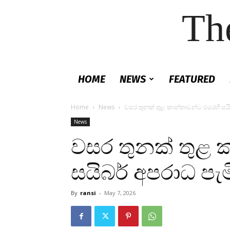
Th
HOME
NEWS
FEATURED
Home
News
වසර තුනක් තුළ කාන්තාවන්ට එරෙහි සයි
News
වසර තුනක් තුළ 
සයිබර් අපරාධ පැම
By
ransi
-
May 7, 2026