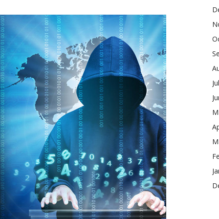
D
N
O
S
A
Ju
J
M
Ap
M
F
Ja
D