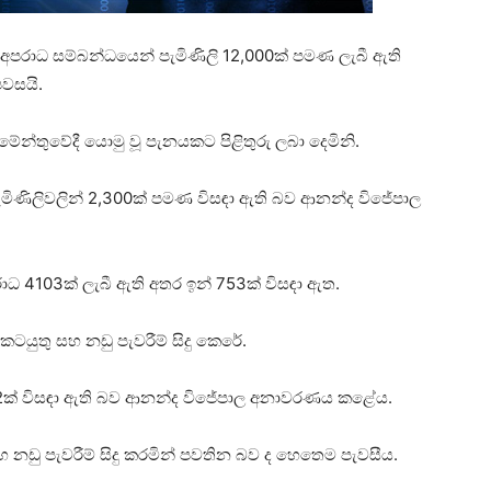
 අපරාධ සම්බන්ධයෙන් පැමිණිලි 12,000ක් පමණ ලැබී ඇති
වසයි.
ිමේන්තුවේදී යොමු වූ පැනයකට පිළිතුරු ලබා දෙමිනි.
මිණිලිවලින් 2,300ක් පමණ විසඳා ඇති බව ආනන්ද විජේපාල
ධ 4103ක් ලැබී ඇති අතර ඉන් 753ක් විසඳා ඇත.
ටයුතු සහ නඩු පැවරීම් සිදු කෙරේ.
 982ක් විසඳා ඇති බව ආනන්ද විජේපාල අනාවරණය කළේය‍.
සහ නඩු පැවරීම් සිදු කරමින් පවතින බව ද හෙතෙම පැවසීය.