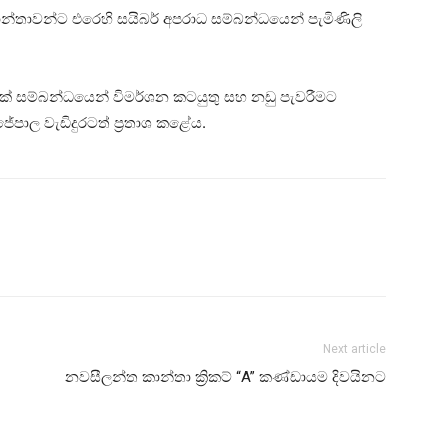
 කාන්තාවන්ට එරෙහි සයිබර් අපරාධ සම්බන්ධයෙන් පැමිණිලි
70ක් සම්බන්ධයෙන් විමර්ශන කටයුතු සහ නඩු පැවරීමට
පාල වැඩිදුරටත් ප්‍රතාශ කළේය.
Next article
නවසීලන්ත කාන්තා ක්‍රිකට් “A” කණ්ඩායම දිවයිනට