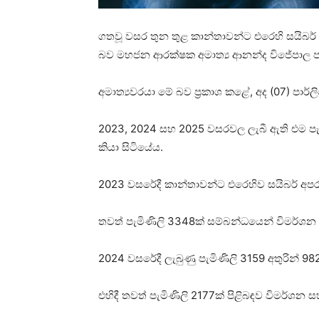
ගතවූ වසර තුන තුළ කාන්තාවන්ට එරෙහි සයිබර්
බව මහජන ආරක්ෂක අමාත්‍ය ආනන්ද විජේපාල ප
අමාත්‍යවරයා මේ බව ප්‍රකාශ කළේ, අද (07) පාර්ල
2023, 2024 සහ 2025 වසරවල ලැබී ඇති එම පැ
කියා සිටියේය.
2023 වසරේදී කාන්තාවන්ට එරෙහිව සයිබර් අපරා
තවත් පැමිණිලි 3348ක් සම්බන්ධයෙන් විමර්ශන ක
2024 වසරේදී ලැබුණු පැමිණිලි 3159 අතුරින්
එහිදී තවත් පැමිණිලි 2177ක් පිළිබඳව විමර්ශන 