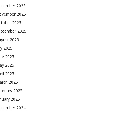
ecember 2025
ovember 2025
ctober 2025
eptember 2025
ugust 2025
ly 2025
une 2025
ay 2025
ril 2025
arch 2025
ebruary 2025
nuary 2025
ecember 2024