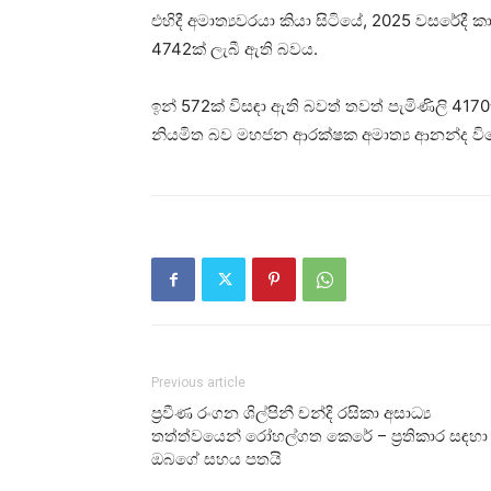
එහිදී අමාත්‍යවරයා කියා සිටියේ, 2025 වසරේදී
4742ක් ලැබී ඇති බවය.
ඉන් 572ක් විසඳා ඇති බවත් තවත් පැමිණිලි 41
නියමිත බව මහජන ආරක්ෂක අමාත්‍ය ආනන්ද විජේ
Previous article
ප්‍රවීණ රංගන ශිල්පිනී චන්දි රසිකා අසාධ්‍ය
තත්ත්වයෙන් රෝහල්ගත කෙරේ – ප්‍රතිකාර සඳහා
ඔබගේ සහය පතයි