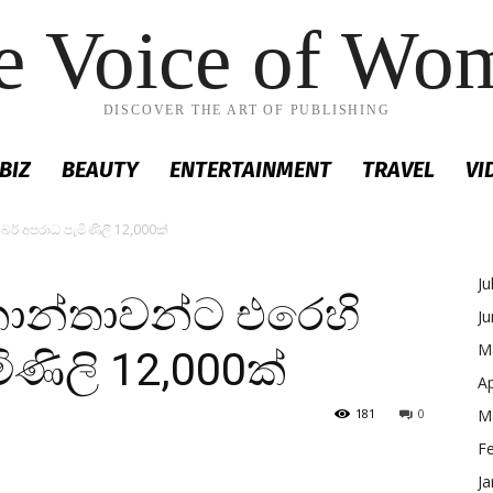
e Voice of Wo
DISCOVER THE ART OF PUBLISHING
BIZ
BEAUTY
ENTERTAINMENT
TRAVEL
VI
බර් අපරාධ පැමිණිලි 12,000ක්
Ju
කාන්තාවන්ට එරෙහි
J
M
ිණිලි 12,000ක්
Ap
181
0
M
F
Ja