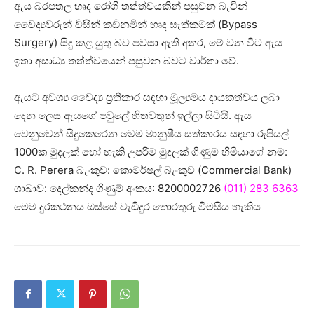
ඇය බරපතල හෘද රෝගී තත්ත්වයකින් පසුවන බැවින්
වෛද්‍යවරුන් විසින් කඩිනමින් හෘද සැත්කමක් (Bypass
Surgery) සිදු කළ යුතු බව පවසා ඇති අතර, මේ වන විට ඇය
ඉතා අසාධ්‍ය තත්ත්වයෙන් පසුවන බවට වාර්තා වේ.
ඇයට අවශ්‍ය වෛද්‍ය ප්‍රතිකාර සඳහා මූල්‍යමය දායකත්වය ලබා
දෙන ලෙස ඇයගේ පවුලේ හිතවතුන් ඉල්ලා සිටියි. ඇය
වෙනුවෙන් සිදුකෙරෙන මෙම මානුෂීය සත්කාරය සඳහා රුපියල්
1000ක මුදලක් හෝ හැකි උපරිම මුදලක් ගිණුම් හිමියාගේ නම:
C. R. Perera බැංකුව: කොමර්ෂල් බැංකුව (Commercial Bank)
ශාඛාව: දෙල්කන්ද ගිණුම් අංකය: 8200002726
(011) 283 6363
මෙම දුරකථනය ඔස්සේ වැඩිදුර තොරතුරු විමසිය හැකිය