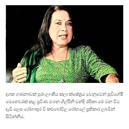
දශක ගණනාවක් පුරා ලාංකීය කලා ක්ෂේත්‍රය වෙනුවෙන් සුවිශේෂී
මෙහෙවරක් කළ ප්‍රවීණ රංගන ශිල්පිනී චන්දි රසිකා මේ වන විට
දැඩි ලෙස රෝගාතුර වී කළුබෝවිල රෝහලේ ප්‍රතිකාර ලබමින්
සිටින්නීය.