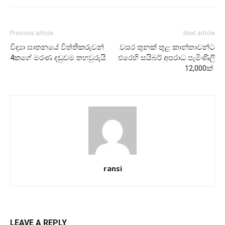
Previous article
Next article
විද්‍යා ඝාතනයේ විත්තිකරුවන්
වසර තුනක් තුළ කාන්තාවන්ට
4කගේ මරණ දඬුවම තහවුරුයි
එරෙහි සයිබර් අපරාධ පැමිණිලි
12,000ක්
ransi
LEAVE A REPLY