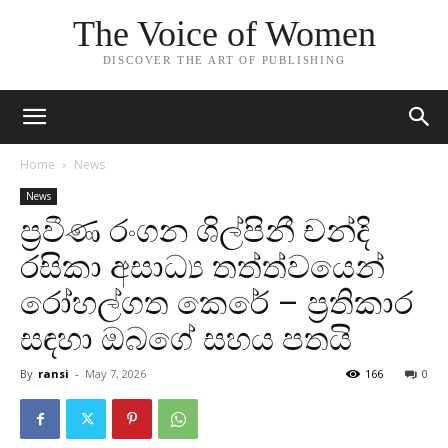
The Voice of Women
DISCOVER THE ART OF PUBLISHING
Home
News
News
ප්‍රවීණ රංගන ශිල්පිනී චන්දි
රසිකා අසාධ්‍ය තත්ත්වයෙන්
රෝහල්ගත කෙරේ – ප්‍රතිකාර
සඳහා ඔබගේ සහය පතයි
By
ransi
-
May 7, 2026
166
0