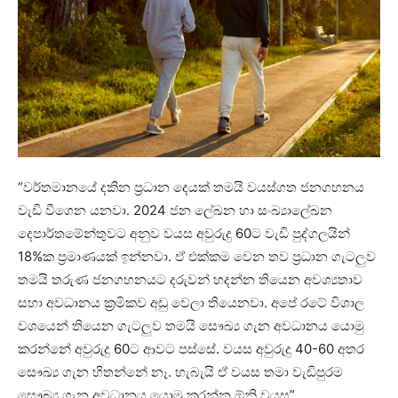
“වර්තමානයේ දකින ප්‍රධාන දෙයක් තමයි වයස්ගත ජනගහනය
වැඩි වීගෙන යනවා. 2024 ජන ලේඛන හා සංඛ්‍යාලේඛන
දෙපාර්තමේන්තුවට අනුව වයස අවුරුදු 60ට වැඩි පුද්ගලයින්
18%ක ප්‍රමාණයක් ඉන්නවා. ඒ එක්කම වෙන තව ප්‍රධාන ගැටලුව
තමයි තරුණ ජනගහනයට දරුවන් හදන්න තියෙන අවශ්‍යතාව
සහා අවධානය ක්‍රමිකව අඩු වෙලා තියෙනවා. අපේ රටේ විශාල
වශයෙන් තියෙන ගැටලුව තමයි සෞඛ්‍ය ගැන අවධානය යොමු
කරන්නේ අවුරුදු 60ට ආවට පස්සේ. වයස අවුරුදු 40-60 අතර
සෞඛ්‍ය ගැන හිතන්නේ නෑ. හැබැයි ඒ වයස තමා වැඩිපුරම
සෞඛ්‍ය ගැන අවධානය යොමු කරන්න ඕනි වයස”