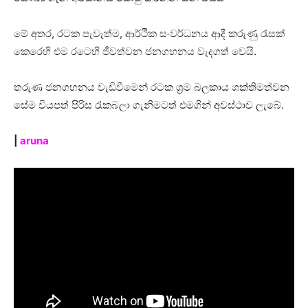
මේ අතර, රටක පැවැත්ම, ආර්ථික සංවර්ධනය ආදී කරුණු රැසක්
කෙරෙහි එම රටෙහි ජීවත්වන ජනගහනය වැදගත් වෙයි.
තරුණ ජනගහනය වැඩිවීමෙන් රටක ශ්‍රම බලකාය ශක්තිමත්වන
සේම වියපත් පිරිස රැකබලා ගැනීමටත් එමගින් අවස්ථාව ලැබේ.
|
aruna