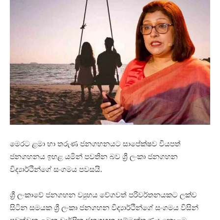
මෙරට ළමා හා තරුණ ජනගහනයට සාපේක්ෂව වියපත්
ජනගහනය ඉහළ යමින් පවතින බව ශ්‍රී ලංකා ජනගහන
විද්‍යාර්ථින්ගේ සංගමය පවසයි.
ශ්‍රී ලංකාවේ ජනගහන ව්‍යුහය වේගවත් පරිවර්තනයකට ලක්ව
සිටින සමයක ශ්‍රී ලංකා ජනගහන විද්‍යාර්ථින්ගේ සංගමය විසින්