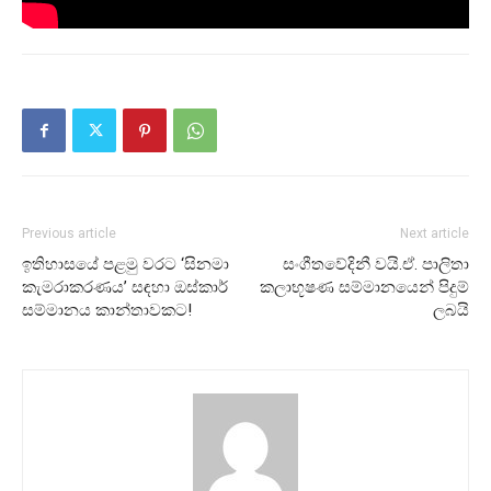
Previous article
Next article
ඉතිහාසයේ පළමු වරට ‘සිනමා
සංගීතවේදිනී වයි.ඒ. පාලිතා
කැමරාකරණය’ සඳහා ඔස්කාර්
කලාභූෂණ සම්මානයෙන් පිදුම්
සම්මානය කාන්තාවකට!
ලබයි