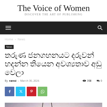
The Voice of Women
DISCOVER THE ART OF PUBLISHING
Home
News
News
තරුණ ජනගහනයට දරුවන්
හදන්න තියෙන අවශ්‍යතාව අඩු
වෙලා
By
ransi
-
March 30, 2026
358
0