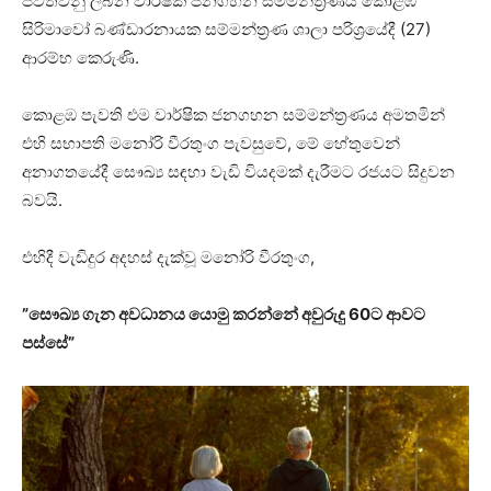
පවත්වනු ලබන වාර්ෂික ජනගහන සම්මන්ත්‍රණය කොළඹ
සිරිමාවෝ බණ්ඩාරනායක සම්මන්ත්‍රණ ශාලා පරිශ්‍රයේදී (27)
ආරම්භ කෙරුණි.
කොළඹ පැවති එම වාර්ෂික ජනගහන සම්මන්ත්‍රණය අමතමින්
එහි සභාපති මනෝරි වීරතුංග පැවසුවේ, මේ හේතුවෙන්
අනාගතයේදී සෞඛ්‍ය සඳහා වැඩි වියදමක් දැරීමට රජයට සිදුවන
බවයි.
එහිදී වැඩිදුර අදහස් දැක්වූ මනෝරි වීරතුංග,
”සෞඛ්‍ය ගැන අවධානය යොමු කරන්නේ අවුරුදු 60ට ආවට
පස්සේ”