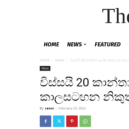
Th
HOME
NEWS
FEATURED
Home
News
විස්සයි 20 කාන්තා ලෝක කුසලාන කාල
News
විස්සයි 20 කාන
කාලසටහන නිකුත්
By
ransi
-
February 25, 2026