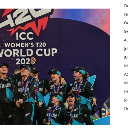
D
N
O
S
A
Ju
J
M
Ap
M
F
Ja
D