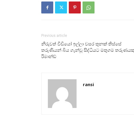
Previous article
නිරුවත් වීඩියෝ ඉල්ලා වසර තුනක් තිස්සේ
තරුණියන් බිය ගැන්වූ සිද්ධියට මතුගම තරුණයක
රිමාන්ඩ්
ransi