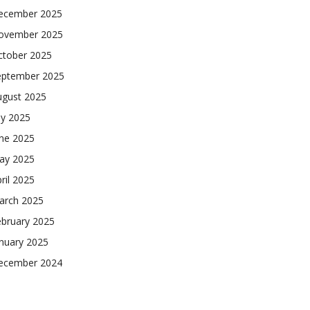
ecember 2025
ovember 2025
ctober 2025
eptember 2025
ugust 2025
ly 2025
une 2025
ay 2025
ril 2025
arch 2025
ebruary 2025
nuary 2025
ecember 2024