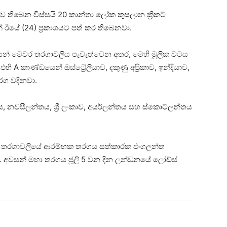
තිබෙන විස්සයි 20 කාන්තා ලෝක කුසලාන ක්‍රිකට්
ඊයේ (24) ප්‍රකාශයට පත් කර තිබෙනවා.
වයෙන් මෙවර තරගාවලිය පැවැත්වෙන අතර, මෙහි මූලික වටය
 A කාණ්ඩයෙන් ඔස්ට්‍රේලියාව, දකුණු අප්‍රිකාව, ඉන්දියාව,
රග වදිනවා.
 නවසීලන්තය, ශ්‍රී ලංකාව, අයර්ලන්තය සහ ස්කොට්ලන්තය
තර තරගාවලියේ ආරම්භක තරගය සත්කාරක එංගලන්ත
ා. අවසන් මහා තරගය ජූලි 5 වන දින ලන්ඩනයේ ලෝඩ්ස්