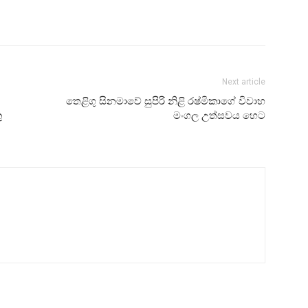
Next article
තෙළිගු සිනමාවේ සුපිරි නිළි රෂ්මිකාගේ විවාහ
ු
මංගල උත්සවය හෙට