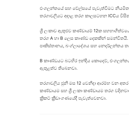
එංගලන්තයේ සහ වේල්සයේ පැවැත්වීමට නියමිතව 
තරගාවලියට අදාළ තරග කාලසටහන ICCය විසින් 
ශ්‍රී ලංකාව ඇතුළුව කණ්ඩායම් 12ක සහභාගීත්
තරග A හා B ලෙස කාණ්ඩ දෙකකින් සමන්විතයි. එහි
පාකිස්තානය, බංග්ලාදේශය සහ නෙදර්ලන්තය ත
B කාණ්ඩයට බටහිර ඉන්දීය කොදෙව්, එංගලන්තය,
ඇතුළත්ව තිබෙනවා.
තරගාවලිය ජුනි මස 12 වෙනිදා ආරම්භ වන අ
කණ්ඩායම සහ ශ්‍රී ලංකා කණ්ඩායම තරග වදිනව
ක්‍රිකට් ක්‍රීඩාංගණයේදී පැවැත්වෙනවා.