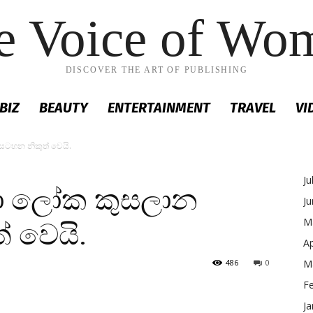
e Voice of Wo
DISCOVER THE ART OF PUBLISHING
BIZ
BEAUTY
ENTERTAINMENT
TRAVEL
VI
සටහන නිකුත් වෙයි.
Ju
්තා ලෝක කුසලාන
J
M
 වෙයි.
Ap
486
0
M
F
Ja