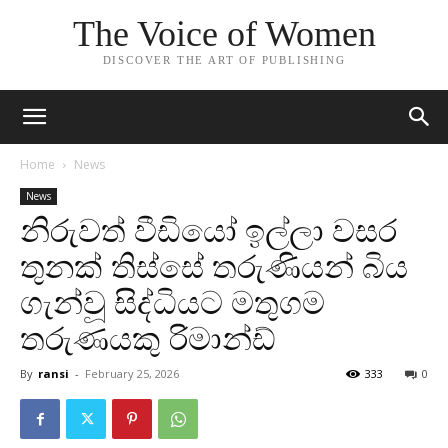
The Voice of Women
DISCOVER THE ART OF PUBLISHING
Home
News
News
නිරුවත් වීඩියෝ ඉල්ලා වසර
තුනක් තිස්සේ තරුණියන් බිය
ගැන්වූ සිද්ධියට මතුගම
තරුණයකු රිමාන්ඩ්
By
ransi
-
February 25, 2026
333
0