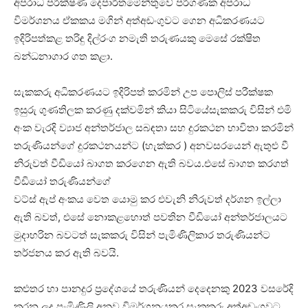
අපරාධ පරීක්ෂණ දෙපාර්තමේන්තුවේ පරිගණක අපරාධ
විමර්ශනය ඒකකය මගින් අත්අඩංගුවට ගෙන අධිකරණයට
ඉදිරිපත්කළ තරිඳු දිල්රංග නමැති තරුණයකු මෙසේ රක්ෂිත
බන්ධනාගාර ගත කළා.
සැකකරු අධිකරණයට ඉදිරිපත් කරමින් උප පොලිස් පරීක්ෂක
ඉසුරු ගුණතිලක කරණු දක්වමින් කියා සිටියේසැකකරු විසින් එමි
අංක වැරදි ව්‍යාජ අන්තර්ජාල සබඳතා සහ දුරකථන භාවිතා කරමින්
තරුණියන්ගේ දුරකථනයන්ට (හැක්කර ) අනවසරයෙන් ඇතුළු වී
නිරුවත් වීඩියෝ බාගත කරගෙන ඇති බවය.එසේ බාගත කරගත්
වීඩියෝ තරුණියන්ගේ
වට්ස් ඇප් අංකය වෙත යොමු කර එවැනි නිරුවත් දර්ශන ඉල්ලා
ඇති බවත්, එසේ නොකළහොත් පවතින වීඩියෝ අන්තර්ජාලයට
මුදාහරින බවටත් සැකකරු විසින් පැමිණිලිකාර තරුණියන්ට
තර්ජනය කර ඇති බවයි.
කළුතර හා පානදුර ප්‍රදේශයේ තරුණියන් දෙදෙනකු 2023 වසරේදි
කරන ලද පැමිණිලි අනුව විමර්ශනයකර සැකකරු අත්අඩංගුවට