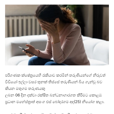
පරිගණක ක්ෂේත්‍රයෙහි රැකියාව කරමින් තරුණියන්ගේ නිරුවත්
වීඩියෝ ඉල්ලා වසර තුනක් තිස්සේ තරුණියන් බිය ගැන්වූ බව
කියන මතුගම තරුණයකු
ලබන 06 දින දක්වා රක්ෂිත බන්ධනාගාරගත කිරීමට කොළඹ
ප්‍රධාන මහේස්ත්‍රාත් අසංග එස් බෝදරගම අද(25) නියෝග කළා.