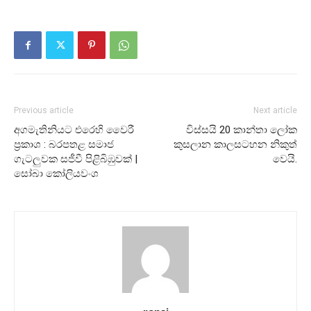
Previous article
Next article
අගමැතිනියට එරෙහි වෛරී
විස්සයි 20 කාන්තා ලෝක
ප්‍රකාශ : බරපතළ සමාජ
කුසලාන කාලසටහන නිකුත්
ගැටලුවක සජීවී පිළිබිඹුවක් |
වෙයි.
සෝබා කෝලියවංශ