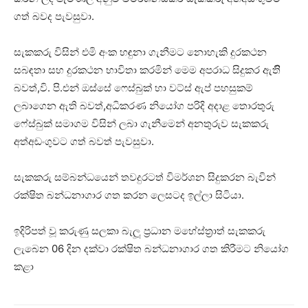
ගත් බවද පැවසුවා.
සැකකරු විසින් එමි අංක හඳුනා ගැනීමට නොහැකි දුරකථන
සබඳතා සහ දුරකථන භාවිතා කරමින් මෙම අපරාධ සිදුකර ඇතිි
බවත්,වි. පි.එන් ඔස්සේ ෆෙස්බුක් හා වට්ස් ඇප් පහසුකම්
ලබාගෙන ඇති බවත්,අධිකරණ නියෝග පරිදි අදාළ තොරතුරු
ෆේස්බුක් සමාගම විසින් ලබා ගැනීමෙන් අනතුරුව සැකකරු
අත්අඩංගුවට ගත් බවත් පැවසුවා.
සැකකරු සම්බන්ධයෙන් තවදුරටත් විමර්ශන සිදුකරන බැවින්
රක්ෂිත බන්ධනාගාර ගත කරන ලෙසටද ඉල්ලා සිටියා.
ඉදිරිපත් වූ කරුණු සලකා බැලූ ප්‍රධාන මහේස්ත්‍රාත් සැකකරු
ලැබෙන 06 දින දක්වා රක්ෂිත බන්ධනාගාර ගත කිරීමට නියෝග
කළා