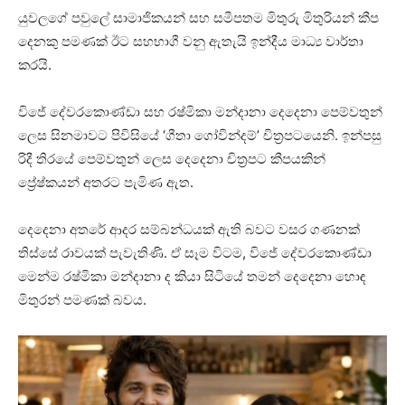
යුවලගේ පවුලේ සාමාජිකයන් සහ සමීපතම මිතුරු මිතුරියන් කීප
දෙනකු පමණක් ඊට සහභාගී වනු ඇතැයි ඉන්දීය මාධ්‍ය වාර්තා
කරයි.
විජේ දේවරකොණ්ඩා සහ රෂ්මිකා මන්දානා දෙදෙනා පෙම්වතුන්
ලෙස සිනමාවට පිවිසියේ ‘ගීතා ගෝවින්දම්’ චිත්‍රපටයෙනි. ඉන්පසු
රිදී තිරයේ පෙම්වතුන් ලෙස දෙදෙනා චිත්‍රපට කීපයකින්
ප්‍රේෂ්කයන් අතරට පැමිණ ඇත.
දෙදෙනා අතරේ ආදර සම්බන්ධයක් ඇති බවට වසර ගණනක්
තිස්සේ රාවයක් පැවැතිණි. ඒ සෑම විටම, විජේ දේවරකොණ්ඩා
මෙන්ම රෂ්මිකා මන්දානා ද කියා සිටියේ තමන් දෙදෙනා හොඳ
මිතුරන් පමණක් බවය.