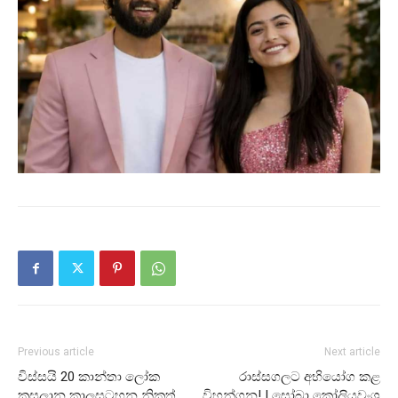
Previous article
Next article
විස්සයි 20 කාන්තා ලෝක
රාස්සගලට අභියෝග කළ
කුසලාන කාලසටහන නිකුත්
විහන්ගන! | සෝබා කෝලියවංශ