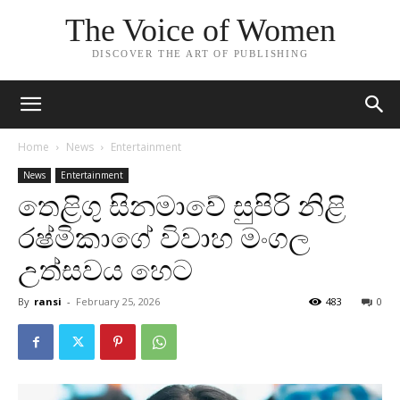
The Voice of Women
DISCOVER THE ART OF PUBLISHING
Home
News
Entertainment
News
Entertainment
තෙළිගු සිනමාවේ සුපිරි නිළි
රෂ්මිකාගේ විවාහ මංගල
උත්සවය හෙට
By
ransi
-
February 25, 2026
483
0