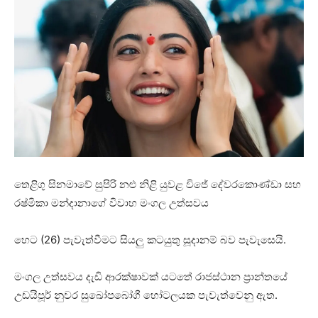
තෙළිගු සිනමාවේ සුපිරි නළු නිළි යුවළ විජේ දේවරකොණ්ඩා සහ
රෂ්මිකා මන්දානාගේ විවාහ මංගල උත්සවය
හෙට (26) පැවැත්වීමට සියලු කටයුතු සූදානම් බව පැවැසෙයි.
මංගල උත්සවය දැඩි ආරක්ෂාවක් යටතේ රාජස්ථාන ප්‍රාන්තයේ
උඩයිපූර් නුවර සුඛෝපබෝගී හෝටලයක පැවැත්වෙනු ඇත.