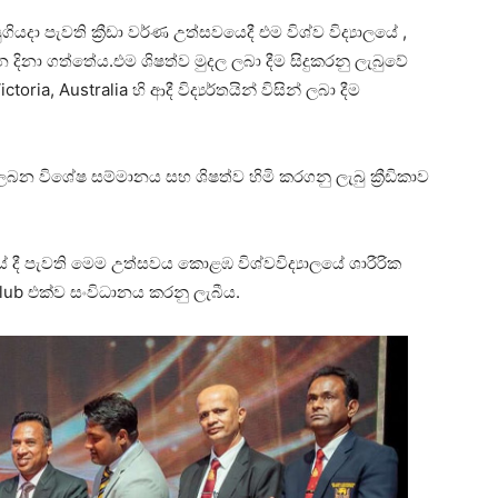
දා පැවති ක්‍රීඩා වර්ණ උත්සවයෙදී එම විශ්ව විද්‍යාලයේ ,
 දිනා ගත්තේය.එම ශිෂත්ව මුදල ලබා දීම සිදුකරනු ලැබුවේ
ria, Australia හි ආදී විද්‍යර්තයින් විසින් ලබා දීම
 ලබන විශේෂ සම්මානය සහ ශිෂත්ව හිමි කරගනු ලැබු ක්‍රීඩිකාව
යේ දී පැවති මෙම උත්සවය කොළඹ විශ්වවිද්‍යාලයේ ශාරීරික
lub එක්ව සංවිධානය කරනු ලැබීය.