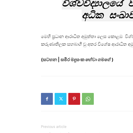
විශ්වවිද්‍යාලය
අධික සංඛා
මෙහි ප්‍රධාන ආරාධිත අමුත්තා ලෙස කොළඹ විශ්
කරුණාතිලක සහබාගී වු අතර විශේෂ ආරාධිත අමුත
(සටහන | සමීර මදුසංක හේවා ගමගේ )
Previous article