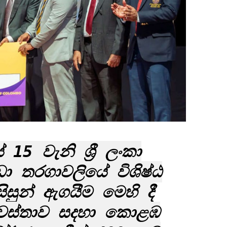
15 වැනි ශ්‍රී ලංකා
්‍රීඩා තරගාවලියේ විශිෂ්ඨ
සිසුන් ඇගයීම මෙහි දී
 අවස්තාව සදහා කොළඹ