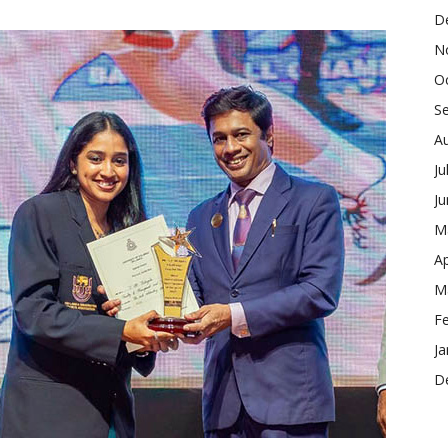
D
N
O
S
A
Ju
J
M
Ap
M
F
Ja
D