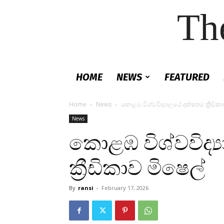
Th
HOME
NEWS
FEATURED
Home
News
කොළඹ විශ්වවිද්‍යාලයේ දක්ෂතම ක්‍රීඩිකා
News
කොළඹ විශ්වවිද්
ක්‍රීඩිකාව මිෂෙල්
By
ransi
-
February 17, 2026