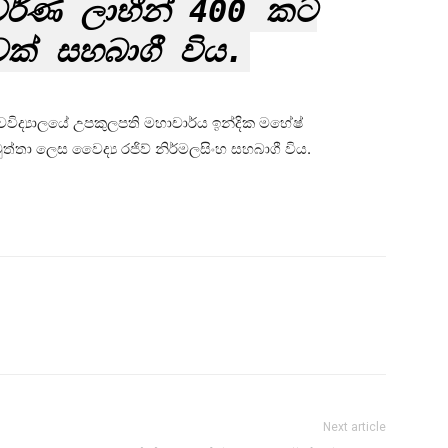
ේ වර්ණ ලාභීන් 400 කට
වක් සහබාගී විය.
වවිද්‍යාලයේ උපකුලපති මහාචාර්ය ඉන්දික මහේෂ්
්තා ලෙස වෛද්‍ය රජිව් නිර්මලසිංහ සහබාගී විය.
Next article