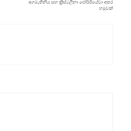
අගමැතිනිය සහ ක්‍රිස්ටලීනා ජෝර්ජියේවා අතර
හමුවක්