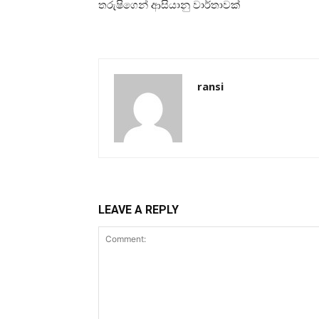
තරුෂිගෙන් ආසියානු වාර්තාවක්
ransi
LEAVE A REPLY