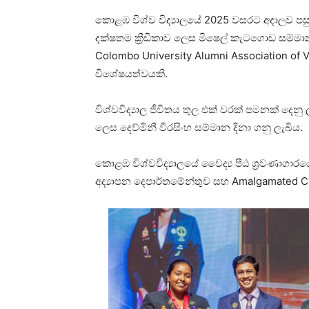
කොළඹ විශ්ව විද්‍යාලයේ 2025 වසරට අදාලව පසුගිය
දක්ෂතම ක්‍රීඩිකාව ලෙස මිෂෙල් කැටගොඩ සම්මාන
Colombo University Alumni Association of Victo
විශේෂයත්වයකි.
විශ්වවිද්‍යාල ජීවිතය තුල එක් වරක් පමනක් දෙනු
ලෙස දෙව්මිනී වීරසිංහ සම්මාන දිනා ගනු ලැබිය.
කොළඹ විශ්වවිද්‍යාලයේ වෛද්‍ය පීඨ ශ්‍රවණාගාර
අද්‍යාපන දෙපාර්තමේන්තුව සහ Amalgamated C