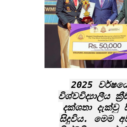
2025 වර්ෂයේ 
විශ්වවිද්‍යාලීය ක
දක්ශතා දැක්වු 
සිදුවිය. මෙම