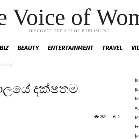
e Voice of Wo
DISCOVER THE ART OF PUBLISHING
BIZ
BEAUTY
ENTERTAINMENT
TRAVEL
VI
ව මිෂෙල්
Ju
‍යාලයේ දක්ෂතම
J
M
Ap
289
0
M
F
Ja