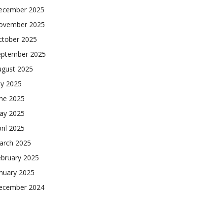
ecember 2025
ovember 2025
ctober 2025
eptember 2025
ugust 2025
ly 2025
une 2025
ay 2025
ril 2025
arch 2025
ebruary 2025
nuary 2025
ecember 2024