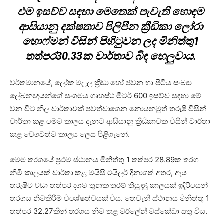
එම ඉසව්ව සඳහා මෙතෙක් පැවැති හොඳම
ආසියානු දක්ෂතාව පිලිපීන ක්‍රීඩිකා ලෝරා
හොෆ්මන් විසින් පිහිටුවන ලද මිනිත්තු1
තත්පර30.33ක වාර්තාව බිඳ හෙලුවාය.
වර්තමානයේ, ලෝක මලල ක්‍රීඩා හෝ ජවන හා පිටිය සංඛ්‍යා
ලේඛනඥයන්ගේ සංගමය ගෘහස්ථ මීටර් 600 ඉසව්ව සඳහා මේ
වන විට නිල වාර්තාවක් පවත්වාගෙන නොයනමුත් තරුෂි විසින්
වාර්තා කළ මෙම කාලය දැනට ආසියානු ක්‍රීඩිකාවක විසින් වාර්තා
කළ වේගවත්ම කාලය ලෙස පිළිගැනේ.
මෙම තරගයේ ප්‍රථම ස්ථානය මිනිත්තු 1 තත්පර 28.89ක තරග
නිමි කාලයක් වාර්තා කළ මයිසි ටයිලර් දිනාගත් අතර, ඇය
තරුෂිට වඩා තත්පර දශම තුනක තරම් තියුණු කාලයක් ඉදිරියෙන්
තරගය නිමකිරීම විශේෂත්වයක් විය. තෙවැනි ස්ථානය මිනිත්තු 1
තත්පර 32.27කින් තරගය නිම කළ මර්ලේන් මස්කේඩා සතු විය.