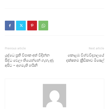
Previous article
Next article
යුද්ධෙ ප්‍රති විපාක අත් විදින්න
කොළඹ විශ්වවිද්‍යාලයේ
සිද්ධ වෙලා තියෙන්නේ ගැහැණු
දක්ෂතම ක්‍රීඩිකාව මිෂෙල්
අපිට – අගමැති හරිනි