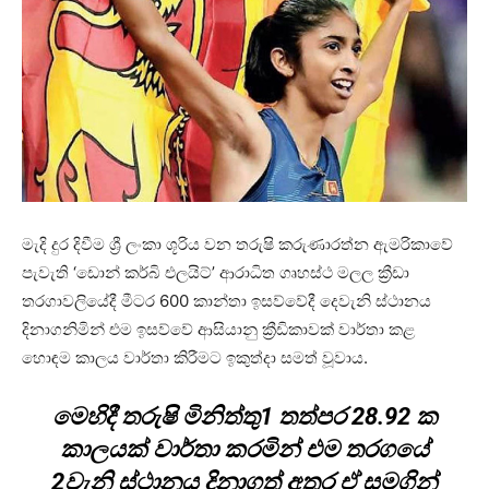
මැදි දුර දිවීම ශ්‍රී ලංකා ශූරිය වන තරුෂි කරුණාරත්න ඇමරිකාවේ
පැවැති ‘ඩොන් කර්බි එලයිට්’ ආරාධිත ගෘහස්ථ මලල ක්‍රීඩා
තරගාවලියේදී මීටර 600 කාන්තා ඉසව්වේදී දෙවැනි ස්ථානය
දිනාගනිමින් එම ඉසව්වේ ආසියානු ක්‍රීඩිකාවක් වාර්තා කළ
හොඳම කාලය වාර්තා කිරීමට ඉකුත්දා සමත් වූවාය.
මෙහිදී තරුෂි මිනිත්තු1 තත්පර 28.92 ක
කාලයක් වාර්තා කරමින් එම තරගයේ
2වැනි ස්ථානය දිනාගත් අතර ඒ සමගින්