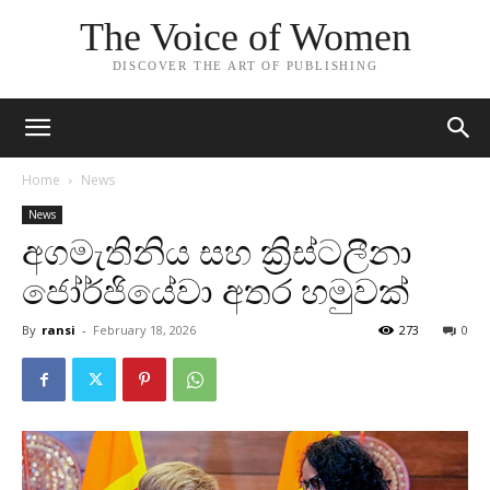
The Voice of Women
DISCOVER THE ART OF PUBLISHING
Home
News
News
අගමැතිනිය සහ ක්‍රිස්ටලීනා
ජෝර්ජියේවා අතර හමුවක්
By
ransi
-
February 18, 2026
273
0