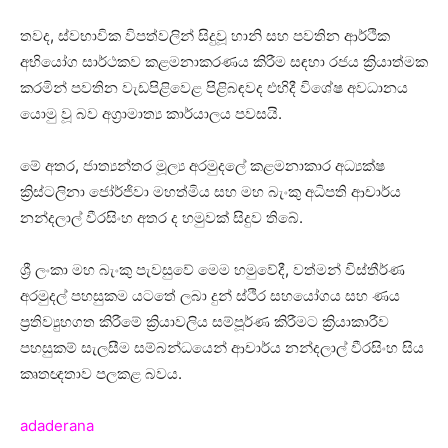
තවද, ස්වභාවික විපත්වලින් සිදුවූ හානි සහ පවතින ආර්ථික
අභියෝග සාර්ථකව කළමනාකරණය කිරීම සඳහා රජය ක්‍රියාත්මක
කරමින් පවතින වැඩපිළිවෙළ පිළිබඳවද එහිදී විශේෂ අවධානය
යොමු වූ බව අග්‍රාමාත්‍ය කාර්යාලය පවසයි.
මේ අතර, ජාත්‍යන්තර මූල්‍ය අරමුදලේ කළමනාකාර අධ්‍යක්ෂ
ක්‍රිස්ටලිනා ජෝර්ජිවා මහත්මිය සහ මහ බැංකු අධිපති ආචාර්ය
නන්දලාල් වීරසිංහ අතර ද හමුවක් සිදුව තිබේ.
ශ්‍රී ලංකා මහ බැංකු පැවසුවේ මෙම හමුවේදී, වත්මන් විස්තීර්ණ
අරමුදල් පහසුකම යටතේ ලබා දුන් ස්ථිර සහයෝගය සහ ණය
ප්‍රතිව්‍යුහගත කිරීමේ ක්‍රියාවලිය සම්පූර්ණ කිරීමට ක්‍රියාකාරීව
පහසුකම් සැලසීම සම්බන්ධයෙන් ආචාර්ය නන්දලාල් වීරසිංහ සිය
කෘතඥතාව පලකළ බවය.
adaderana