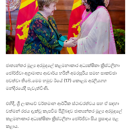
ජාත්‍යන්තර මූල්‍ය අරමුදලේ කළමනාකාර අධ්‍යක්ෂිකා ක්‍රිස්ටලිනා
ජෝර්ජිවා අග්‍රාමාත්‍ය ආචාර්ය හරිනි අමරසූරිය සමඟ සාකච්ඡා
පවත්වා තිබේ.මෙම හමුව ඊයේ (17) කොළඹ අරලියගහ
මන්දිරයේදී පැවැත්විණි.
එහිදී, ශ්‍රී ලංකාවේ වර්තමාන ආර්ථික ස්ථාවරත්වය සහ ඒ සඳහා
වත්මන් රජය දැක්වූ කැපවීම පිළිබඳව ජාත්‍යන්තර මූල්‍ය අරමුදලේ
කළමනාකාර අධ්‍යක්ෂිකා ක්‍රිස්ටලිනා ජෝර්ජිවා සිය ප්‍රසාදය පළ
කළාය.