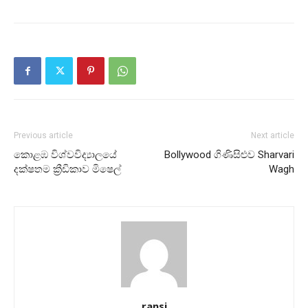
Previous article
Next article
කොළඹ විශ්වවිද්‍යාලයේ
Bollywood ගිණිසිළුව Sharvari
දක්ෂතම ක්‍රීඩිකාව මිෂෙල්
Wagh
ransi