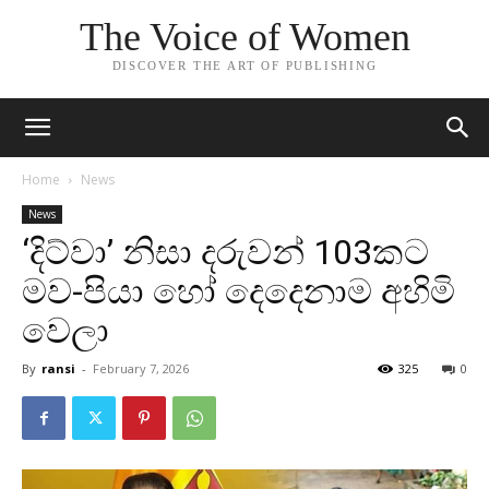
The Voice of Women
DISCOVER THE ART OF PUBLISHING
Home
News
News
‘දිට්වා’ නිසා දරුවන් 103කට
මව-පියා හෝ දෙදෙනාම අහිමි
වෙලා
By
ransi
-
February 7, 2026
325
0