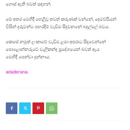
ගොස් ඇති බවත් සඳහන්.
මේ අතර මෙහිදී හෙළිවූ තවත් කරුණක් වන්නේ, දෙමව්පියන්
විසින් දරුවන්ට පහරදීම් වැඩිම සිදුවනනේ බදුල්ලේ බවය.
කෙසේ නමුත් ලංකාවේ වැඩිම ළමා අපරාධ සිදුවෙන්නේ
පොළොන්නරුවේ වැලිකන්ද ප්‍රදේශයෙන් බවත් ඇය
මෙහිදී පෙන්වා දුන්නාය.
adaderana.