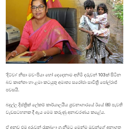
‘දිට්වා’ නිසා මව-පියා හෝ දෙදෙනාම අහිමි දරුවන් 103ක් සිටින
බව කාන්තා හා ළමා කටයුතු අමාත්‍ය සරෝජා සාවිත්‍රි පෝල්රාජ්
පවසයි.
බදුල්ල දිස්ත්‍රික් ලේකම් කාර්යාලයීය ශ්‍රවනාගාරයේ ඊයේ (6) පැවති
වැඩසටහනක දී ඇය මෙම කරුණු අනාවරණය කළේය.
ඒ අනුව එම දරුවන් රැකබලා ගැනීමට මෙන්ම ඔවුන්ගේ අනාගත