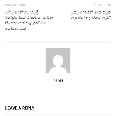
Previous article
Next article
පාර්ලිමේන්තුව තුළදී
මුස්ලිම් කතුන් දෙස අමුතු
මන්ත්‍රීවරියන්ට සිදුවන වාචික
ඇසකින් බලන්නේ ඇයි?
හිංසනයෙන් වැළැක්වීමට
යෝජනාවක්
ransi
LEAVE A REPLY