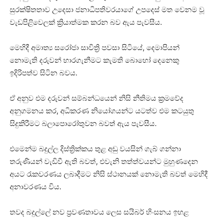
සුරක්ෂිතතාව උදෙසා ජනාධිපතිවරයාගේ උපදෙස් මත වෙනම වූ
වැඩපිළිවෙලක් ක්‍රියාත්මක කරන බව ඇය පැවසීය.
මෙහිදී අමාත්‍ය සරෝජා සාවිත්‍රි පවසා සිටියේ, දෙමාපියන්
නොමැති දරුවන් භාරගැනීමට කැමති බොහෝ දෙනෙකු
ඉදිරිපත්ව සිටින බවය.
ඒ අනුව එම දරුවන් සම්බන්ධයෙන් නිසි නීතිමය ක්‍රමවේද
අනුගමනය කර, අධිකරණ නියෝගයන්ට යටත්ව එම කටයුතු
සිදුකිරීමට බලාපොරෝතුවන බවත් ඇය පැවසීය.
එමෙන්ම බදුල්ල දිස්ත්‍රික්කය තුළ අඩු වයසින් ගැබ් ගන්නා
තරුණියන් වැඩිවී ඇති බවත්, එවැනි තත්ත්වයන්ට මුහුණදෙන
අයට රැකවරණය ලබාදීමට නිසි ස්ථානයක් නොමැති බවත් මෙහිදී
අනාවරණය විය.
තවද බදුල්ලේ නව ප්‍රවණතාවය ලෙස සයිබර් හිංසනය ඉහළ